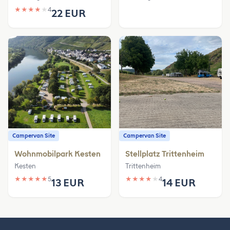
★
★
★
★
★
4
22 EUR
Campervan Site
Campervan Site
Wohnmobilpark Kesten
Stellplatz Trittenheim
Kesten
Trittenheim
★
★
★
★
★
5
★
★
★
★
★
4
13 EUR
14 EUR