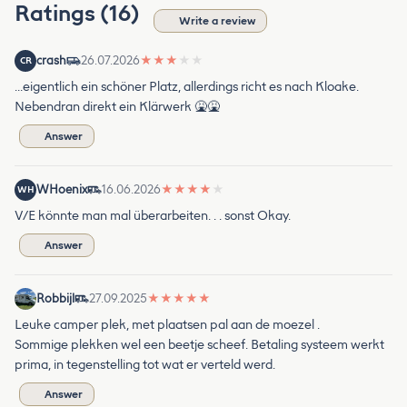
Ratings (16)
Write a review
crash
26.07.2026
★
★
★
★
★
CR
…eigentlich ein schöner Platz, allerdings richt es nach Kloake.
Nebendran direkt ein Klärwerk 🤮🤮
Answer
WHoenix
16.06.2026
★
★
★
★
★
WH
V/E könnte man mal überarbeiten. . . sonst Okay.
Answer
Robbijl
27.09.2025
★
★
★
★
★
Leuke camper plek, met plaatsen pal aan de moezel .
Sommige plekken wel een beetje scheef. Betaling systeem werkt
prima, in tegenstelling tot wat er verteld werd.
Answer