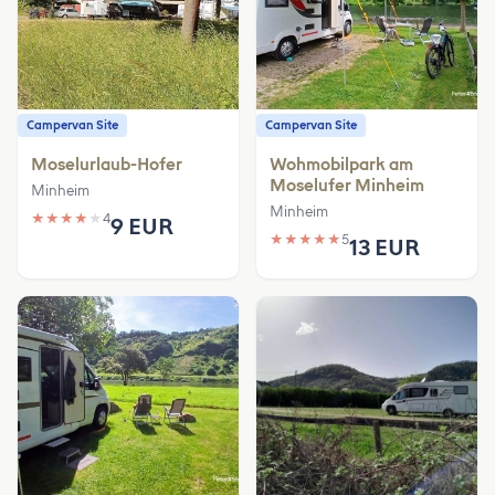
Campervan Site
Campervan Site
Moselurlaub-Hofer
Wohmobilpark am
Moselufer Minheim
Minheim
Minheim
★
★
★
★
★
4
9 EUR
★
★
★
★
★
5
13 EUR