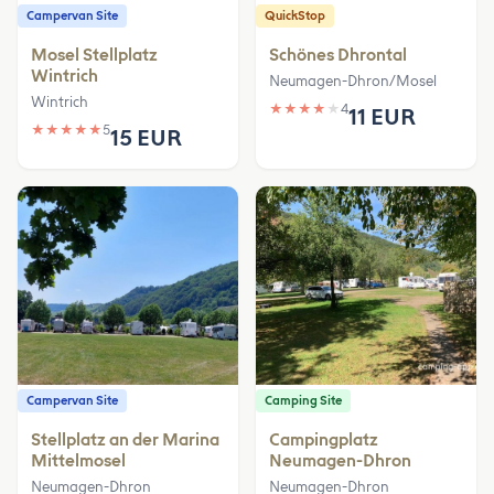
Campervan Site
QuickStop
Mosel Stellplatz
Schönes Dhrontal
Wintrich
Neumagen-Dhron/Mosel
Wintrich
★
★
★
★
★
4
11 EUR
★
★
★
★
★
5
15 EUR
Campervan Site
Camping Site
Stellplatz an der Marina
Campingplatz
Mittelmosel
Neumagen-Dhron
Neumagen-Dhron
Neumagen-Dhron