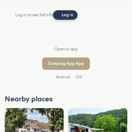
Log in to see full info
Log in
Open in app
Camping App App
Android
iOS
Nearby places