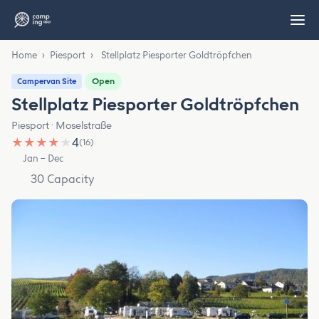
Home
›
Piesport
›
Stellplatz Piesporter Goldtröpfchen
Open
Campervan Site
Stellplatz Piesporter Goldtröpfchen
Piesport · Moselstraße
★
★
★
★
★
4
(16)
Jan – Dec
30 Capacity