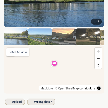
9
Satellite view
MapLibre
| ©
OpenStreetMap
contributors
Upload
Wrong data?