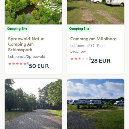
Camping Site
Camping Site
Spreewald-Natur-
Camping am Mühlberg
Camping Am
Lübbenau / OT Klein
Schlosspark
Beuchow
Lübbenau/Spreewald
★
★
★
★
★
3
28 EUR
★
★
★
★
★
5
50 EUR