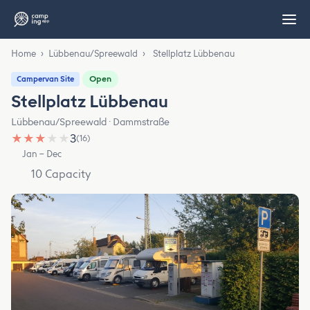
Home
›
Lübbenau/Spreewald
›
Stellplatz Lübbenau
Open
Campervan Site
Stellplatz Lübbenau
Lübbenau/Spreewald · Dammstraße
★
★
★
★
★
3
(16)
Jan – Dec
10 Capacity