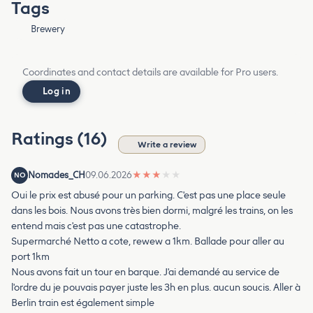
Tags
Brewery
Coordinates and contact details are available for Pro users.
Log in
Ratings (16)
Write a review
Nomades_CH
09.06.2026
★
★
★
★
★
NO
Oui le prix est abusé pour un parking. C'est pas une place seule
dans les bois. Nous avons très bien dormi, malgré les trains, on les
entend mais c'est pas une catastrophe.
Supermarché Netto a cote, rewew a 1km. Ballade pour aller au
port 1km
Nous avons fait un tour en barque. J'ai demandé au service de
l'ordre du je pouvais payer juste les 3h en plus. aucun soucis. Aller à
Berlin train est également simple