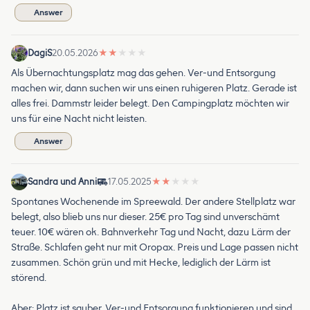
Answer
DagiS
20.05.2026
★
★
★
★
★
Als Übernachtungsplatz mag das gehen. Ver-und Entsorgung
machen wir, dann suchen wir uns einen ruhigeren Platz. Gerade ist
alles frei. Dammstr leider belegt. Den Campingplatz möchten wir
uns für eine Nacht nicht leisten.
Answer
Sandra und Anni
17.05.2025
★
★
★
★
★
Spontanes Wochenende im Spreewald. Der andere Stellplatz war
belegt, also blieb uns nur dieser. 25€ pro Tag sind unverschämt
teuer. 10€ wären ok. Bahnverkehr Tag und Nacht, dazu Lärm der
Straße. Schlafen geht nur mit Oropax. Preis und Lage passen nicht
zusammen. Schön grün und mit Hecke, lediglich der Lärm ist
störend.
Aber: Platz ist sauber, Ver-und Entsorgung funktionieren und sind