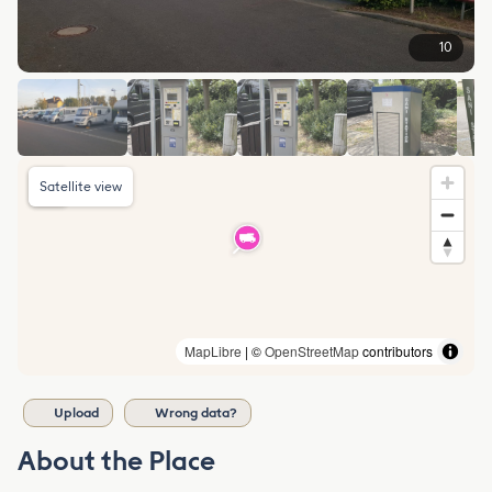
10
Satellite view
MapLibre
| ©
OpenStreetMap
contributors
Upload
Wrong data?
About the Place