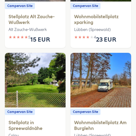
Campervan Site
Campervan Site
Stellplatz Alt Zauche-
Wohnmobilstellplatz
Wußwerk
xparking
Alt Zauche-Wußwerk
Lübben (Spreewald)
★
★
★
★
★
5
★
★
★
★
★
4
15 EUR
23 EUR
Campervan Site
Campervan Site
Stellplatz in
Wohnmobilstellplatz Am
Spreewaldnähe
Burglehn
Calau
Lübben (Spreewald)