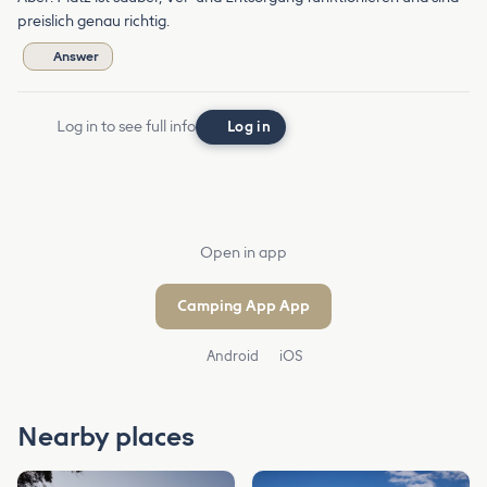
preislich genau richtig.
Answer
Log in to see full info
Log in
Open in app
Camping App App
Android
iOS
Nearby places