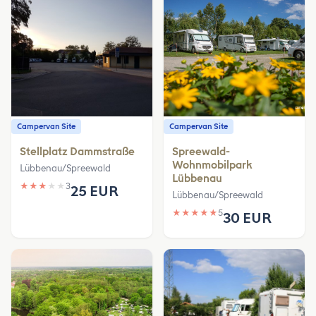
Campervan Site
Campervan Site
Stellplatz Dammstraße
Spreewald-
Wohnmobilpark
Lübbenau/Spreewald
Lübbenau
★
★
★
★
★
3
25 EUR
Lübbenau/Spreewald
★
★
★
★
★
5
30 EUR