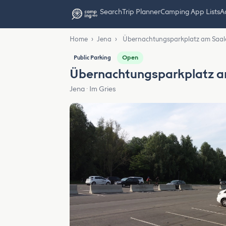
Search
Trip Planner
Camping App Lists
Ad
Home
›
Jena
›
Übernachtungsparkplatz am Saal
Open
Public Parking
Übernachtungsparkplatz a
Jena · Im Gries