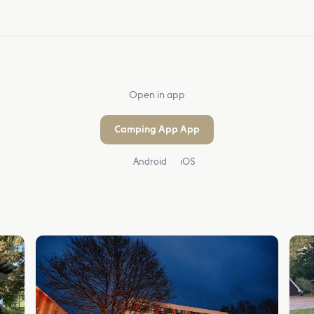
Open in app
Camping App App
Android
iOS