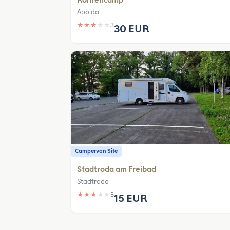
Apolda
★
★
★
★
★
3
30 EUR
Campervan Site
Stadtroda am Freibad
Stadtroda
★
★
★
★
★
3
15 EUR