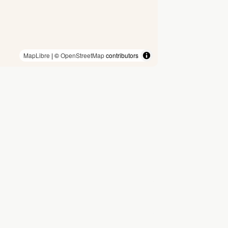
MapLibre
| ©
OpenStreetMap
contributors