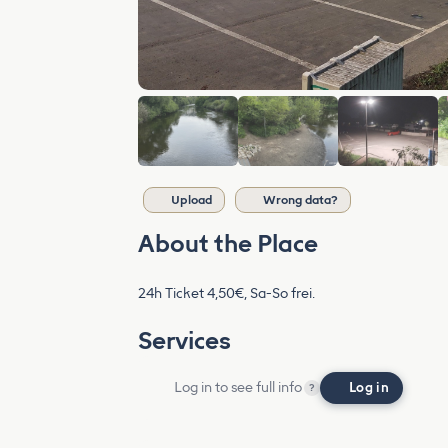
Upload
Wrong data?
About the Place
24h Ticket 4,50€, Sa-So frei.
Services
Log in to see full info
Log in
?