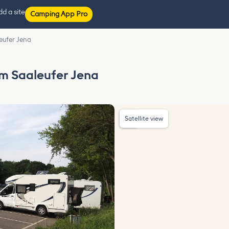
d a site
Camping App Pro
eufer Jena
m Saaleufer Jena
Satellite view