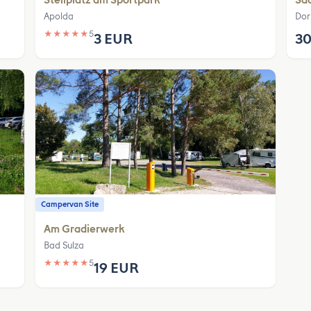
Apolda
Dor
★
★
★
★
★
5
3 EUR
30
Campervan Site
Am Gradierwerk
Bad Sulza
★
★
★
★
★
5
19 EUR