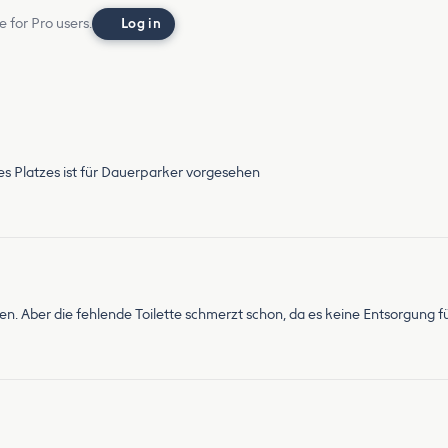
e for Pro users.
Log in
des Platzes ist für Dauerparker vorgesehen
n. Aber die fehlende Toilette schmerzt schon, da es keine Entsorgung für