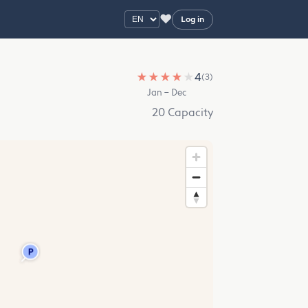
♥
Log in
★
★
★
★
★
4
(3)
Jan – Dec
20 Capacity