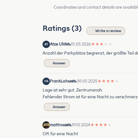
Coordinates and contact details are availabl
Ratings (3)
Write a review
Atze UM
01.05.2026
★
★
★
★
★
AT
Anzahl der Parkplätze begrenzt, der größte Teil 
Answer
FrankLohse
09.05.2025
★
★
★
★
★
FR
Lage ist sehr gut. Zentrumsnah.
Fehlender Strom ist für eine Nacht zu verschmerze
Answer
mattrose
19.10.2024
★
★
★
★
★
OK für eine Nacht