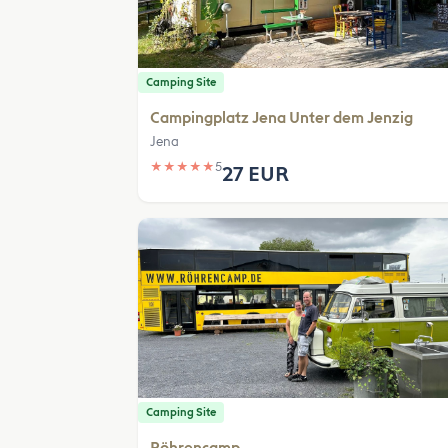
Camping Site
Campingplatz Jena Unter dem Jenzig
Jena
★
★
★
★
★
5
27 EUR
Camping Site
Röhrencamp