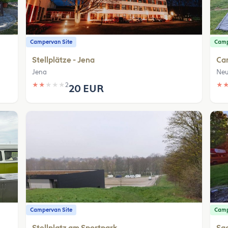
Campervan Site
Camp
Stellplätze - Jena
Cam
Jena
Ne
★
★
★
★
★
2
★
20 EUR
Campervan Site
Camp
Stellplatz am Sportpark
Saa