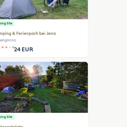
ing Site
ping & Ferienpark bei Jena
uengönna
★
★
★
★
4
24 EUR
ing Site
lerastplatz