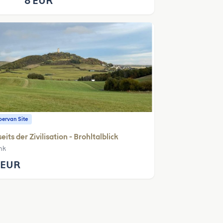
8 EUR
ervan Site
eits der Zivilisation - Brohltalblick
nk
 EUR