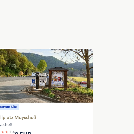
ervan Site
llplatz Mayschoß
yschoß
★
★
★
★
4