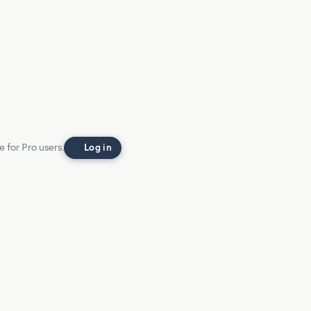
e for Pro users.
Log in