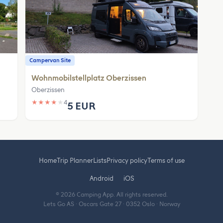
Campervan Site
Wohnmobilstellplatz Oberzissen
Oberzissen
★
★
★
★
★
4
5 EUR
Home
Trip Planner
Lists
Privacy policy
Terms of use
Android
iOS
© 2026 Camping App. All rights reserved.
Lets Go AS · Oscars Gate 27 · 0352 Oslo · Norway