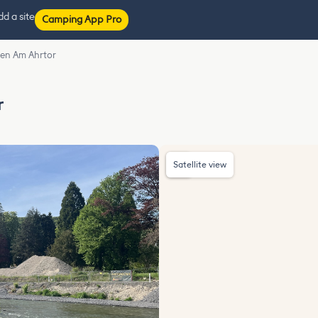
d a site
Camping App Pro
en Am Ahrtor
r
Satellite view