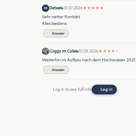
Detie
01.07.2026
★
★
★
★
★
DE
Sehr netter Kontakt
Alles bestens
Answer
Coggy im Cali
10.05.2026
★
★
★
★
★
Weiterhin im Aufbau nach dem Hochwasser 2021. 
Answer
Log in to see full info
Log in