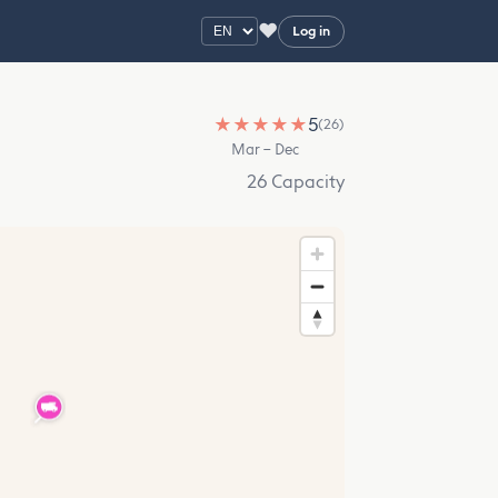
♥
Log in
★
★
★
★
★
5
(26)
Mar – Dec
26 Capacity