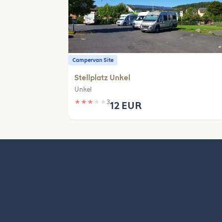
Campervan Site
Stellplatz Unkel
Unkel
★
★
★
★
★
3
12 EUR