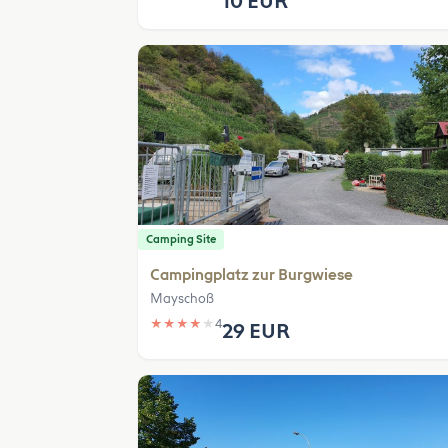
10 EUR
Camping Site
Campingplatz zur Burgwiese
Mayschoß
★
★
★
★
★
4
29 EUR