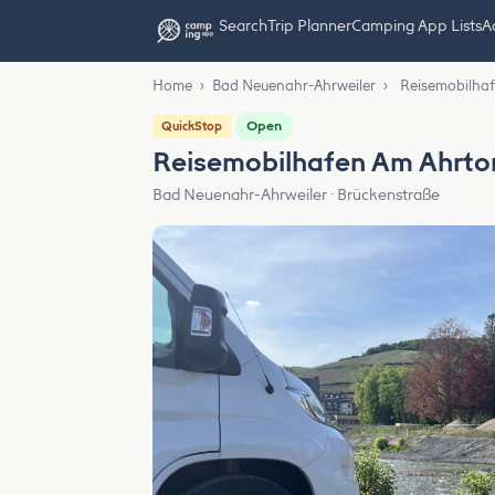
Search
Trip Planner
Camping App Lists
Ad
Home
›
Bad Neuenahr-Ahrweiler
›
Reisemobilhaf
Open
QuickStop
Reisemobilhafen Am Ahrto
Bad Neuenahr-Ahrweiler · Brückenstraße