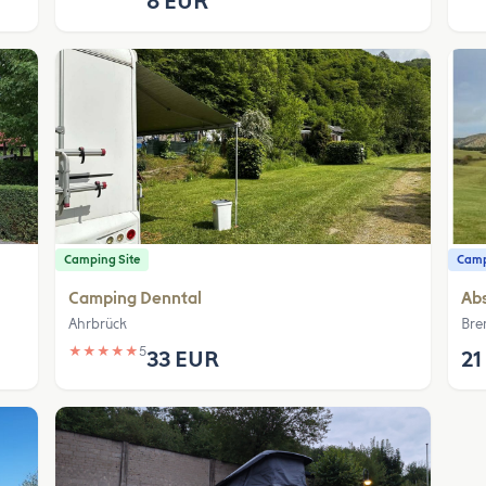
8 EUR
Camping Site
Camp
Camping Denntal
Abs
Ahrbrück
Bre
★
★
★
★
★
5
33 EUR
21