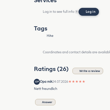
Services
Log in to see full info
Log in
?
Tags
Hike
Coordinates and contact details are availabl
Ratings (26)
Write a review
Opa mik
24.07.2026
★
★
★
★
★
OP
Nett freundlich
Answer