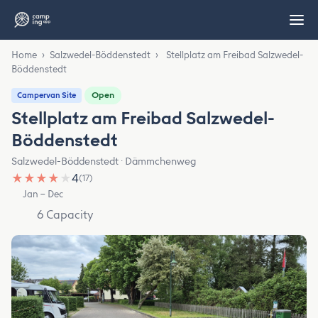
Home
›
Salzwedel-Böddenstedt
›
Stellplatz am Freibad Salzwedel-
Böddenstedt
Open
Campervan Site
Stellplatz am Freibad Salzwedel-
Böddenstedt
Salzwedel-Böddenstedt · Dämmchenweg
★
★
★
★
★
4
(17)
Jan – Dec
6 Capacity