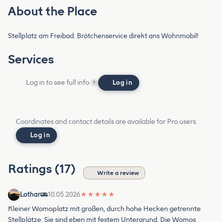
About the Place
Stellplatz am Freibad. Brötchenservice direkt ans Wohnmobil!
Services
Log in to see full info
Log in
?
Coordinates and contact details are available for Pro users.
Log in
Ratings (17)
Write a review
Lothar
10.05.2026
★
★
★
★
★
Kleiner Womoplatz mit großen, durch hohe Hecken getrennte
Stellplätze. Sie sind eben mit festem Untergrund. Die Womos