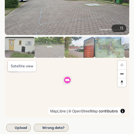
13
Satellite view
MapLibre
| ©
OpenStreetMap
contributors
Upload
Wrong data?