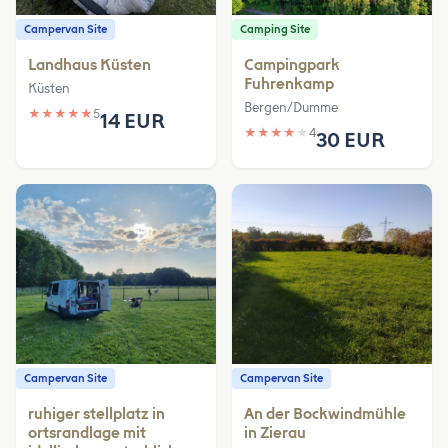
Campervan Site
Camping Site
Landhaus Küsten
Campingpark
Fuhrenkamp
Küsten
Bergen/Dumme
★
★
★
★
★
5
14 EUR
★
★
★
★
★
4
30 EUR
Campervan Site
Campervan Site
ruhiger stellplatz in
An der Bockwindmühle
ortsrandlage mit
in Zierau