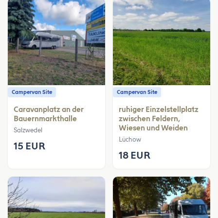
Campervan Site
Campervan Site
Caravanplatz an der
ruhiger Einzelstellplatz
Bauernmarkthalle
zwischen Feldern,
Wiesen und Weiden
Salzwedel
Lüchow
15 EUR
18 EUR