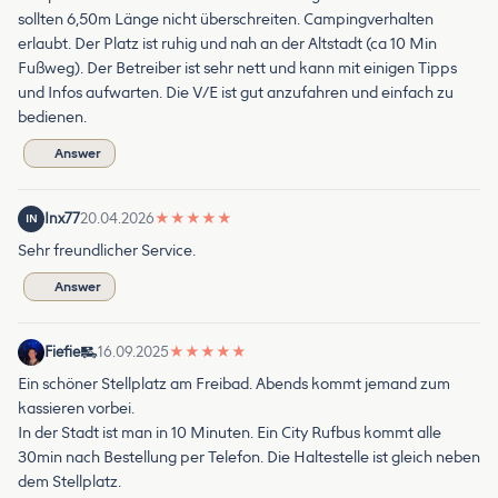
sollten 6,50m Länge nicht überschreiten. Campingverhalten
erlaubt. Der Platz ist ruhig und nah an der Altstadt (ca 10 Min
Fußweg). Der Betreiber ist sehr nett und kann mit einigen Tipps
und Infos aufwarten. Die V/E ist gut anzufahren und einfach zu
bedienen.
Answer
Inx77
20.04.2026
★
★
★
★
★
IN
Sehr freundlicher Service.
Answer
Fiefie
16.09.2025
★
★
★
★
★
Ein schöner Stellplatz am Freibad. Abends kommt jemand zum
kassieren vorbei.
In der Stadt ist man in 10 Minuten. Ein City Rufbus kommt alle
30min nach Bestellung per Telefon. Die Haltestelle ist gleich neben
dem Stellplatz.