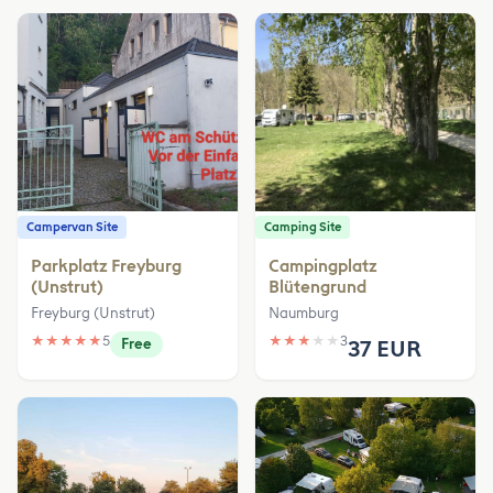
Campervan Site
Camping Site
Parkplatz Freyburg
Campingplatz
(Unstrut)
Blütengrund
Freyburg (Unstrut)
Naumburg
★
★
★
★
★
5
★
★
★
★
★
3
Free
37 EUR