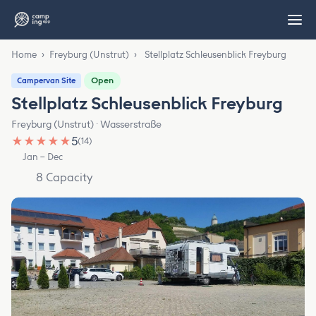
Home
›
Freyburg (Unstrut)
›
Stellplatz Schleusenblick Freyburg
Open
Campervan Site
Stellplatz Schleusenblick Freyburg
Freyburg (Unstrut) · Wasserstraße
★
★
★
★
★
5
(14)
Jan – Dec
8 Capacity