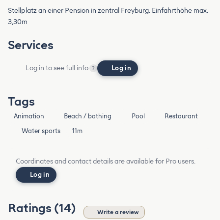
Stellplatz an einer Pension in zentral Freyburg. Einfahrthöhe max.
3,30m
Services
Log in to see full info
Log in
?
Tags
Animation
Beach / bathing
Pool
Restaurant
Water sports
11m
Coordinates and contact details are available for Pro users.
Log in
Ratings (14)
Write a review