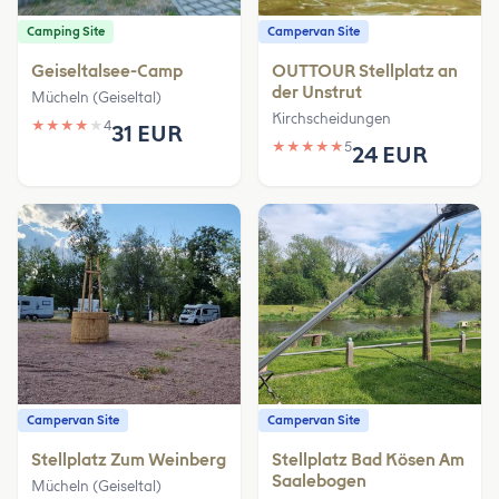
Camping Site
Campervan Site
Geiseltalsee-Camp
OUTTOUR Stellplatz an
der Unstrut
Mücheln (Geiseltal)
Kirchscheidungen
★
★
★
★
★
4
31 EUR
★
★
★
★
★
5
24 EUR
Campervan Site
Campervan Site
Stellplatz Zum Weinberg
Stellplatz Bad Kösen Am
Saalebogen
Mücheln (Geiseltal)