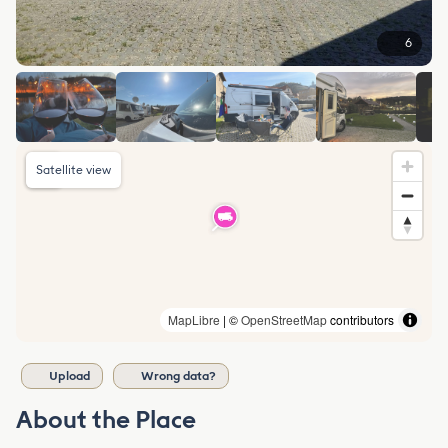
6
Satellite view
MapLibre
| ©
OpenStreetMap
contributors
Upload
Wrong data?
About the Place