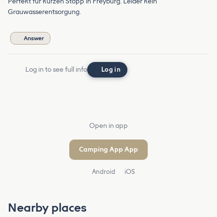
Perfekt für kurzen Stopp in Freyburg. Leider kein
Grauwasserentsorgung.
Answer
Log in to see full info
Log in
Open in app
Camping App App
Android
iOS
Nearby places