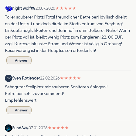
night wolf
20.07.2026
★
★
★
★
★
Toller sauberer Platz! Total freundlicher Betreiber! Idyllisch direkt
an der Unstrut und doch direkt im Stadtzentrum von Freyburg!
Einkaufsmöglichkeiten und Bahnhof in unmittelbarer Nähe! Wenn
der Platz voll ist, bleibt wenig Platz zum Rangieren! 22, 00 EUR
zzgl. Kurtaxe inklusive Strom und Wasser ist völlig in Ordnung!
Reservierung ist in der Hauptsaison erforderlich!
Answer
Sven Rotlender
22.02.2026
★
★
★
★
★
SV
Sehr guter Stellplatz mit sauberen Sanitären Anlagen !
Betreiber sehr zuvorkommend!
Empfehlenswert
Answer
SundA
07.01.2026
★
★
★
★
★