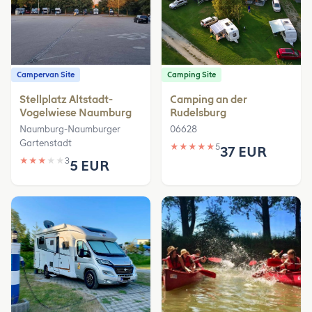
Campervan Site
Camping Site
Stellplatz Altstadt-
Camping an der
Vogelwiese Naumburg
Rudelsburg
Naumburg-Naumburger
06628
Gartenstadt
★
★
★
★
★
5
37 EUR
★
★
★
★
★
3
5 EUR