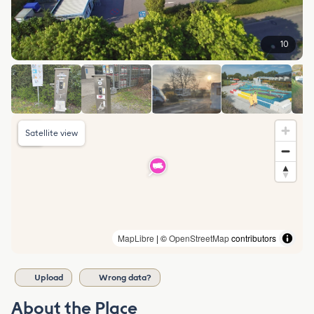
10
Satellite view
MapLibre
| ©
OpenStreetMap
contributors
Upload
Wrong data?
About the Place