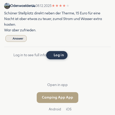
Odenwaelder
08.12.2025
★
★
★
★
★
Schöner Stellplatz direkt neben der Therme, 15 Euro für eine
Nacht ist aber etwas zu teuer, zumal Strom und Wasser extra
kosten.
War aber zufrieden.
Answer
Log in to see full info
Log in
Open in app
Camping App App
Android
iOS