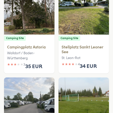
Camping Site
Camping Site
Campingplatz Astoria
Stellplatz Sankt Leoner
See
Walldorf / Baden-
St. Leon-Rot
Württemberg
★
★
★
★
★
4
★
★
★
★
★
3
34 EUR
35 EUR