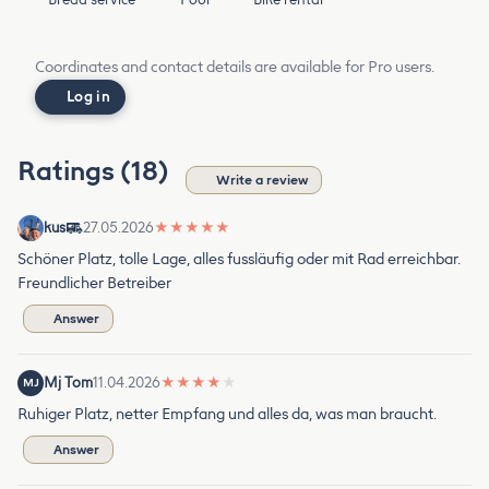
Coordinates and contact details are available for Pro users.
Log in
Ratings (18)
Write a review
kus
27.05.2026
★
★
★
★
★
Schöner Platz, tolle Lage, alles fussläufig oder mit Rad erreichbar.
Freundlicher Betreiber
Answer
Mj Tom
11.04.2026
★
★
★
★
★
MJ
Ruhiger Platz, netter Empfang und alles da, was man braucht.
Answer