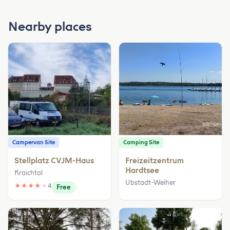
Nearby places
Campervan Site
Camping Site
Stellplatz CVJM-Haus
Freizeitzentrum
Hardtsee
Kraichtal
Ubstadt-Weiher
★
★
★
★
★
4
Free