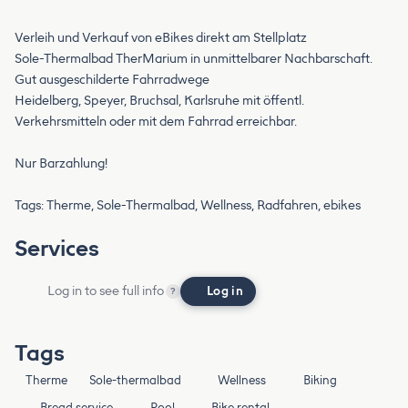
Verleih und Verkauf von eBikes direkt am Stellplatz
Sole-Thermalbad TherMarium in unmittelbarer Nachbarschaft.
Gut ausgeschilderte Fahrradwege
Heidelberg, Speyer, Bruchsal, Karlsruhe mit öffentl.
Verkehrsmitteln oder mit dem Fahrrad erreichbar.
Nur Barzahlung!
Tags: Therme, Sole-Thermalbad, Wellness, Radfahren, ebikes
Services
Log in to see full info
Log in
?
Tags
Therme
Sole-thermalbad
Wellness
Biking
Bread service
Pool
Bike rental