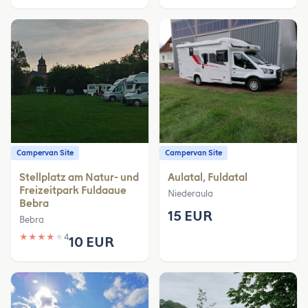
Campervan Site
Campervan Site
Stellplatz am Natur- und
Aulatal, Fuldatal
Freizeitpark Fuldaaue
Niederaula
Bebra
15 EUR
Bebra
★
★
★
★
★
4
10 EUR