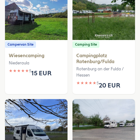
Campervan Site
Camping Site
Wiesencamping
Campingplatz
Rotenburg/Fulda
Niederaula
Rotenburg an der Fulda /
★
★
★
★
★
5
15 EUR
Hessen
★
★
★
★
★
5
20 EUR