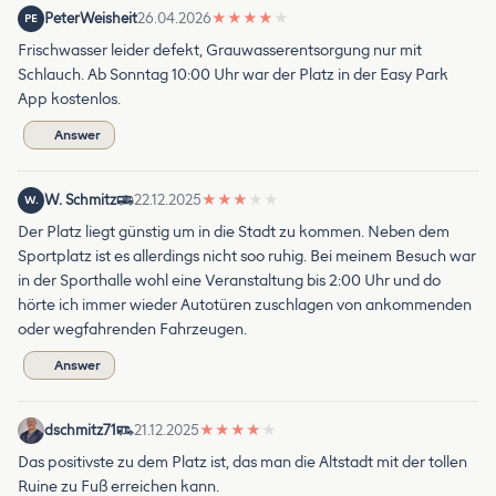
PeterWeisheit
26.04.2026
★
★
★
★
★
PE
Frischwasser leider defekt, Grauwasserentsorgung nur mit
Schlauch. Ab Sonntag 10:00 Uhr war der Platz in der Easy Park
App kostenlos.
Answer
W. Schmitz
22.12.2025
★
★
★
★
★
W.
Der Platz liegt günstig um in die Stadt zu kommen. Neben dem
Sportplatz ist es allerdings nicht soo ruhig. Bei meinem Besuch war
in der Sporthalle wohl eine Veranstaltung bis 2:00 Uhr und do
hörte ich immer wieder Autotüren zuschlagen von ankommenden
oder wegfahrenden Fahrzeugen.
Answer
dschmitz71
21.12.2025
★
★
★
★
★
Das positivste zu dem Platz ist, das man die Altstadt mit der tollen
Ruine zu Fuß erreichen kann.