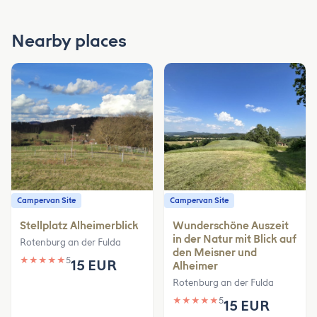
Nearby places
Campervan Site
Campervan Site
Stellplatz Alheimerblick
Wunderschöne Auszeit
in der Natur mit Blick auf
Rotenburg an der Fulda
den Meisner und
★
★
★
★
★
5
15 EUR
Alheimer
Rotenburg an der Fulda
★
★
★
★
★
5
15 EUR