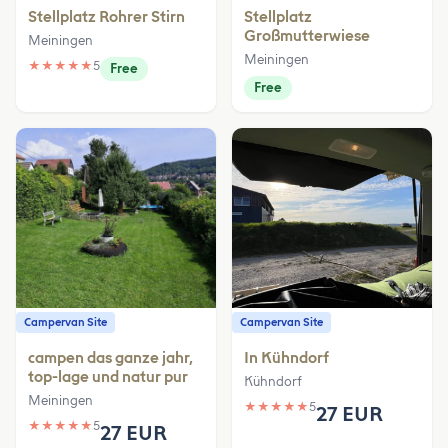
Stellplatz Rohrer Stirn
Stellplatz
Großmutterwiese
Meiningen
Meiningen
★
★
★
★
★
5
Free
Free
Campervan Site
Campervan Site
campen das ganze jahr,
In Kühndorf
top-lage und natur pur
Kühndorf
Meiningen
★
★
★
★
★
5
27 EUR
★
★
★
★
★
5
27 EUR