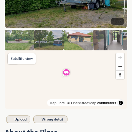
11
Satellite view
MapLibre
| ©
OpenStreetMap
contributors
Upload
Wrong data?