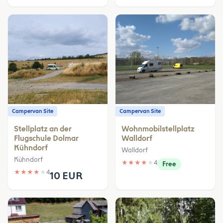
Campervan Site
Campervan Site
Stellplatz an der
Wohnmobilstellplatz
Flugschule Dolmar
Walldorf
Kühndorf
Walldorf
Kühndorf
★
★
★
★
★
4
Free
★
★
★
★
★
4
10 EUR