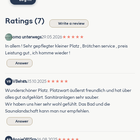
Ratings (7)
Write a review
oma unterwegs
29.05.2026
★
★
★
★
★
In allem ! Sehr gepflegter kleiner Platz , Brötchen service , preis
Leistung gut , ich komme wieder !
Answer
VBeh
15.10.2025
★
★
★
★
★
VB
Wunderschöner Platz. Platzwart äußerst freundlich und hat über
alles gut aufgeklärt. Sanitäranlagen sehr sauber.
Wir haben uns hier sehr wohl gefühlt. Das Bad und die
Saunalandschaft kann man nur empfehlen.
Answer
Annie0815
16.08.2025
★
★
★
★
★
AN