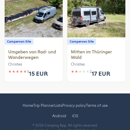
Campervan Site
Campervan Site
Umgeben von Rad- und
Mitten im Thüringer
Wanderwegen
Wald
Christes
Christes
★
★
★
★
★
5
★
★
★
★
★
2
15 EUR
17 EUR
Home
Trip Planner
Lists
Privacy policy
Terms of use
Android
iOS
© 2026 Camping App. All rights reserved.