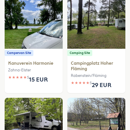
Campervan Site
Camping Site
Kanuverein Harmonie
Campingplatz Hoher
Fläming
Zahna-Elster
Rabenstein/Fläming
★
★
★
★
★
5
15 EUR
★
★
★
★
★
5
29 EUR