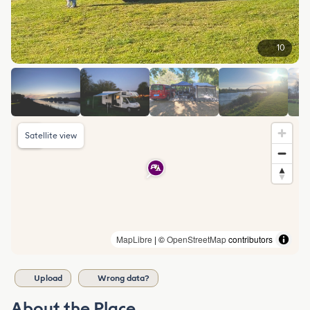
10
Satellite view
MapLibre
| ©
OpenStreetMap
contributors
Upload
Wrong data?
About the Place