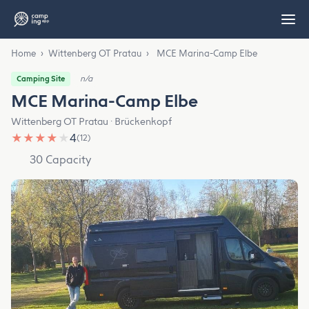
Home
›
Wittenberg OT Pratau
›
MCE Marina-Camp Elbe
n/a
Camping Site
MCE Marina-Camp Elbe
Wittenberg OT Pratau · Brückenkopf
★
★
★
★
★
4
(12)
30 Capacity