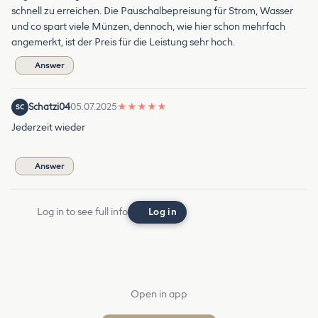
schnell zu erreichen. Die Pauschalbepreisung für Strom, Wasser
und co spart viele Münzen, dennoch, wie hier schon mehrfach
angemerkt, ist der Preis für die Leistung sehr hoch.
Answer
Schatzi04
05.07.2025
★
★
★
★
★
SC
Jederzeit wieder
Answer
Log in to see full info
Log in
Open in app