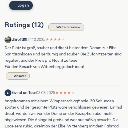
Log in
Ratings (12)
Write a review
Ulirollt
24.10.2025
★
★
★
★
★
Der Platz ist groß, sauber und direkt hinter dem Damm zur Elbe.
Sanitäranlagen sind geräumig und sauber. Die Zufahrtszeiten sind
reguliert und der Preis pro Nacht zu teuer.
Für den Besuch von Wittenberg jedoch ideal.
Answer
Eivind on Tour
03.08.2025
★
★
★
★
★
EI
Angekommen mit einem Wimpernschlagfinale. 30 Sekunden
später und der gesamte Platz wäre verschlossen gewesen. Einmal
drauf, wurden wir von der Dame an der Rezeption aber nicht
abgewiesen. Die Anlage ist groß und war nur mäßig besucht. Die
Lage sehr ruhig, direkt an der Elbe. Wittenberg mit dem Fahrrad