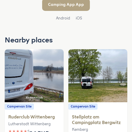
Camping App App
Android
iOS
Nearby places
Campervan Site
Campervan Site
Ruderclub Wittenberg
Stellplatz am
Campingplatz Bergwitz
Lutherstadt Wittenberg
Kemberg
★
★
★
★
★
5