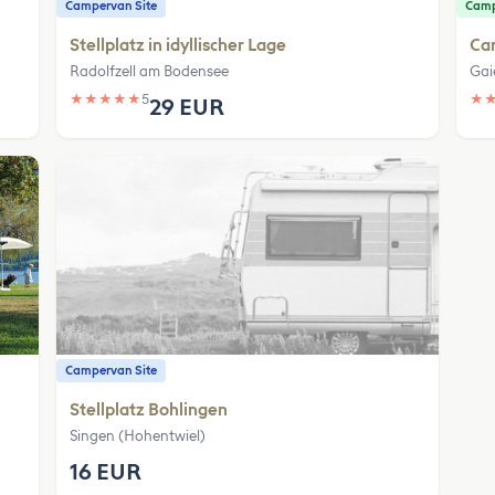
Campervan Site
Camp
Stellplatz in idyllischer Lage
Cam
Radolfzell am Bodensee
Gai
★
★
★
★
★
5
★
29 EUR
Campervan Site
Stellplatz Bohlingen
Singen (Hohentwiel)
16 EUR