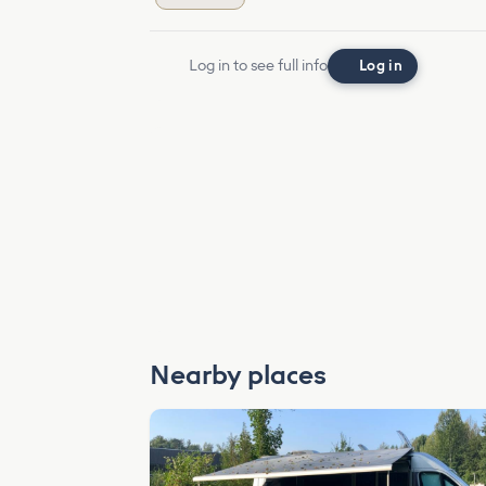
Log in to see full info
Log in
Nearby places