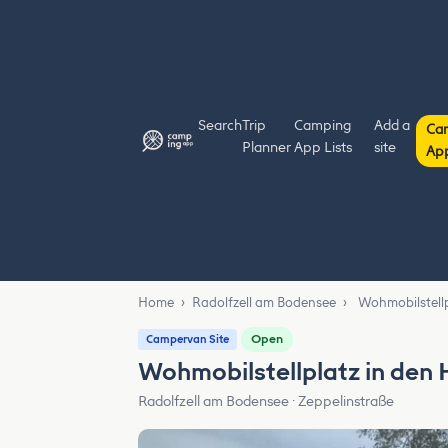
Search
Trip
Camping
Add a
Ca
Planner
App Lists
site
Ap
Home
›
Radolfzell am Bodensee
›
Wohmobilstellp
Open
Campervan Site
Wohmobilstellplatz in den 
Radolfzell am Bodensee · Zeppelinstraße