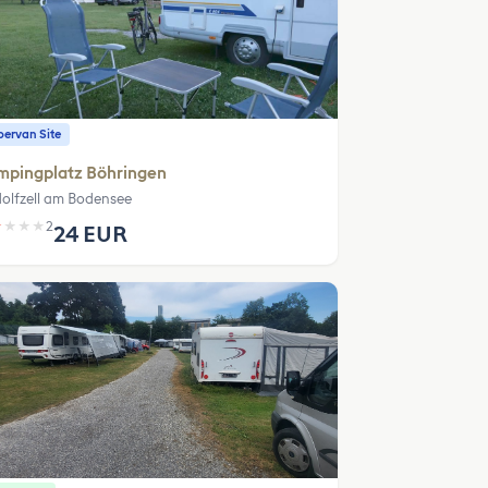
ervan Site
mpingplatz Böhringen
olfzell am Bodensee
★
★
★
★
2
24 EUR