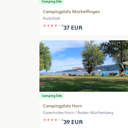
Camping Site
Campingplatz Markelfingen
Radolfzell
★
★
★
★
★
4
37 EUR
Camping Site
Campingplatz Horn
Gaienhofen/Horn / Baden-Württemberg
★
★
★
★
★
4
39 EUR