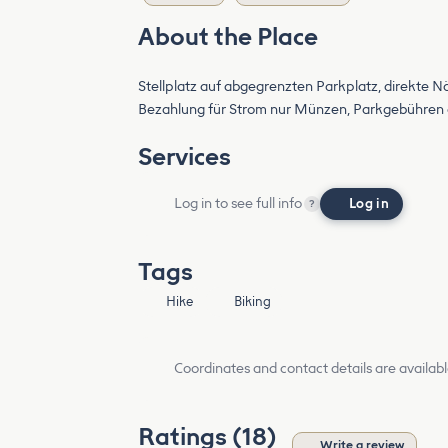
About the Place
Stellplatz auf abgegrenzten Parkplatz, direkte 
Bezahlung für Strom nur Münzen, Parkgebühren au
Services
Log in to see full info
Log in
?
Tags
Hike
Biking
Coordinates and contact details are availabl
Ratings (18)
Write a review