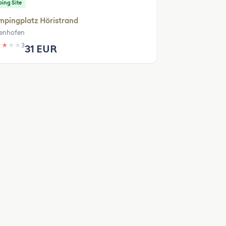
ing Site
pingplatz Höristrand
enhofen
★
★
★
★
3
31 EUR