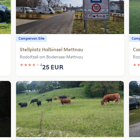
Campervan Site
Camp
Stellplatz Halbinsel Mettnau
Ca
Radolfzell am Bodensee-Mettnau
Rad
★
★
★
★
★
4
★
25 EUR