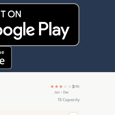
★
★
★
★
★
3
(18)
Jan – Dec
15 Capacity