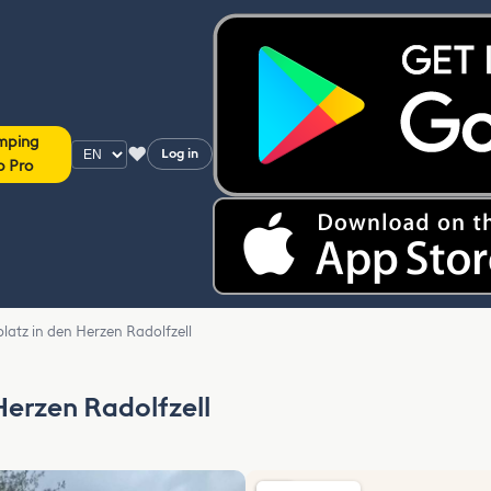
mping
♥
Log in
p Pro
latz in den Herzen Radolfzell
Herzen Radolfzell