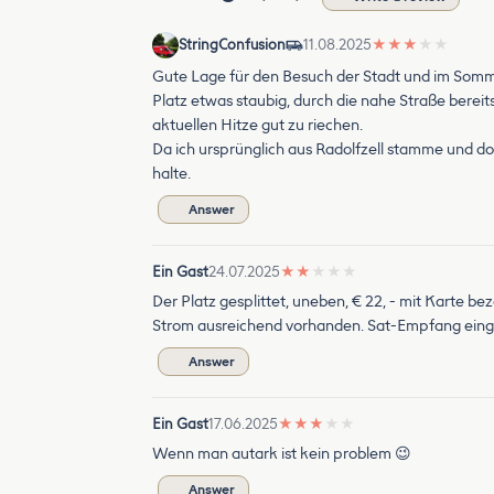
StringConfusion
11.08.2025
★
★
★
★
★
Gute Lage für den Besuch der Stadt und im Somm
Platz etwas staubig, durch die nahe Straße bereit
aktuellen Hitze gut zu riechen.
Da ich ursprünglich aus Radolfzell stamme und d
halte.
Answer
Ein Gast
24.07.2025
★
★
★
★
★
Der Platz gesplittet, uneben, € 22, - mit Karte
Strom ausreichend vorhanden. Sat-Empfang einges
Answer
Ein Gast
17.06.2025
★
★
★
★
★
Wenn man autark ist kein problem 😉
Answer