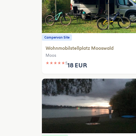
Campervan Site
Wohnmobilstellplatz Mooswald
Moos
★
★
★
★
★
5
18 EUR