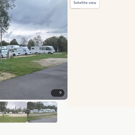
Satellite view
9
+3