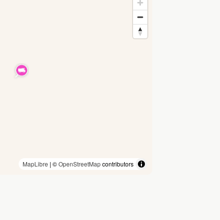
MapLibre
| ©
OpenStreetMap
contributors