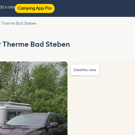
d a site
Camping App Pro
r Therme Bad Steben
r Therme Bad Steben
Satellite view