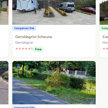
Campervan Site
Camp
Geroldsgrün Scheune
Cam
Geroldsgrün
Har
★
★
★
★
★
5
★
Free
Campervan Site