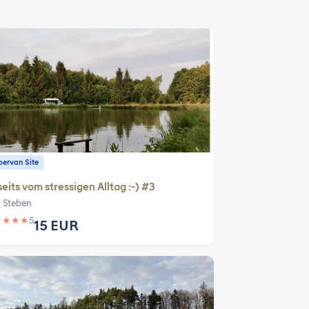
ervan Site
eits vom stressigen Alltag :-) #3
 Steben
★
★
★
★
5
15 EUR