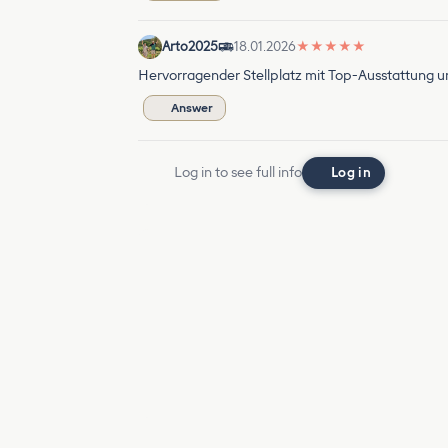
Arto2025
18.01.2026
★
★
★
★
★
Hervorragender Stellplatz mit Top-Ausstattung 
Answer
Log in to see full info
Log in