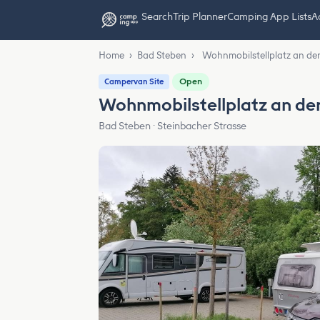
Search
Trip Planner
Camping App Lists
Ad
Home
›
Bad Steben
›
Wohnmobilstellplatz an de
Open
Campervan Site
Wohnmobilstellplatz an de
Bad Steben · Steinbacher Strasse