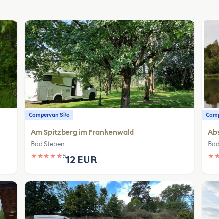
Campervan Site
Camp
Am Spitzberg im Frankenwald
Abs
Bad Steben
Bad
★
★
★
★
★
5
★
12 EUR