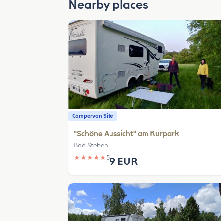
Nearby places
Campervan Site
"Schöne Aussicht" am Kurpark
Bad Steben
★
★
★
★
★
5
9 EUR