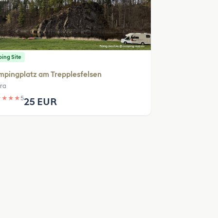
ing Site
pingplatz am Trepplesfelsen
ra
★
★
★
★
5
25 EUR