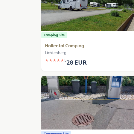
Camping Site
Höllental Camping
Lichtenberg
★
★
★
★
★
5
28 EUR
Campervan Site