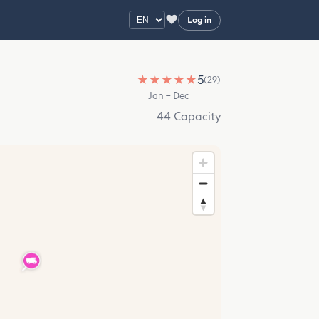
♥
Log in
★
★
★
★
★
5
(29)
Jan – Dec
44 Capacity