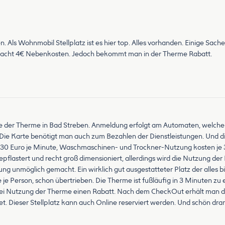
. Als Wohnmobil Stellplatz ist es hier top. Alles vorhanden. Einige Sache
 Nacht 4€ Nebenkosten. Jedoch bekommt man in der Therme Rabatt.
Nähe der Therme in Bad Streben. Anmeldung erfolgt am Automaten, welch
t. Die Karte benötigt man auch zum Bezahlen der Dienstleistungen. Und di
0,30 Euro je Minute, Waschmaschinen- und Trockner-Nutzung kosten je
 gepflastert und recht groß dimensioniert, allerdings wird die Nutzung der
unmöglich gemacht. Ein wirklich gut ausgestatteter Platz der alles b
 je Person, schon übertrieben. Die Therme ist fußläufig in 3 Minuten zu
n bei Nutzung der Therme einen Rabatt. Nach dem CheckOut erhält man 
et. Dieser Stellplatz kann auch Online reserviert werden. Und schön d