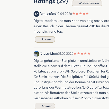
Ratings (29)
Write a review
fam_eisfeld
10.04.2026
★
★
★
★
★
FA
Digital, modern und man kann vorzeitig reservieren
einen Besuch in der Therme gesamt 20€ für die
Freundlich und top.
Answer
Knausrich
01.02.2026
★
★
★
★
★
Digital gehaltener Stellplatz in unmittelbarer 
stellt, die einem auf dem Platz Tür und Tor öffne
70 Liter, Strom pro kWh 0,70 Euro, Duschen für 
für 3 min. nutzen. Die Stellplätze (44 Stück) sind
ungünstige Anordnung der Bäume nebst Umrandung 
Euro. Einziger Wermutstropfen, 3,40 Euro Kurtaxe
bieten. Als Benutzer des Stellplatzes erhält ma
verbliebene Guthaben auf sein Konto rückerstatt
Answer