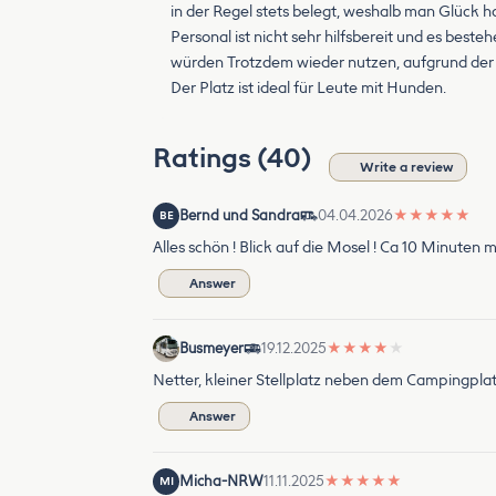
in der Regel stets belegt, weshalb man Glück 
Personal ist nicht sehr hilfsbereit und es best
würden Trotzdem wieder nutzen, aufgrund der Au
Der Platz ist ideal für Leute mit Hunden.
Ratings (40)
Write a review
Bernd und Sandra
04.04.2026
★
★
★
★
★
BE
Alles schön ! Blick auf die Mosel ! Ca 10 Minuten
Answer
Busmeyer
19.12.2025
★
★
★
★
★
Netter, kleiner Stellplatz neben dem Campingplat
Answer
Micha-NRW
11.11.2025
★
★
★
★
★
MI