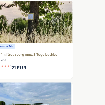
ervan Site
f´m Kreuzberg max. 3 Tage buchbar
lenz
★
★
★
★
5
21 EUR