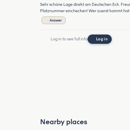
Sehr schöne Lage direkt am Deutschen Eck. Freundl
Platznummer einchecken! Wer zuerst kommt hat a
Answer
Log in to see full info
Log in
Nearby places