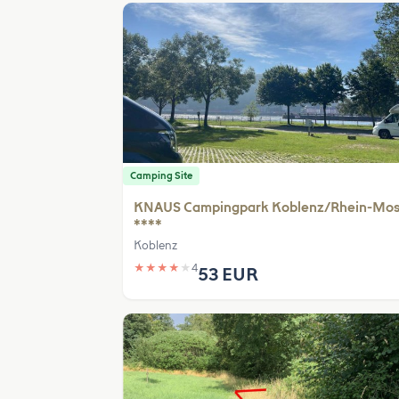
Camping Site
KNAUS Campingpark Koblenz/Rhein-Mos
****
Koblenz
★
★
★
★
★
4
53 EUR