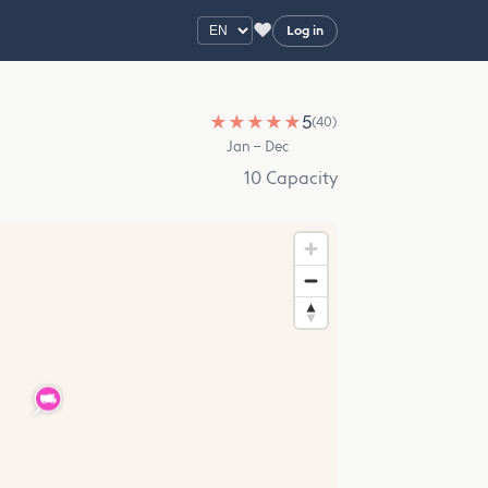
♥
Log in
★
★
★
★
★
5
(40)
Jan – Dec
10 Capacity