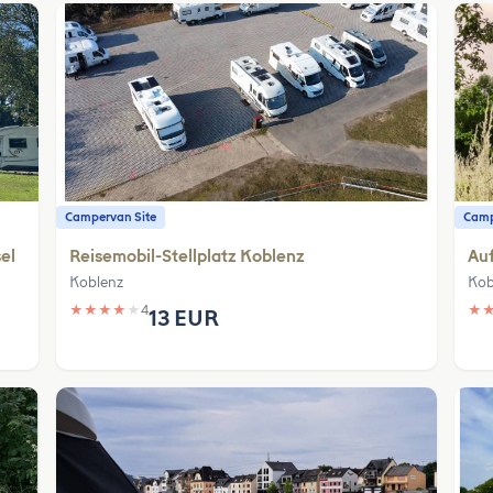
Campervan Site
Camp
el
Reisemobil-Stellplatz Koblenz
Au
Koblenz
Kob
★
★
★
★
★
4
★
13 EUR