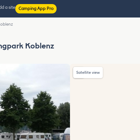
d a site
Camping App Pro
Koblenz
ngpark Koblenz
Satellite view