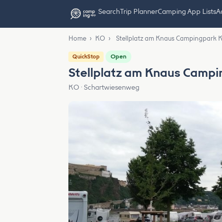
Search
Trip Planner
Camping App Lists
Ad
Home
›
KO
›
Stellplatz am Knaus Campingpark 
Open
QuickStop
Stellplatz am Knaus Campi
KO · Schartwiesenweg