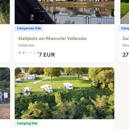
Campervan Site
Camp
Stellplatz am Rheinufer Vallendar
Zw
Vallendar
Sim
★
★
★
★
★
2
7 EUR
27
Camping Site