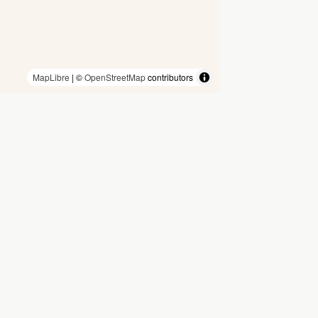
MapLibre
| ©
OpenStreetMap
contributors