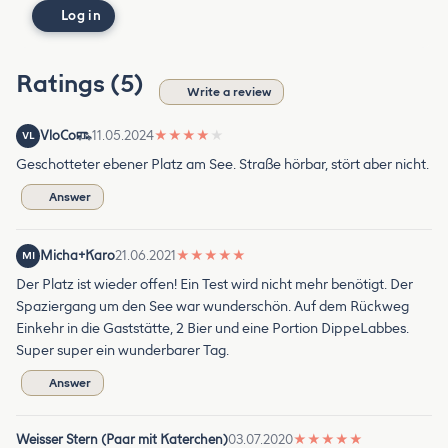
Log in
Ratings (5)
Write a review
VloCo
11.05.2024
★
★
★
★
★
VL
Geschotteter ebener Platz am See. Straße hörbar, stört aber nicht.
Answer
Micha+Karo
21.06.2021
★
★
★
★
★
MI
Der Platz ist wieder offen! Ein Test wird nicht mehr benötigt. Der
Spaziergang um den See war wunderschön. Auf dem Rückweg
Einkehr in die Gaststätte, 2 Bier und eine Portion DippeLabbes.
Super super ein wunderbarer Tag.
Answer
Weisser Stern (Paar mit Katerchen)
03.07.2020
★
★
★
★
★