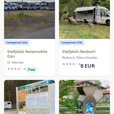
Campervan Site
Campervan Site
Stellplatz Reisemobile
Stellplatz Bexbach
Dörr
Bexbach-Kleinottweiler
St. Wendel
★
★
★
★
★
4
8 EUR
★
★
★
★
★
4
Free