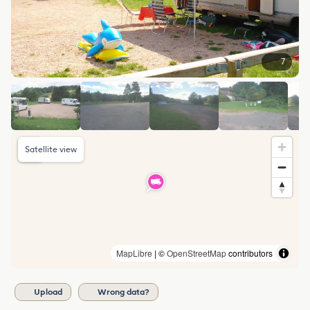
7
Satellite view
MapLibre
| ©
OpenStreetMap
contributors
Upload
Wrong data?