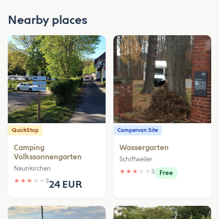
Nearby places
QuickStop
Campervan Site
Camping
Wassergarten
Volkssonnengarten
Schiffweiler
Neunkirchen
★
★
★
★
★
3
Free
★
★
★
★
★
3
24 EUR