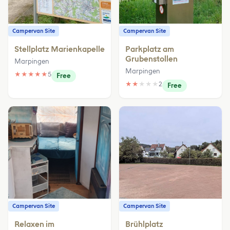
Campervan Site
Campervan Site
Stellplatz Marienkapelle
Parkplatz am
Grubenstollen
Marpingen
Marpingen
★
★
★
★
★
5
Free
★
★
★
★
★
2
Free
Campervan Site
Campervan Site
Relaxen im
Brühlplatz