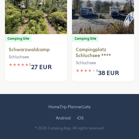
Camping Site
Camping Site
Schwarzwaldcamp
Campingplatz
Schluchsee ****
Schluchsee
Schluchsee
★
★
★
★
★
5
27 EUR
★
★
★
★
★
4
38 EUR
Home
Trip Planner
Lists
Android
iOS
© 2026 Camping App. All rights reserved.