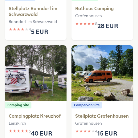
Stellplatz Bonndorf im
Rothaus Camping
Schwarzwald
Grafenhausen
Bonndorf im Schwarzwald
★
★
★
★
★
5
28 EUR
★
★
★
★
★
4
5 EUR
Camping Site
Campervan Site
Campingplatz Kreuzhof
Stellplatz Grafenhausen
Lenzkirch
Grafenhausen
★
★
★
★
★
5
★
★
★
★
★
4
40 EUR
15 EUR