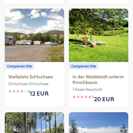
Campervan Site
Campervan Site
Stellplatz Schluchsee
In der Waldstadt unterm
Kirschbaum
Schluchsee-Schluchsee
Titisee-Neustadt
★
★
★
★
★
4
12 EUR
★
★
★
★
★
5
20 EUR