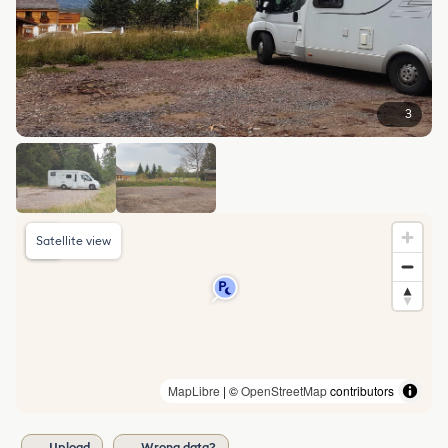
3
Satellite view
MapLibre
| ©
OpenStreetMap
contributors
Upload
Wrong data?