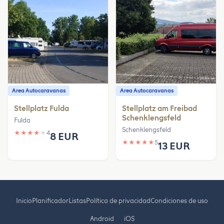
Area Autocaravanas
Area Autocaravanas
Stellplatz Fulda
Stellplatz am Freibad
Schenklengsfeld
Fulda
Schenklengsfeld
★
★
★
★
★
4
8 EUR
★
★
★
★
★
5
13 EUR
Inicio
Planificador
Listas
Política de privacidad
Condiciones de uso
Android
iOS