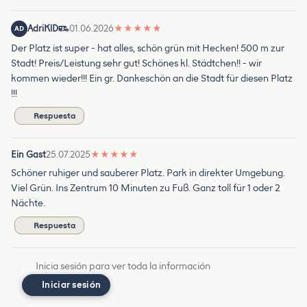
AdriKlD
01.06.2026
★
★
★
★
★
AD
Der Platz ist super - hat alles, schön grün mit Hecken! 500 m zur
Stadt! Preis/Leistung sehr gut! Schönes kl. Städtchen!! - wir
kommen wieder!!! Ein gr. Dankeschön an die Stadt für diesen Platz
!!!
Respuesta
Ein Gast
25.07.2025
★
★
★
★
★
Schöner ruhiger und sauberer Platz. Park in direkter Umgebung.
Viel Grün. Ins Zentrum 10 Minuten zu Fuß. Ganz toll für 1 oder 2
Nächte.
Respuesta
Inicia sesión para ver toda la información
Iniciar sesión