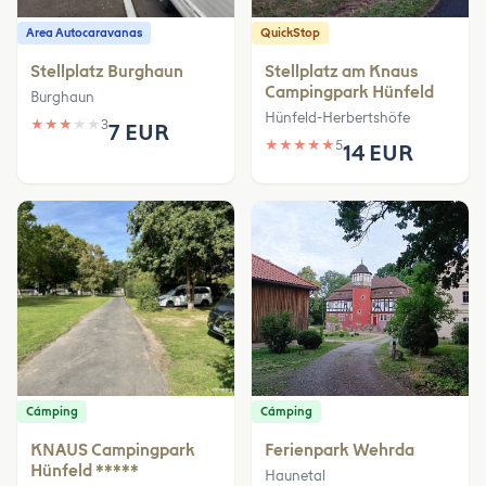
Area Autocaravanas
QuickStop
Stellplatz Burghaun
Stellplatz am Knaus
Campingpark Hünfeld
Burghaun
Hünfeld-Herbertshöfe
★
★
★
★
★
3
7 EUR
★
★
★
★
★
5
14 EUR
Cámping
Cámping
KNAUS Campingpark
Ferienpark Wehrda
Hünfeld *****
Haunetal