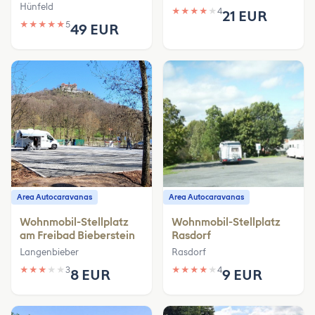
Hünfeld
★
★
★
★
★
4
21 EUR
★
★
★
★
★
5
49 EUR
Area Autocaravanas
Area Autocaravanas
Wohnmobil-Stellplatz
Wohnmobil-Stellplatz
am Freibad Bieberstein
Rasdorf
Langenbieber
Rasdorf
★
★
★
★
★
3
★
★
★
★
★
4
8 EUR
9 EUR