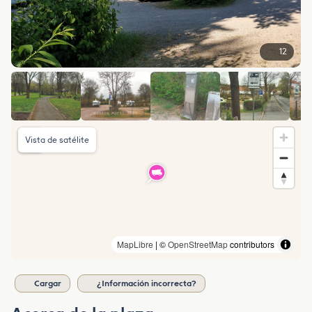
12
Vista de satélite
MapLibre
| ©
OpenStreetMap
contributors
Cargar
¿Información incorrecta?