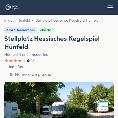
Inicio
›
Hünfeld
›
Stellplatz Hessisches Kegelspiel Hünfeld
abierto
Area Autocaravanas
Stellplatz Hessisches Kegelspiel
Hünfeld
Hünfeld · Landerneauallee
★
★
★
★
★
4
(23)
Jan – Dec
18 Numero de plazas