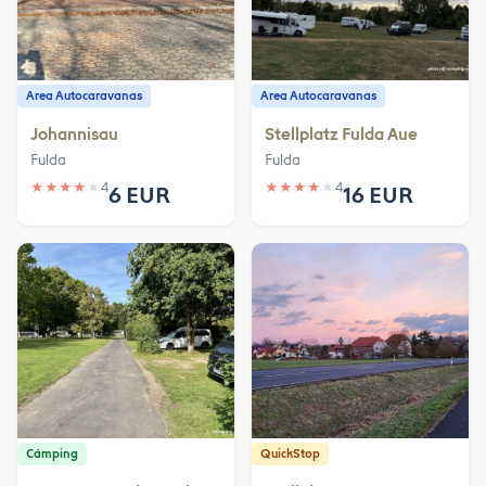
Area Autocaravanas
Area Autocaravanas
Johannisau
Stellplatz Fulda Aue
Fulda
Fulda
★
★
★
★
★
4
★
★
★
★
★
4
6 EUR
16 EUR
Cámping
QuickStop