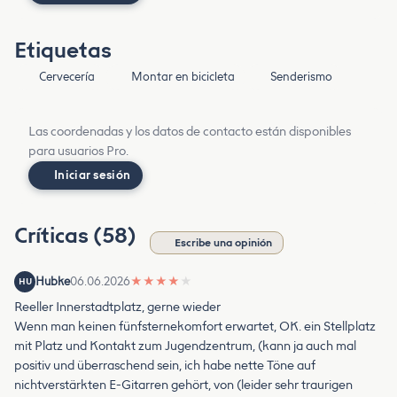
Etiquetas
Cervecería
Montar en bicicleta
Senderismo
Las coordenadas y los datos de contacto están disponibles
para usuarios Pro.
Iniciar sesión
Críticas (58)
Escribe una opinión
Hubke
06.06.2026
★
★
★
★
★
HU
Reeller Innerstadtplatz, gerne wieder
Wenn man keinen fünfsternekomfort erwartet, OK. ein Stellplatz
mit Platz und Kontakt zum Jugendzentrum, (kann ja auch mal
positiv und überraschend sein, ich habe nette Töne auf
nichtverstärkten E-Gitarren gehört, von (leider sehr traurigen