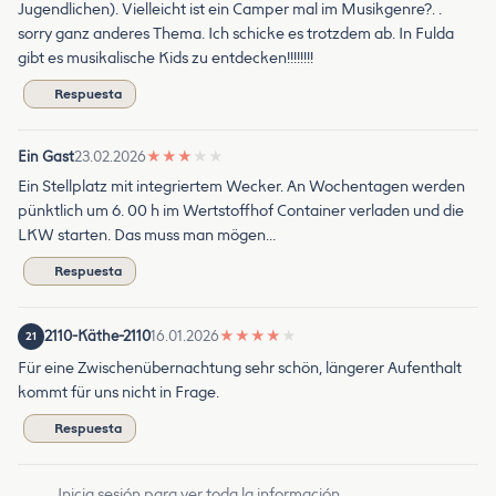
Jugendlichen). Vielleicht ist ein Camper mal im Musikgenre?. .
sorry ganz anderes Thema. Ich schicke es trotzdem ab. In Fulda
gibt es musikalische Kids zu entdecken!!!!!!!!
Respuesta
Ein Gast
23.02.2026
★
★
★
★
★
Ein Stellplatz mit integriertem Wecker. An Wochentagen werden
pünktlich um 6. 00 h im Wertstoffhof Container verladen und die
LKW starten. Das muss man mögen…
Respuesta
2110-Käthe-2110
16.01.2026
★
★
★
★
★
21
Für eine Zwischenübernachtung sehr schön, längerer Aufenthalt
kommt für uns nicht in Frage.
Respuesta
Inicia sesión para ver toda la información