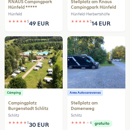
KNAUS Campingpark
Stellplatz am Knaus
Hünfeld *****
Campingpark Hünfeld
Hünfeld
Hünfeld-Herbertshöfe
★
★
★
★
★
5
★
★
★
★
★
5
49 EUR
14 EUR
Cámping
Area Autocaravanas
Campingplatz
Stellplatz am
Burgenstadt Schlitz
Damenweg
Schlitz
Schlitz
★
★
★
★
★
5
★
★
★
★
★
4
30 EUR
gratuito