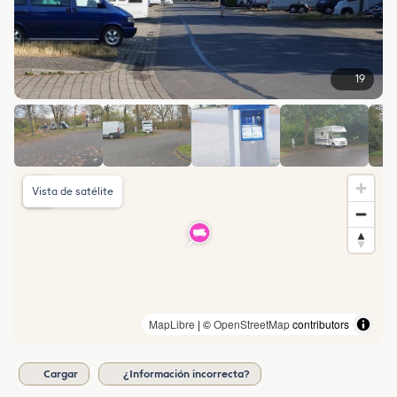
19
Vista de satélite
MapLibre
| ©
OpenStreetMap
contributors
Cargar
¿Información incorrecta?