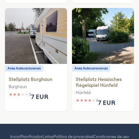
Area Autocaravanas
Area Autocaravanas
Stellplatz Burghaun
Stellplatz Hessisches
Kegelspiel Hünfeld
Burghaun
Hünfeld
★
★
★
★
★
3
7 EUR
★
★
★
★
★
4
7 EUR
Inicio
Planificador
Listas
Política de privacidad
Condiciones de uso