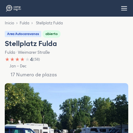
Inicio
›
Fulda
›
Stellplatz Fulda
abierto
Area Autocaravanas
Stellplatz Fulda
Fulda · Weimarer Straße
★
★
★
★
★
4
(58)
Jan – Dec
17 Numero de plazas