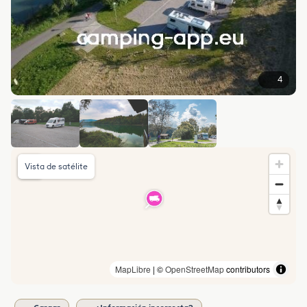
4
Vista de satélite
MapLibre
| ©
OpenStreetMap
contributors