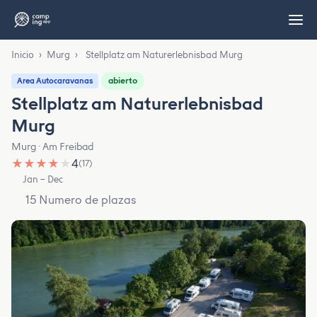
Inicio
›
Murg
›
Stellplatz am Naturerlebnisbad Murg
abierto
Area Autocaravanas
Stellplatz am Naturerlebnisbad
Murg
Murg · Am Freibad
★
★
★
★
★
4
(17)
Jan – Dec
15 Numero de plazas