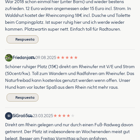
War 2018 schon einmal hier (unter Barni) und wieder bestens
zufrieden. 12 Euro wären angemessen oder 15 Euro incl. Strom. In
Waldshut kostet der Rheincamping 18€ incl. Dusche und Toilette
beim Campingplatz. Ist super ruhig hier und ich werde wieder
kommen. Platzwartin super nett. Einfach toll für Radtouren.
Respuesta
Friedanja
09.08.2025
★
★
★
★
★
Schöner ruhiger Platz (15€) direkt am Rheinufer mit V/E und Strom
(50cent/kw). Toll zum Wandern und Radfahren am Rheinufer. Das
Naturfreibad kann kostenlos genutzt werden wenn offen. Unser
Hund kam vor lauter Spaß aus dem Rhein nicht mehr raus.
Respuesta
SiGra65
23.03.2025
★
★
★
★
★
SI
Direkt am Rhein gelegen und nur durch einen Fuß-Radweg davon
getrennt. Der Platz ist insbesondere an Wochenenden meist gut
belegt. Besser am Freitag Vormittag schon anfahren.