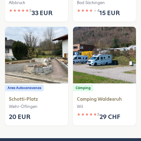
Albbruck
Bad Säckingen
★
★
★
★
★
5
★
★
★
★
★
4
33 EUR
15 EUR
Area Autocaravanas
Cámping
Schotti-Platz
Camping Waldesruh
Wehr-Öflingen
Wil
★
★
★
★
★
5
20 EUR
29 CHF