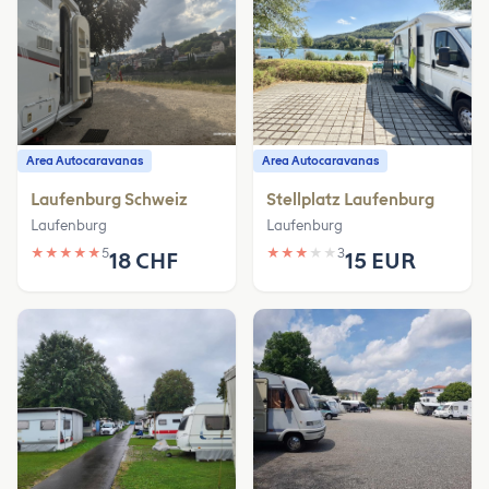
Area Autocaravanas
Area Autocaravanas
Laufenburg Schweiz
Stellplatz Laufenburg
Laufenburg
Laufenburg
★
★
★
★
★
5
★
★
★
★
★
3
18 CHF
15 EUR