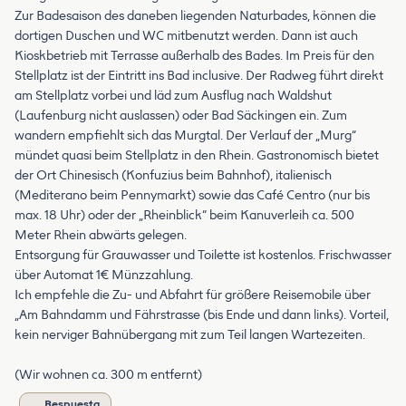
Zur Badesaison des daneben liegenden Naturbades, können die
dortigen Duschen und WC mitbenutzt werden. Dann ist auch
Kioskbetrieb mit Terrasse außerhalb des Bades. Im Preis für den
Stellplatz ist der Eintritt ins Bad inclusive. Der Radweg führt direkt
am Stellplatz vorbei und läd zum Ausflug nach Waldshut
(Laufenburg nicht auslassen) oder Bad Säckingen ein. Zum
wandern empfiehlt sich das Murgtal. Der Verlauf der „Murg“
mündet quasi beim Stellplatz in den Rhein. Gastronomisch bietet
der Ort Chinesisch (Konfuzius beim Bahnhof), italienisch
(Mediterano beim Pennymarkt) sowie das Café Centro (nur bis
max. 18 Uhr) oder der „Rheinblick“ beim Kanuverleih ca. 500
Meter Rhein abwärts gelegen.
Entsorgung für Grauwasser und Toilette ist kostenlos. Frischwasser
über Automat 1€ Münzzahlung.
Ich empfehle die Zu- und Abfahrt für größere Reisemobile über
„Am Bahndamm und Fährstrasse (bis Ende und dann links). Vorteil,
kein nerviger Bahnübergang mit zum Teil langen Wartezeiten.
(Wir wohnen ca. 300 m entfernt)
Respuesta