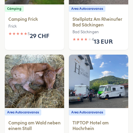
Cámping
Area Autocaravanas
Camping Frick
Stellplatz Am Rheinufer
Bad Säckingen
Frick
Bad Säckingen
★
★
★
★
★
5
29 CHF
★
★
★
★
★
4
13 EUR
Area Autocaravanas
Area Autocaravanas
Camping am Wald neben
TIPTOP Hotel am
einem Stall
Hochrhein