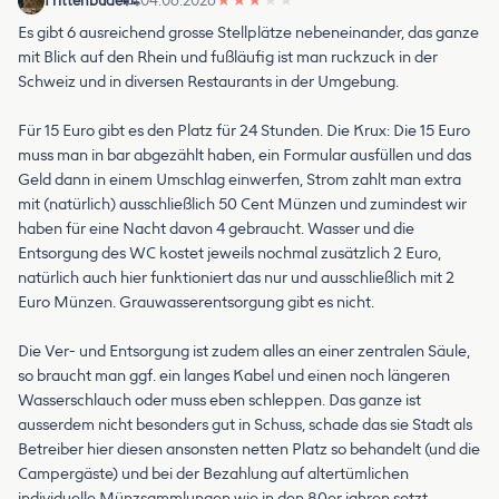
Frittenbude
04.06.2026
★
★
★
★
★
Es gibt 6 ausreichend grosse Stellplätze nebeneinander, das ganze
mit Blick auf den Rhein und fußläufig ist man ruckzuck in der
Schweiz und in diversen Restaurants in der Umgebung.
Für 15 Euro gibt es den Platz für 24 Stunden. Die Krux: Die 15 Euro
muss man in bar abgezählt haben, ein Formular ausfüllen und das
Geld dann in einem Umschlag einwerfen, Strom zahlt man extra
mit (natürlich) ausschließlich 50 Cent Münzen und zumindest wir
haben für eine Nacht davon 4 gebraucht. Wasser und die
Entsorgung des WC kostet jeweils nochmal zusätzlich 2 Euro,
natürlich auch hier funktioniert das nur und ausschließlich mit 2
Euro Münzen. Grauwasserentsorgung gibt es nicht.
Die Ver- und Entsorgung ist zudem alles an einer zentralen Säule,
so braucht man ggf. ein langes Kabel und einen noch längeren
Wasserschlauch oder muss eben schleppen. Das ganze ist
ausserdem nicht besonders gut in Schuss, schade das sie Stadt als
Betreiber hier diesen ansonsten netten Platz so behandelt (und die
Campergäste) und bei der Bezahlung auf altertümlichen
individuelle Münzsammlungen wie in den 80er jahren setzt.