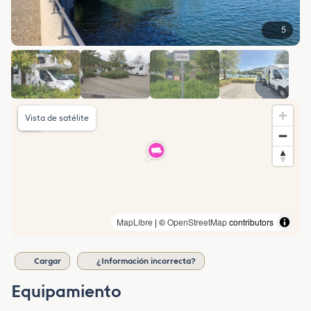
5
Vista de satélite
MapLibre
| ©
OpenStreetMap
contributors
Cargar
¿Información incorrecta?
Equipamiento