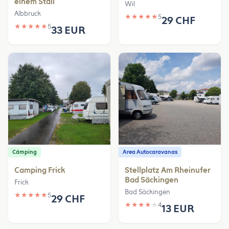
einem Stall
Wil
Albbruck
★
★
★
★
★
5
29 CHF
★
★
★
★
★
5
33 EUR
Cámping
Area Autocaravanas
Camping Frick
Stellplatz Am Rheinufer
Bad Säckingen
Frick
Bad Säckingen
★
★
★
★
★
5
29 CHF
★
★
★
★
★
4
13 EUR