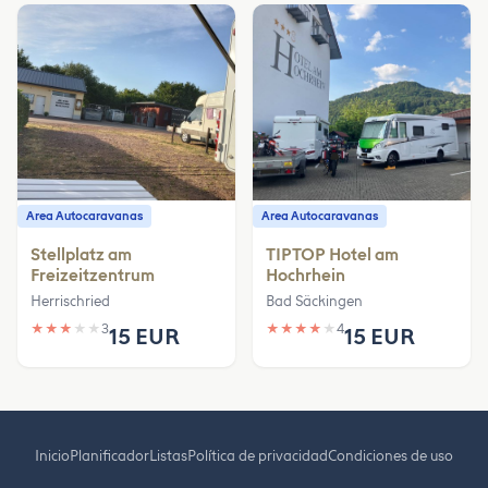
Area Autocaravanas
Area Autocaravanas
Stellplatz am
TIPTOP Hotel am
Freizeitzentrum
Hochrhein
Herrischried
Bad Säckingen
★
★
★
★
★
3
★
★
★
★
★
4
15 EUR
15 EUR
Inicio
Planificador
Listas
Política de privacidad
Condiciones de uso