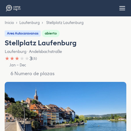
Inicio
›
Laufenburg
›
Stellplatz Laufenburg
abierto
Area Autocaravanas
Stellplatz Laufenburg
Laufenburg · Andelsbachstraße
★
★
★
★
★
3
(6)
Jan – Dec
6 Numero de plazas