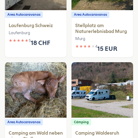
Area Autocaravanas
Area Autocaravanas
Laufenburg Schweiz
Stellplatz am
Naturerlebnisbad Murg
Laufenburg
Murg
★
★
★
★
★
5
18 CHF
★
★
★
★
★
4
15 EUR
Area Autocaravanas
Cámping
Camping am Wald neben
Camping Waldesruh