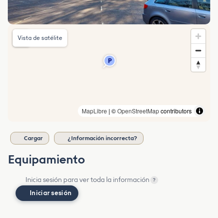
Vista de satélite
MapLibre
| ©
OpenStreetMap
contributors
Cargar
¿Información incorrecta?
Equipamiento
Inicia sesión para ver toda la información
?
Iniciar sesión