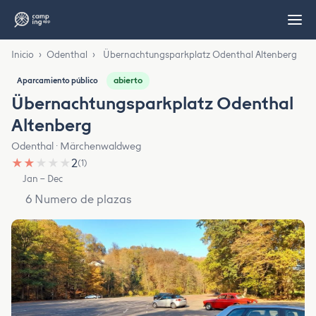
Inicio
›
Odenthal
›
Übernachtungsparkplatz Odenthal Altenberg
abierto
Aparcamiento público
Übernachtungsparkplatz Odenthal
Altenberg
Odenthal · Märchenwaldweg
★
★
★
★
★
2
(1)
Jan – Dec
6 Numero de plazas