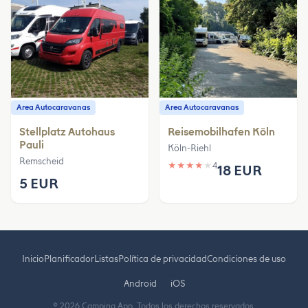
Area Autocaravanas
Area Autocaravanas
Stellplatz Autohaus
Reisemobilhafen Köln
Pauli
Köln-Riehl
Remscheid
★
★
★
★
★
4
18 EUR
5 EUR
Inicio
Planificador
Listas
Política de privacidad
Condiciones de uso
Android
iOS
© 2026 Camping App. Todos los derechos reservados.