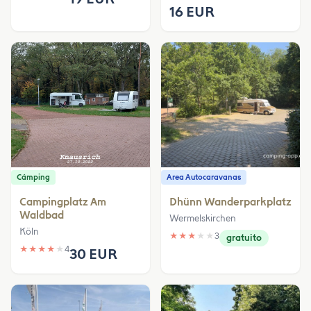
16 EUR
Cámping
Area Autocaravanas
Campingplatz Am
Dhünn Wanderparkplatz
Waldbad
Wermelskirchen
Köln
★
★
★
★
★
3
gratuito
★
★
★
★
★
4
30 EUR