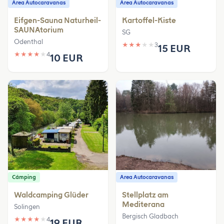
Area Autocaravanas
Area Autocaravanas
Eifgen-Sauna Naturheil-
Kartoffel-Kiste
SAUNAtorium
SG
Odenthal
★
★
★
★
★
3
15 EUR
★
★
★
★
★
4
10 EUR
Cámping
Area Autocaravanas
Waldcamping Glüder
Stellplatz am
Mediterana
Solingen
Bergisch Gladbach
★
★
★
★
★
4
19 EUR