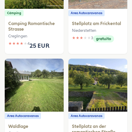
Cámping
Area Autocaravanas
Camping Romantische
Stellplatz am Frickental
Strasse
Niederstetten
Creglingen
★
★
★
★
★
3
gratuito
★
★
★
★
★
4
25 EUR
Area Autocaravanas
Area Autocaravanas
Waldlage
Stellplatz an der