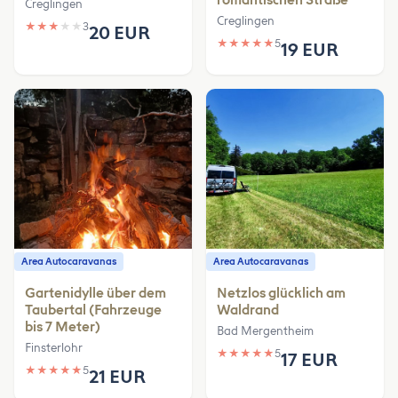
romantischen Straße
Creglingen
Creglingen
★
★
★
★
★
3
20 EUR
★
★
★
★
★
5
19 EUR
Area Autocaravanas
Area Autocaravanas
Gartenidylle über dem
Netzlos glücklich am
Taubertal (Fahrzeuge
Waldrand
bis 7 Meter)
Bad Mergentheim
Finsterlohr
★
★
★
★
★
5
17 EUR
★
★
★
★
★
5
21 EUR