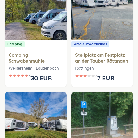
Cámping
Area Autocaravanas
Camping
Stellplatz am Festplatz
Schwabenmühle
an der Tauber Röttingen
Weikersheim - Laudenbach
Röttingen
★
★
★
★
★
5
★
★
★
★
★
3
30 EUR
7 EUR