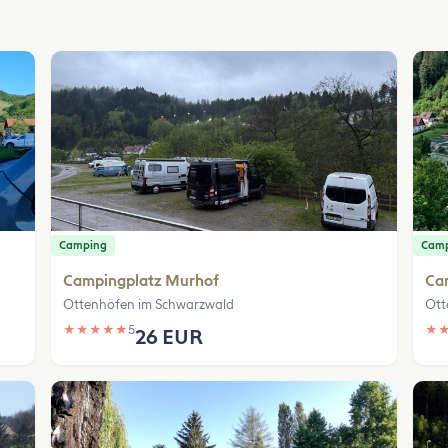
Camping
Cam
Campingplatz Murhof
Ca
Ottenhöfen im Schwarzwald
Ott
★
★
★
★
★
5
★
26 EUR