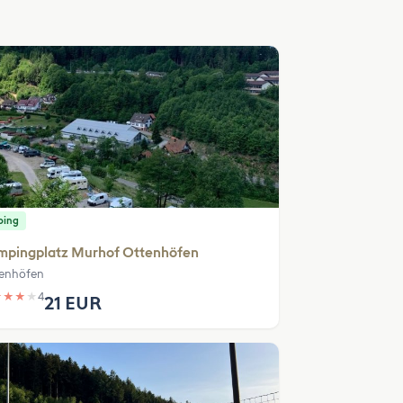
ping
mpingplatz Murhof Ottenhöfen
enhöfen
★
★
★
★
4
21 EUR