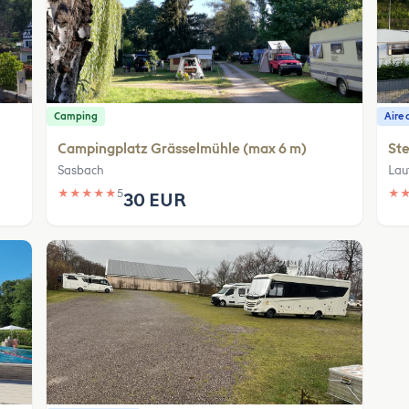
Camping
Aire 
Campingplatz Grässelmühle (max 6 m)
Ste
Sasbach
Lau
★
★
★
★
★
5
★
30 EUR