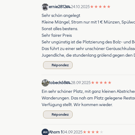
ernie2812
24.10.2025
★
★
★
★
★
Sehr schön angelegt
Kleine Mängel, Strom nur mit 1 € Münzen, Spülwa
Sonst alles bestens.
Sehr fairer Preis
Sehr ungünstig ist die Platzierung des Bolz- und B
Das führt zu einer sehr unschöner Geräuschkulis
Jugendliche, die stundenlang grölend gegen den D
Répondez
tobeck68
28.09.2025
★
★
★
★
★
Ein sehr schöner Platz, mit ganz kleinen Abstrich
Wanderungen. Das nah am Platz gelegene Restaura
Verfügung stellt. Wir kommen wieder.
Répondez
Ahorn 1
04.09.2025
★
★
★
★
★
AH