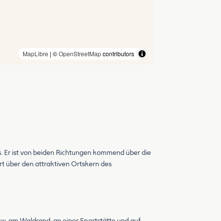
MapLibre
| ©
OpenStreetMap
contributors
es. Er ist von beiden Richtungen kommend über die
t über den attraktiven Ortskern des
zw. am Waldrand, an einer Sportstätte und auf