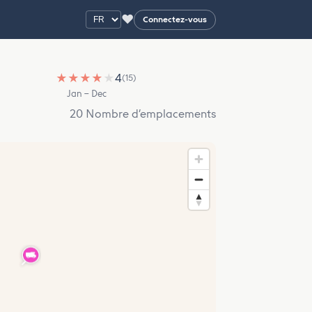
♥
Connectez-vous
★
★
★
★
★
4
(15)
Jan – Dec
20 Nombre d’emplacements