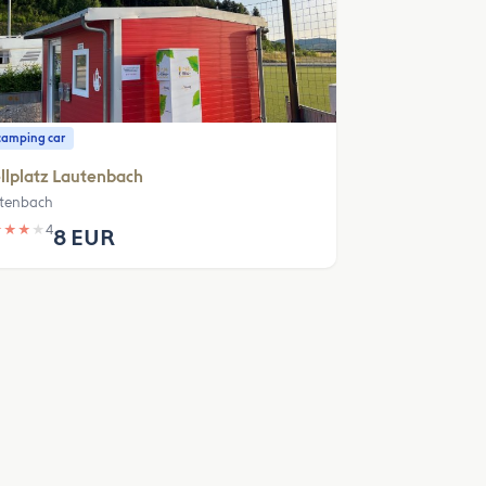
camping car
llplatz Lautenbach
tenbach
★
★
★
★
4
8 EUR