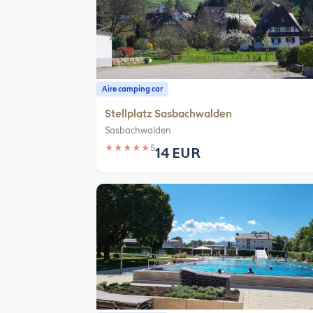
Aire camping car
Stellplatz Sasbachwalden
Sasbachwalden
★
★
★
★
★
5
14 EUR