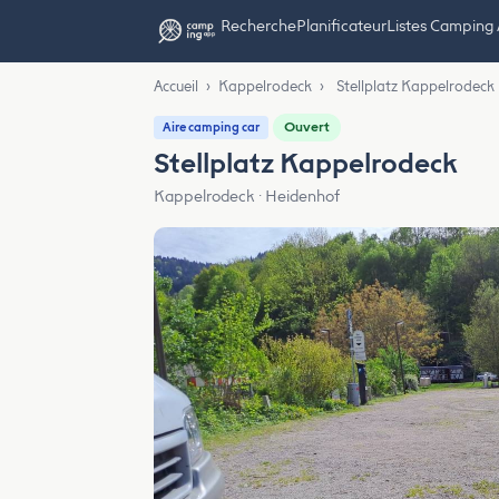
Recherche
Planificateur
Listes Camping
Accueil
›
Kappelrodeck
›
Stellplatz Kappelrodeck
Ouvert
Aire camping car
Stellplatz Kappelrodeck
Kappelrodeck · Heidenhof