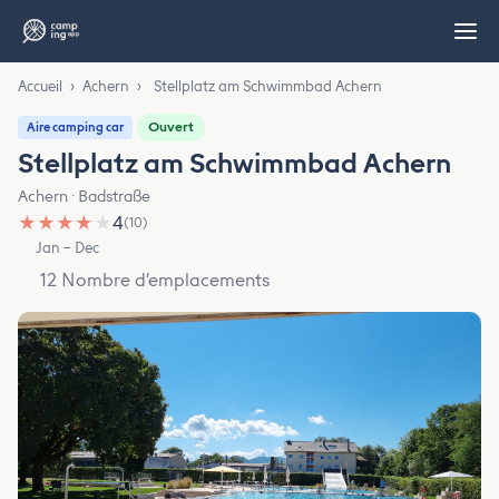
Accueil
›
Achern
›
Stellplatz am Schwimmbad Achern
Ouvert
Aire camping car
Stellplatz am Schwimmbad Achern
Achern · Badstraße
★
★
★
★
★
4
(10)
Jan – Dec
12 Nombre d’emplacements