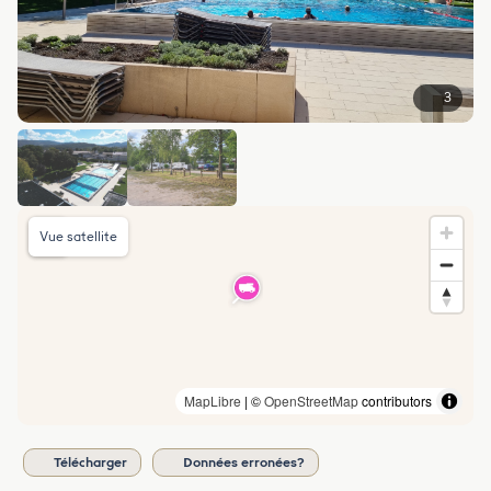
3
Vue satellite
MapLibre
| ©
OpenStreetMap
contributors
Télécharger
Données erronées?