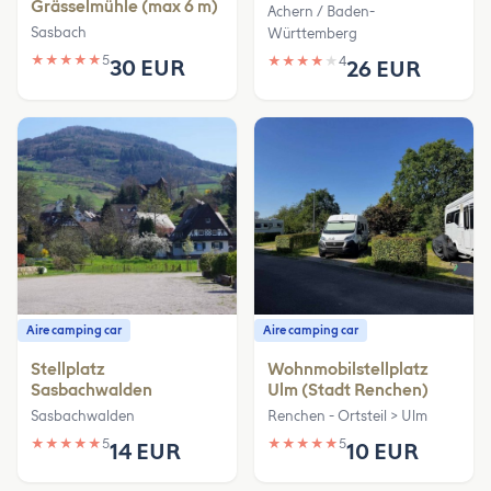
Grässelmühle (max 6 m)
Achern / Baden-
Sasbach
Württemberg
★
★
★
★
★
5
★
★
★
★
★
4
30 EUR
26 EUR
Aire camping car
Aire camping car
Stellplatz
Wohnmobilstellplatz
Sasbachwalden
Ulm (Stadt Renchen)
Sasbachwalden
Renchen - Ortsteil > Ulm
★
★
★
★
★
5
★
★
★
★
★
5
14 EUR
10 EUR