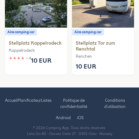
Aire camping car
Aire camping car
Stellplatz Kappelrodeck
Stellplatz Tor zum
Renchtal
Kappelrodeck
Renchen
★
★
★
★
★
4
10 EUR
10 EUR
Accueil
Planificateur
Listes
Politique de
Conditions
confidentialité
d'utilisation
Android
iOS
© 2026 Camping App. Tous droits réservés.
Lets Go AS · Oscars Gate 27 · 0352 Oslo · Norway