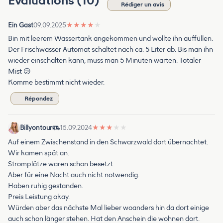
Évaluations (10)
Rédiger un avis
Ein Gast
09.09.2025
★
★
★
★
★
Bin mit leerem Wassertank angekommen und wollte ihn auffüllen.
Der Frischwasser Automat schaltet nach ca. 5 Liter ab. Bis man ihn
wieder einschalten kann, muss man 5 Minuten warten. Totaler
Mist 😕
Komme bestimmt nicht wieder.
Répondez
Billyontour
15.09.2024
★
★
★
★
★
Auf einem Zwischenstand in den Schwarzwald dort übernachtet.
Wir kamen spät an.
Stromplätze waren schon besetzt.
Aber für eine Nacht auch nicht notwendig.
Haben ruhig gestanden.
Preis Leistung okay.
Würden aber das nächste Mal lieber woanders hin da dort einige
auch schon länger stehen. Hat den Anschein die wohnen dort.