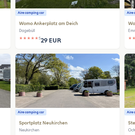
Aire camping car
Aire 
Womo Ankerplatz am Deich
Woh
Dagebüll
Emm
★
★
★
★
★
5
★
29 EUR
Aire camping car
Aire 
Sportplatz Neukirchen
Ste
Neukirchen
Ock