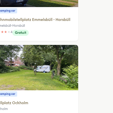
camping car
nmobilstellplatz Emmelsbüll - Horsbüll
elsbüll-Horsbüll
★
★
★
★
4
Gratuit
camping car
llplatz Ockholm
holm