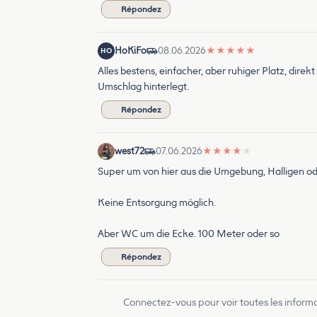
Répondez
HoKiFo
08.06.2026
★
★
★
★
★
HO
Alles bestens, einfacher, aber ruhiger Platz, dir
Umschlag hinterlegt.
Répondez
west72
07.06.2026
★
★
★
★
★
Super um von hier aus die Umgebung, Halligen od
Keine Entsorgung möglich.
Aber WC um die Ecke. 100 Meter oder so
Répondez
Connectez-vous pour voir toutes les inform