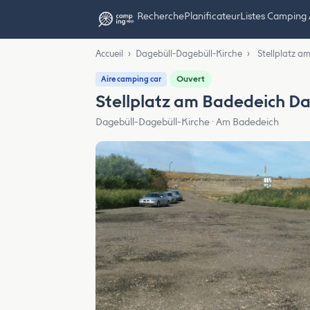
Recherche
Planificateur
Listes Camping
Accueil
›
Dagebüll-Dagebüll-Kirche
›
Stellplatz a
Ouvert
Aire camping car
Stellplatz am Badedeich Da
Dagebüll-Dagebüll-Kirche · Am Badedeich