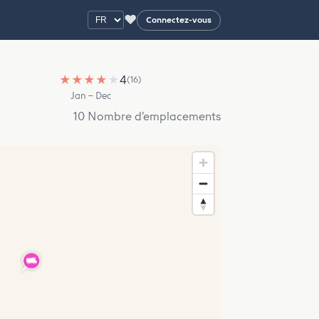
♥
Connectez-vous
★
★
★
★
★
4
(16)
Jan – Dec
10 Nombre d’emplacements