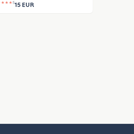
★
★
★
★
5
15 EUR