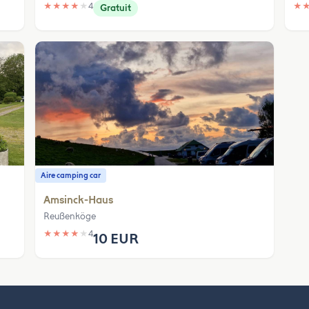
★
★
★
★
★
4
★
Gratuit
Aire camping car
Amsinck-Haus
Reußenköge
★
★
★
★
★
4
10 EUR