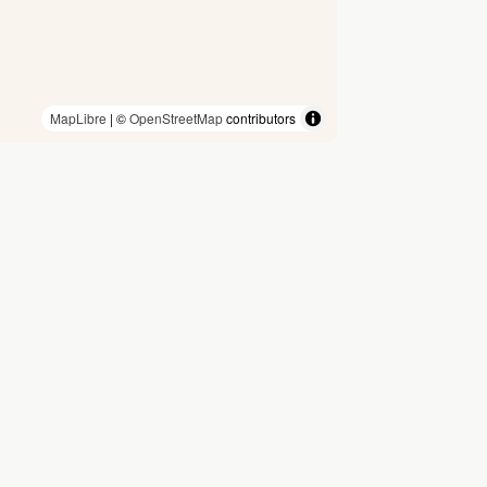
MapLibre
| ©
OpenStreetMap
contributors