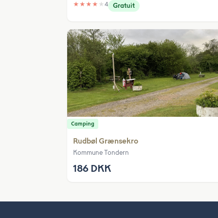
★
★
★
★
★
4
Gratuit
Camping
Rudbøl Grænsekro
Kommune Tondern
186 DKK