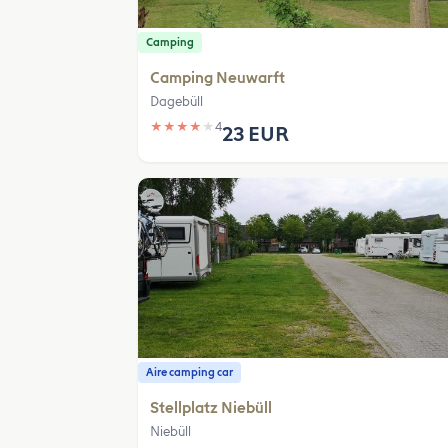
Camping
Camping Neuwarft
Dagebüll
★
★
★
★
★
4
23 EUR
Aire camping car
Stellplatz Niebüll
Niebüll