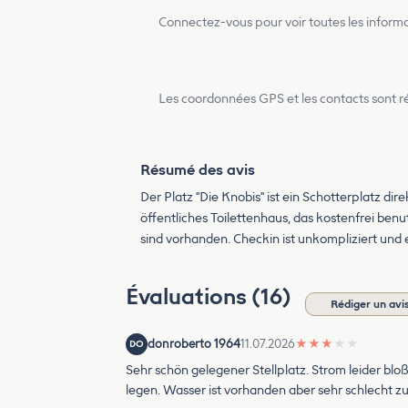
Connectez-vous pour voir toutes les inform
Les coordonnées GPS et les contacts sont rés
Résumé des avis
Der Platz "Die Knobis" ist ein Schotterplatz di
öffentliches Toilettenhaus, das kostenfrei ben
sind vorhanden. Checkin ist unkompliziert und e
Évaluations (16)
Rédiger un avi
donroberto 1964
11.07.2026
★
★
★
★
★
DO
Sehr schön gelegener Stellplatz. Strom leider b
legen. Wasser ist vorhanden aber sehr schlecht zu