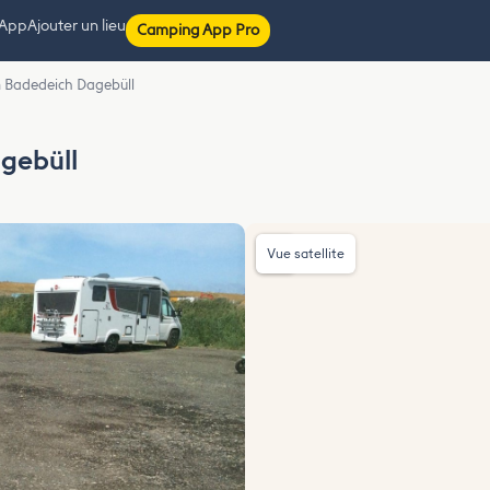
 App
Ajouter un lieu
Camping App Pro
m Badedeich Dagebüll
gebüll
Vue satellite