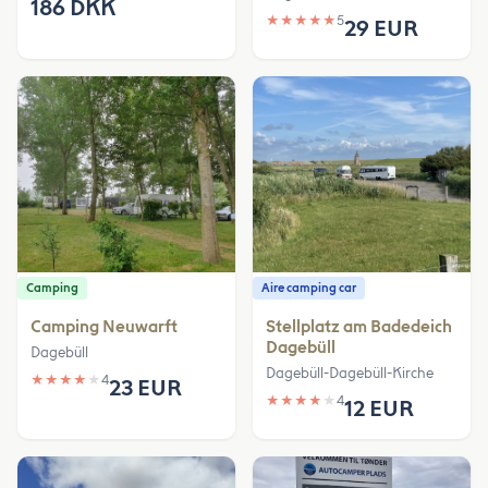
186 DKK
★
★
★
★
★
5
29 EUR
Camping
Aire camping car
Camping Neuwarft
Stellplatz am Badedeich
Dagebüll
Dagebüll
Dagebüll-Dagebüll-Kirche
★
★
★
★
★
4
23 EUR
★
★
★
★
★
4
12 EUR