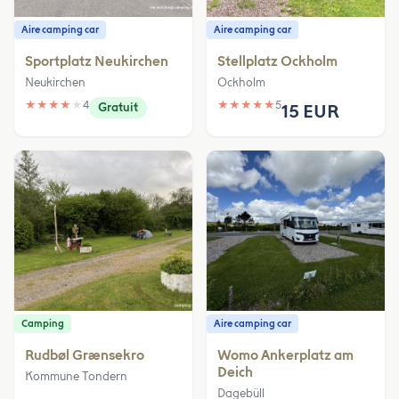
Aire camping car
Aire camping car
Sportplatz Neukirchen
Stellplatz Ockholm
Neukirchen
Ockholm
★
★
★
★
★
4
★
★
★
★
★
5
Gratuit
15 EUR
Camping
Aire camping car
Rudbøl Grænsekro
Womo Ankerplatz am
Deich
Kommune Tondern
Dagebüll