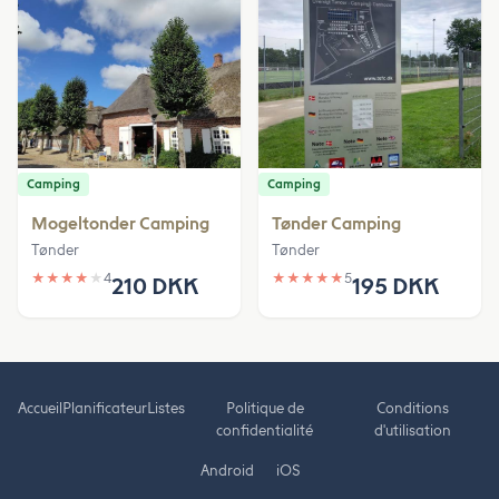
Camping
Camping
Mogeltonder Camping
Tønder Camping
Tønder
Tønder
★
★
★
★
★
4
★
★
★
★
★
5
210 DKK
195 DKK
Accueil
Planificateur
Listes
Politique de
Conditions
confidentialité
d'utilisation
Android
iOS