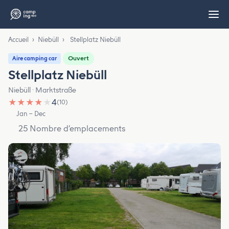
Accueil
›
Niebüll
›
Stellplatz Niebüll
Ouvert
Aire camping car
Stellplatz Niebüll
Niebüll · Marktstraße
★
★
★
★
★
4
(10)
Jan – Dec
25 Nombre d’emplacements