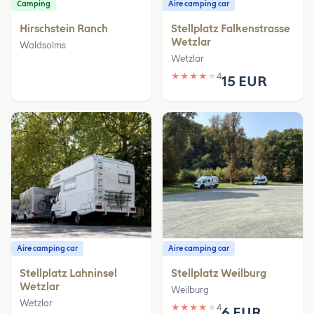
Camping
Aire camping car
Hirschstein Ranch
Stellplatz Falkenstrasse
Wetzlar
Waldsolms
Wetzlar
★
★
★
★
★
4
15 EUR
Aire camping car
Aire camping car
Stellplatz Lahninsel
Stellplatz Weilburg
Wetzlar
Weilburg
Wetzlar
★
★
★
★
★
4
6 EUR