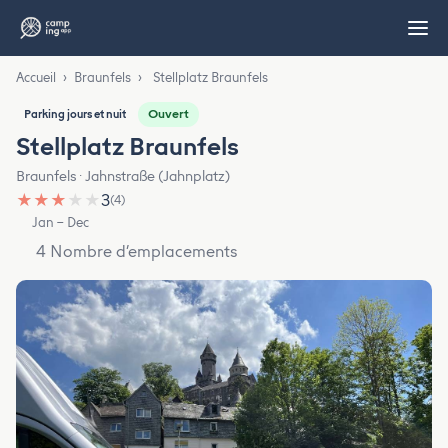
Accueil
›
Braunfels
›
Stellplatz Braunfels
Ouvert
Parking jours et nuit
Stellplatz Braunfels
Braunfels · Jahnstraße (Jahnplatz)
★
★
★
★
★
3
(4)
Jan – Dec
4 Nombre d’emplacements