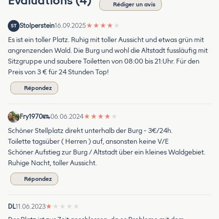
Évaluations (4)
Rédiger un avis
Stolperstein
16.09.2025
★
★
★
★
★
ST
Es ist ein toller Platz. Ruhig mit toller Aussicht und etwas grün mit
angrenzenden Wald. Die Burg und wohl die Altstadt fussläufig mit
Sitzgruppe und saubere Toiletten von 08:00 bis 21:Uhr. Für den
Preis von 3 € für 24 Stunden Top!
Répondez
Fry1970
06.06.2024
★
★
★
★
★
Schöner Stellplatz direkt unterhalb der Burg - 3€/24h.
Toilette tagsüber ( Herren ) auf, ansonsten keine V/E
Schöner Aufstieg zur Burg / Altstadt über ein kleines Waldgebiet.
Ruhige Nacht, toller Aussicht.
Répondez
DL
11.06.2023
★
★
★
★
★