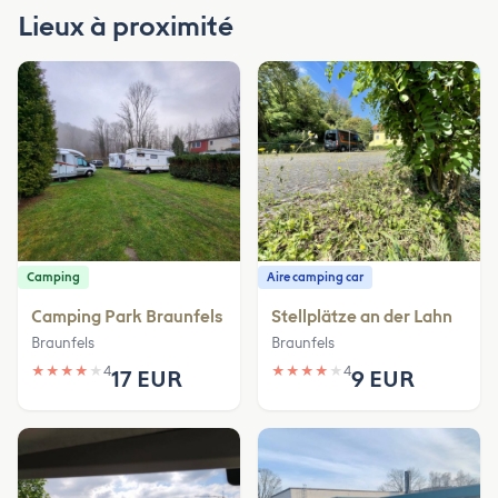
Lieux à proximité
Camping
Aire camping car
Camping Park Braunfels
Stellplätze an der Lahn
Braunfels
Braunfels
★
★
★
★
★
4
★
★
★
★
★
4
17 EUR
9 EUR