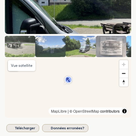
9
Vue satellite
MapLibre
| ©
OpenStreetMap
contributors
Télécharger
Données erronées?