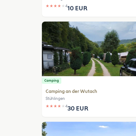
★
★
★
★
★
4
10 EUR
Camping
Camping an der Wutach
Stühlingen
★
★
★
★
★
4
30 EUR