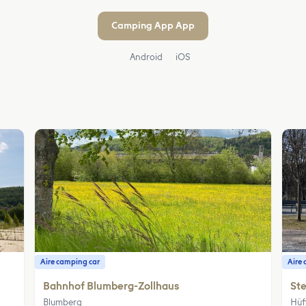
Camping App App
Android
iOS
Aire camping car
Aire 
Bahnhof Blumberg-Zollhaus
Ste
Blumberg
Hüf