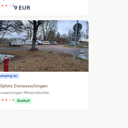
★
★
★
★
4
9 EUR
camping car
llplatz Donaueschingen
aueschingen-Allmendshofen
★
★
★
★
4
Gratuit