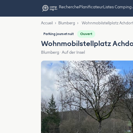
Recherche
Planificateur
Listes Camping
Accueil
›
Blumberg
›
Wohnmobilstellplatz Achdorf
Ouvert
Parking jours et nuit
Wohnmobilstellplatz Achdo
Blumberg · Auf der Insel