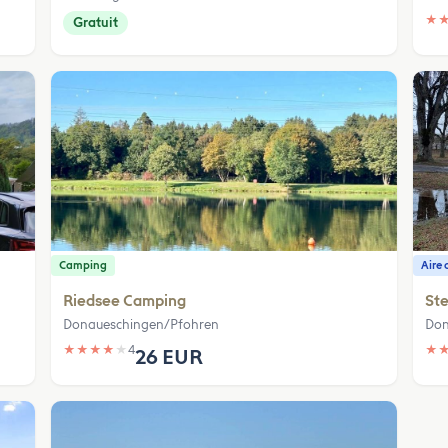
★
Gratuit
Camping
Aire 
Riedsee Camping
Ste
Donaueschingen/Pfohren
Don
★
★
★
★
★
4
★
26 EUR