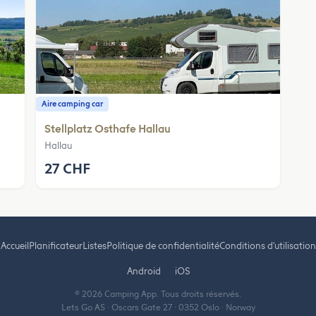
Aire camping car
Stellplatz Osthafe Hallau
Hallau
27 CHF
Accueil
Planificateur
Listes
Politique de confidentialité
Conditions d'utilisation
Android
iOS
© 2026 Camping App. Tous droits réservés.
Lets Go AS · Oscars Gate 27 · 0352 Oslo · Norway