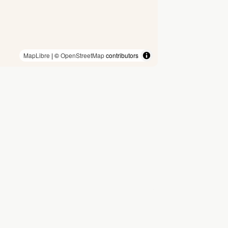
MapLibre
| ©
OpenStreetMap
contributors