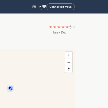
♥
Connectez-vous
★
★
★
★
★
5
(1)
Jan – Dec