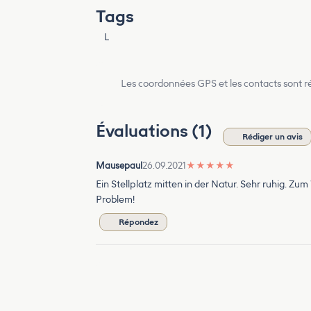
Tags
L
Les coordonnées GPS et les contacts sont rés
Évaluations (1)
Rédiger un avis
Mausepaul
26.09.2021
★
★
★
★
★
Ein Stellplatz mitten in der Natur. Sehr ruhig. Z
Problem!
Répondez