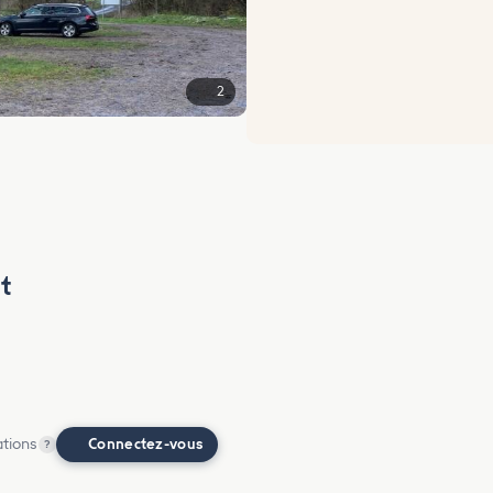
2
t
ations
Connectez-vous
?