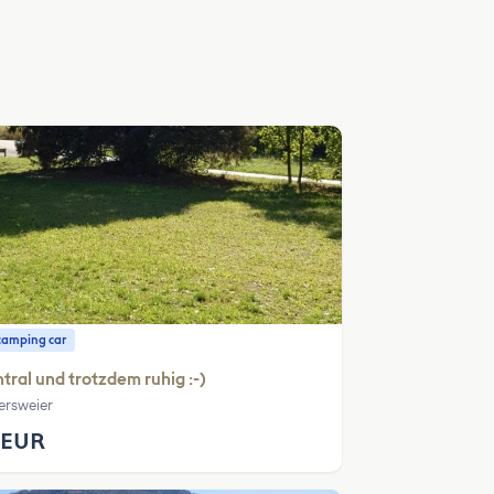
camping car
tral und trotzdem ruhig :-)
ersweier
 EUR