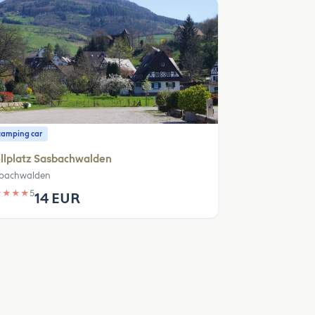
camping car
llplatz Sasbachwalden
bachwalden
★
★
★
★
5
14 EUR