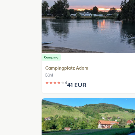
Camping
Campingplatz Adam
Bühl
★
★
★
★
★
4
41 EUR