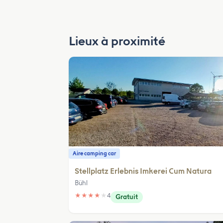
Lieux à proximité
Aire camping car
Stellplatz Erlebnis Imkerei Cum Natura
Bühl
★
★
★
★
★
4
Gratuit