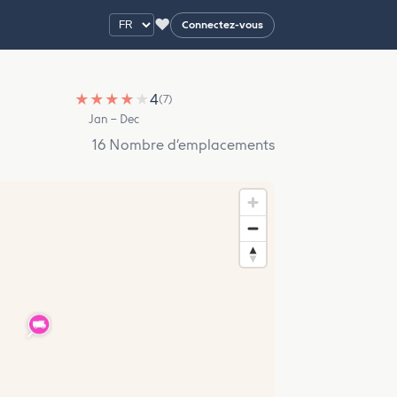
♥
Connectez-vous
★
★
★
★
★
4
(7)
Jan – Dec
16 Nombre d’emplacements