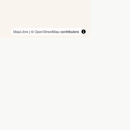
MapLibre
| ©
OpenStreetMap
contributors