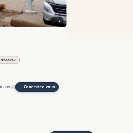
2
erronées?
ations
Connectez-vous
?