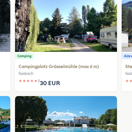
Camping
Aire 
Campingplatz Grässelmühle (max 6 m)
Ste
Sasbach
Sas
★
★
★
★
★
5
★
30 EUR