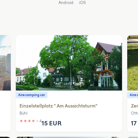
Android
iOS
Aire camping car
Aire 
Einzelstellplatz " Am Aussichtsturm"
Zen
Bühl
Ott
★
★
★
★
★
4
15 EUR
17