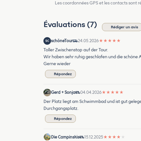
Les coordonnées GPS et les contacts sont rés
Évaluations (7)
Rédiger un avis
schöneTour
24.05.2026
★
★
★
★
★
SC
Toller Zwischenstop auf der Tour.
Wir haben sehr ruhig geschlafen und die schöne Alt
Gerne wieder
Répondez
Gerd + Sonja
04.04.2026
★
★
★
★
★
Der Platz liegt am Schwimmbad und ist gut gelege
Durchgangsplatz.
Répondez
Die Campinskis
15.12.2025
★
★
★
★
★