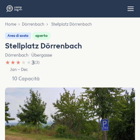
Home
›
Dörrenbach
›
Stellplatz Dörrenbach
aperto
Area di sosta
Stellplatz Dörrenbach
Dörrenbach · Übergasse
★
★
★
★
★
3
(3)
Jan – Dec
10 Capacità