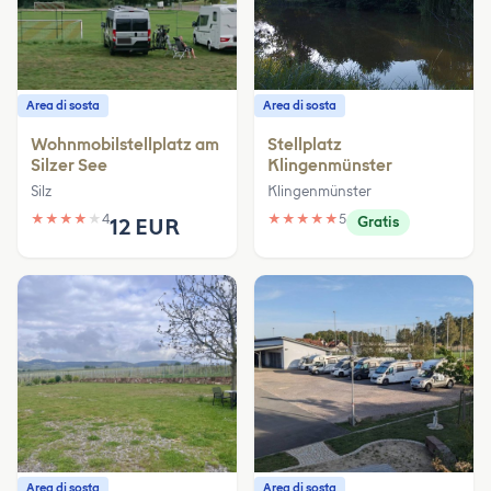
Area di sosta
Area di sosta
Wohnmobilstellplatz am
Stellplatz
Silzer See
Klingenmünster
Silz
Klingenmünster
★
★
★
★
★
4
★
★
★
★
★
5
12 EUR
Gratis
Area di sosta
Area di sosta