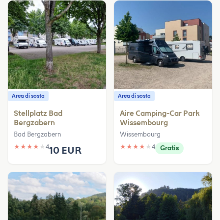
Area di sosta
Area di sosta
Stellplatz Bad
Aire Camping-Car Park
Bergzabern
Wissembourg
Bad Bergzabern
Wissembourg
★
★
★
★
★
4
★
★
★
★
★
4
10 EUR
Gratis