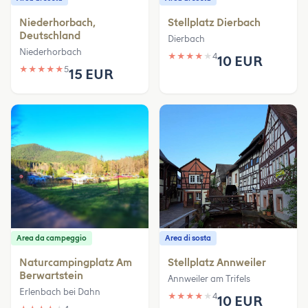
Niederhorbach,
Stellplatz Dierbach
Deutschland
Dierbach
Niederhorbach
★
★
★
★
★
4
10 EUR
★
★
★
★
★
5
15 EUR
Area da campeggio
Area di sosta
Naturcampingplatz Am
Stellplatz Annweiler
Berwartstein
Annweiler am Trifels
Erlenbach bei Dahn
★
★
★
★
★
4
10 EUR