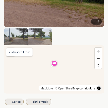
3
Vista satellitare
MapLibre
| ©
OpenStreetMap
contributors
Carica
dati errati?