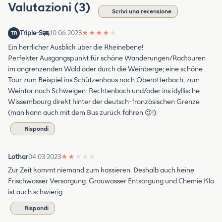
Valutazioni (3)
Scrivi una recensione
Triple-S
10.06.2023
★
★
★
★
★
TR
Ein herrlicher Ausblick über die Rheinebene!
Perfekter Ausgangspunkt für schöne Wanderungen/Radtouren
im angrenzenden Wald oder durch die Weinberge; eine schöne
Tour zum Beispiel ins Schützenhaus nach Oberotterbach, zum
Weintor nach Schweigen-Rechtenbach und/oder ins idyllische
Wissembourg direkt hinter der deutsch-französischen Grenze
(man kann auch mit dem Bus zurück fahren 😉!).
Rispondi
Lothar
04.03.2023
★
★
★
★
★
Zur Zeit kommt niemand zum kassieren. Deshalb auch keine
Frischwasser Versorgung. Grauwasser Entsorgung und Chemie Klo
ist auch schwierig.
Rispondi