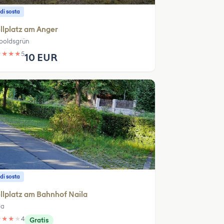
di sosta
llplatz am Anger
poldsgrün
★
★
★
★
5
10 EUR
di sosta
llplatz am Bahnhof Naila
la
★
★
★
★
4
Gratis