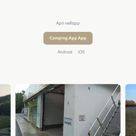
Apri nell'app
Camping App App
Android
iOS