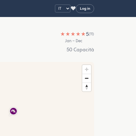
♥
Log in
★
★
★
★
★
5
(11)
Jan – Dec
50 Capacità