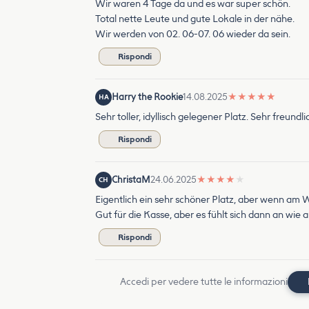
Wir waren 4 Tage da und es war super schön.
Total nette Leute und gute Lokale in der nähe.
Wir werden von 02. 06-07. 06 wieder da sein.
Rispondi
Harry the Rookie
14.08.2025
★
★
★
★
★
HA
Sehr toller, idyllisch gelegener Platz. Sehr freund
Rispondi
ChristaM
24.06.2025
★
★
★
★
★
CH
Eigentlich ein sehr schöner Platz, aber wenn am W
Gut für die Kasse, aber es fühlt sich dann an wie a
Rispondi
Accedi per vedere tutte le informazioni