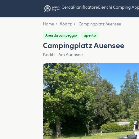
Cerca
Pianificatore
Elenchi Camping Ap
Home
›
Köditz
›
Campingplatz Auensee
aperto
Area da campeggio
Campingplatz Auensee
Köditz · Am Auensee