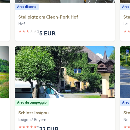
Area di sosta
Area 
Stellplatz am Clean-Park Hof
Ste
Hof
Leu
★
★
★
★
★
3
★
5 EUR
Area da campeggio
Area 
Schloss Issigau
Ste
Issigau / Bayern
Nai
★
★
★
★
★
5
★
32 EUR