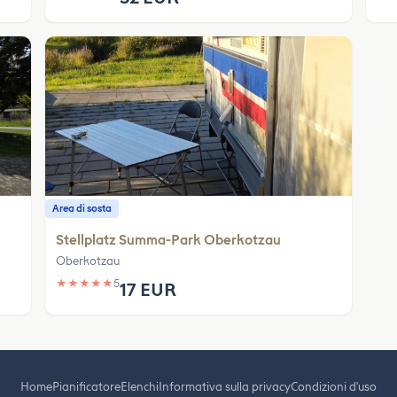
Area di sosta
Stellplatz Summa-Park Oberkotzau
Oberkotzau
★
★
★
★
★
5
17 EUR
Home
Pianificatore
Elenchi
Informativa sulla privacy
Condizioni d'uso