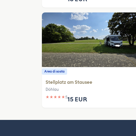
Area di sosta
Stellplatz am Stausee
Döhlau
★
★
★
★
★
5
15 EUR