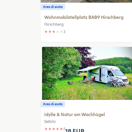
Area di sosta
Wohnmobilstellplatz BAB9 Hirschberg
Hirschberg
★
★
★
★
★
3
Area di sosta
Idylle & Natur am Wachhügel
Selbitz
★
★
★
★
★
5
18 EUR