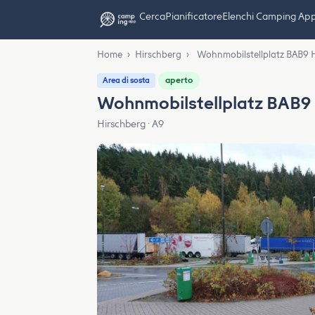
Cerca
Pianificatore
Elenchi Camping Ap
Home
›
Hirschberg
›
Wohnmobilstellplatz BAB9 
aperto
Area di sosta
Wohnmobilstellplatz BAB9 
Hirschberg · A9