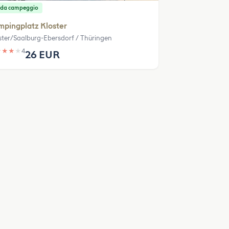
 da campeggio
pingplatz Kloster
ster/Saalburg-Ebersdorf / Thüringen
★
★
★
★
4
26 EUR