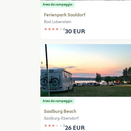
Area da campeggio
Ferienpark Saaldorf
Bad Lobenstein
★
★
★
★
★
4
30 EUR
Area da campeggio
Saalburg Beach
Saalburg-Ebersdorf
★
★
★
★
★
3
26 EUR