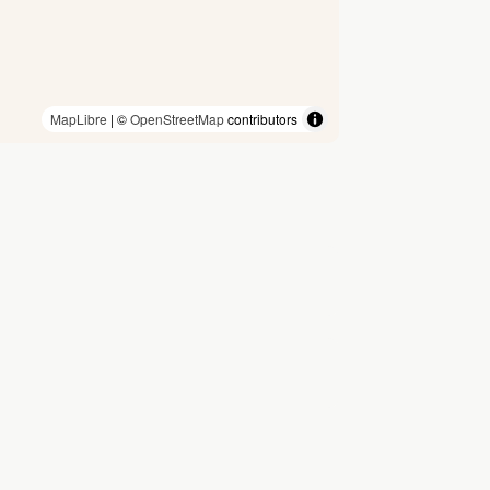
MapLibre
| ©
OpenStreetMap
contributors