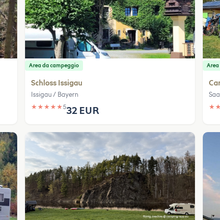
Area da campeggio
Area
Schloss Issigau
Ca
Issigau / Bayern
Saa
★
★
★
★
★
5
★
32 EUR