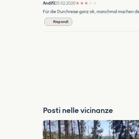
AndiKl
25.02.2020
★
★
★
★
★
Für die Durchreise ganz ok, manchmal machen di
Rispondi
Posti nelle vicinanze