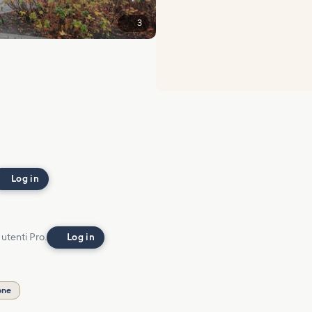
3
Log in
 utenti Pro.
Log in
one