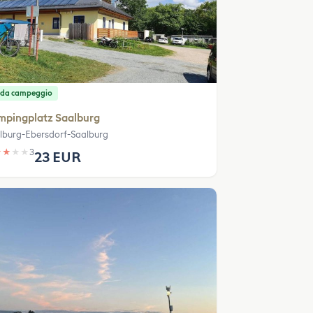
 da campeggio
mpingplatz Saalburg
lburg-Ebersdorf-Saalburg
★
★
★
★
3
23 EUR