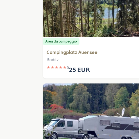
Area da campeggio
Campingplatz Auensee
Köditz
★
★
★
★
★
5
25 EUR