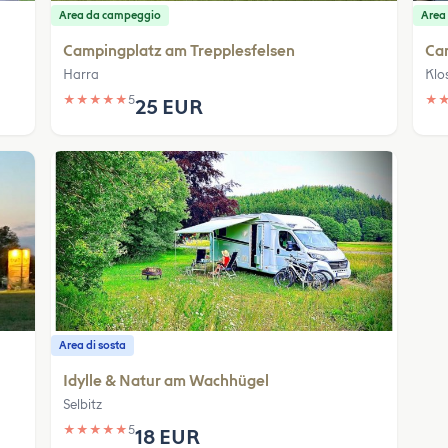
Area da campeggio
Area
Campingplatz am Trepplesfelsen
Cam
Harra
Klo
★
★
★
★
★
5
★
25 EUR
Area di sosta
Idylle & Natur am Wachhügel
Selbitz
★
★
★
★
★
5
18 EUR