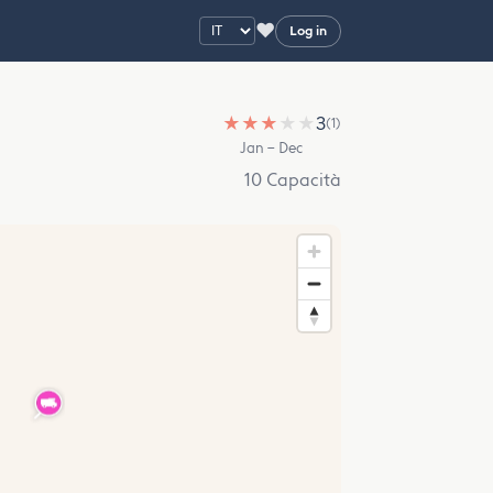
♥
Log in
★
★
★
★
★
3
(1)
Jan – Dec
10 Capacità