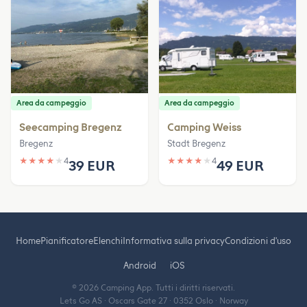
Area da campeggio
Area da campeggio
Seecamping Bregenz
Camping Weiss
Bregenz
Stadt Bregenz
★
★
★
★
★
4
★
★
★
★
★
4
39 EUR
49 EUR
Home
Pianificatore
Elenchi
Informativa sulla privacy
Condizioni d'uso
Android
iOS
© 2026 Camping App. Tutti i diritti riservati.
Lets Go AS · Oscars Gate 27 · 0352 Oslo · Norway