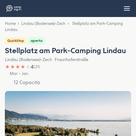
Home
›
Lindau (Bodensee)-Zech
›
Stellplatz am Park-Camping
Lindau
aperto
QuickStop
Stellplatz am Park-Camping Lindau
Lindau (Bodensee)-Zech · Fraunhoferstraße
★
★
★
★
★
4
(21)
Mar – Jan
12 Capacità