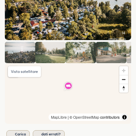
14
Vista satellitare
MapLibre
| ©
OpenStreetMap
contributors
Carica
dati errati?