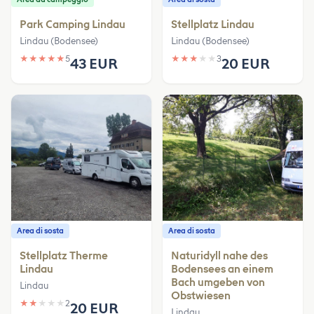
Park Camping Lindau
Stellplatz Lindau
Lindau (Bodensee)
Lindau (Bodensee)
★
★
★
★
★
5
★
★
★
★
★
3
43 EUR
20 EUR
Area di sosta
Area di sosta
Stellplatz Therme
Naturidyll nahe des
Lindau
Bodensees an einem
Bach umgeben von
Lindau
Obstwiesen
★
★
★
★
★
2
20 EUR
Lindau