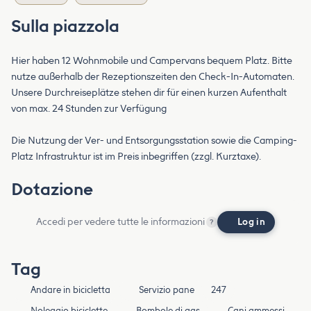
Sulla piazzola
Hier haben 12 Wohnmobile und Campervans bequem Platz. Bitte
nutze außerhalb der Rezeptionszeiten den Check-In-Automaten.
Unsere Durchreiseplätze stehen dir für einen kurzen Aufenthalt
von max. 24 Stunden zur Verfügung
Die Nutzung der Ver- und Entsorgungsstation sowie die Camping-
Platz Infrastruktur ist im Preis inbegriffen (zzgl. Kurztaxe).
Dotazione
Accedi per vedere tutte le informazioni
Log in
?
Tag
Andare in bicicletta
Servizio pane
247
Noleggio biciclette
Bombole di gas
Cani ammessi