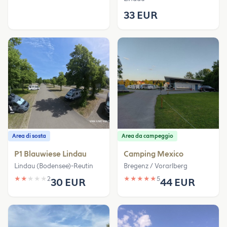
33 EUR
Area di sosta
Area da campeggio
P1 Blauwiese Lindau
Camping Mexico
Lindau (Bodensee)-Reutin
Bregenz / Vorarlberg
★
★
★
★
★
2
★
★
★
★
★
5
30 EUR
44 EUR