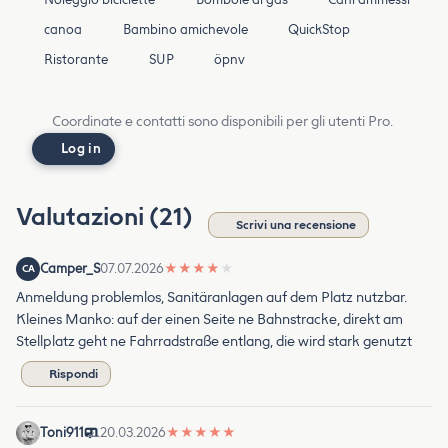
canoa
Bambino amichevole
QuickStop
Ristorante
SUP
öpnv
Coordinate e contatti sono disponibili per gli utenti Pro.
Log in
Valutazioni (21)
Scrivi una recensione
Camper_S
07.07.2026
★
★
★
★
★
CA
Anmeldung problemlos, Sanitäranlagen auf dem Platz nutzbar.
Kleines Manko: auf der einen Seite ne Bahnstracke, direkt am
Stellplatz geht ne Fahrradstraße entlang, die wird stark genutzt
Rispondi
Toni911
20.03.2026
★
★
★
★
★