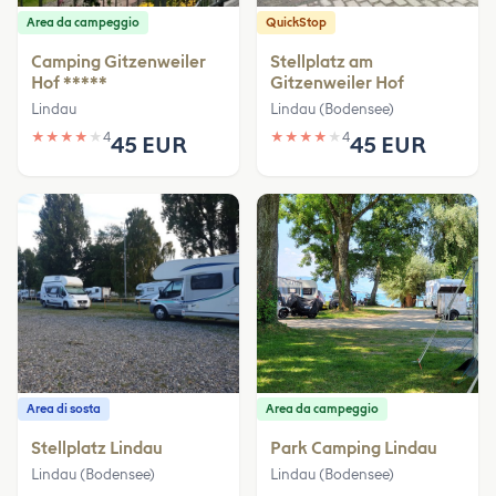
Area da campeggio
QuickStop
Camping Gitzenweiler
Stellplatz am
Hof *****
Gitzenweiler Hof
Lindau
Lindau (Bodensee)
★
★
★
★
★
4
★
★
★
★
★
4
45 EUR
45 EUR
Area di sosta
Area da campeggio
Stellplatz Lindau
Park Camping Lindau
Lindau (Bodensee)
Lindau (Bodensee)