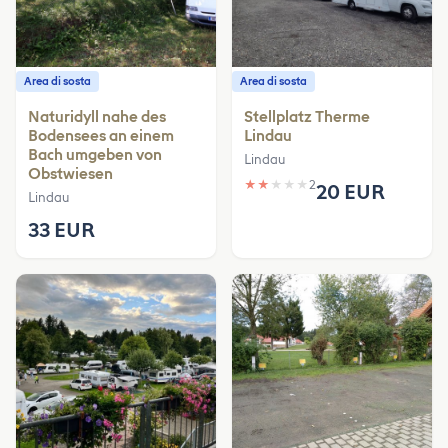
Area di sosta
Area di sosta
Naturidyll nahe des
Stellplatz Therme
Bodensees an einem
Lindau
Bach umgeben von
Lindau
Obstwiesen
★
★
★
★
★
2
20 EUR
Lindau
33 EUR