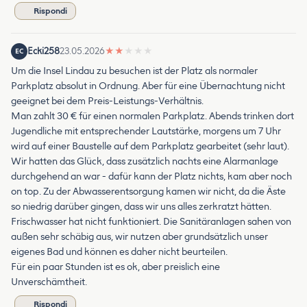
Rispondi
Ecki258
23.05.2026
★
★
★
★
★
EC
Um die Insel Lindau zu besuchen ist der Platz als normaler
Parkplatz absolut in Ordnung. Aber für eine Übernachtung nicht
geeignet bei dem Preis-Leistungs-Verhältnis.
Man zahlt 30 € für einen normalen Parkplatz. Abends trinken dort
Jugendliche mit entsprechender Lautstärke, morgens um 7 Uhr
wird auf einer Baustelle auf dem Parkplatz gearbeitet (sehr laut).
Wir hatten das Glück, dass zusätzlich nachts eine Alarmanlage
durchgehend an war - dafür kann der Platz nichts, kam aber noch
on top. Zu der Abwasserentsorgung kamen wir nicht, da die Äste
so niedrig darüber gingen, dass wir uns alles zerkratzt hätten.
Frischwasser hat nicht funktioniert. Die Sanitäranlagen sahen von
außen sehr schäbig aus, wir nutzen aber grundsätzlich unser
eigenes Bad und können es daher nicht beurteilen.
Für ein paar Stunden ist es ok, aber preislich eine
Unverschämtheit.
Rispondi