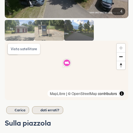
4
Vista satellitare
MapLibre
| ©
OpenStreetMap
contributors
Carica
dati errati?
Sulla piazzola