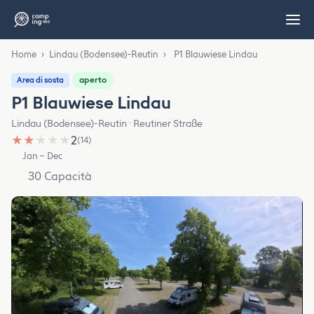
Home
›
Lindau (Bodensee)-Reutin
›
P1 Blauwiese Lindau
aperto
Area di sosta
P1 Blauwiese Lindau
Lindau (Bodensee)-Reutin · Reutiner Straße
★
★
★
★
★
2
(14)
Jan – Dec
30 Capacità