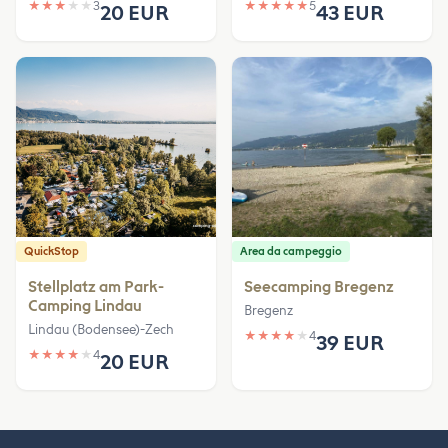
★
★
★
★
★
3
★
★
★
★
★
5
20 EUR
43 EUR
QuickStop
Area da campeggio
Stellplatz am Park-
Seecamping Bregenz
Camping Lindau
Bregenz
Lindau (Bodensee)-Zech
★
★
★
★
★
4
39 EUR
★
★
★
★
★
4
20 EUR