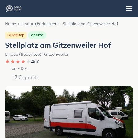
Home
›
Lindau (Bodensee)
›
Stellplatz am Gitzenweiler Hof
aperto
QuickStop
Stellplatz am Gitzenweiler Hof
Lindau (Bodensee) · Gitzenweiler
★
★
★
★
★
4
(6)
Jan – Dec
17 Capacità