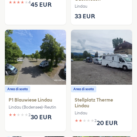
★
★
★
★
★
4
45 EUR
Lindau
33 EUR
Area di sosta
Area di sosta
P1 Blauwiese Lindau
Stellplatz Therme
Lindau
Lindau (Bodensee)-Reutin
Lindau
★
★
★
★
★
2
30 EUR
★
★
★
★
★
2
20 EUR