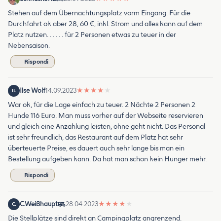
Stehen auf dem Übernachtungsplatz vorm Eingang. Für die
Durchfahrt ok aber 28, 60 €, inkl. Strom und alles kann auf dem
Platz nutzen. . . . . . für 2 Personen etwas zu teuer in der
Nebensaison.
Rispondi
Ilse Wolf
14.09.2023
★
★
★
★
★
IL
War ok, für die Lage einfach zu teuer. 2 Nächte 2 Personen 2
Hunde 116 Euro. Man muss vorher auf der Webseite reservieren
und gleich eine Anzahlung leisten, ohne geht nicht. Das Personal
ist sehr freundlich, das Restaurant auf dem Platz hat sehr
überteuerte Preise, es dauert auch sehr lange bis man ein
Bestellung aufgeben kann. Da hat man schon kein Hunger mehr.
Rispondi
C.Weißhaupt
28.04.2023
★
★
★
★
★
C.
Die Stellplätze sind direkt an Campingplatz angrenzend.