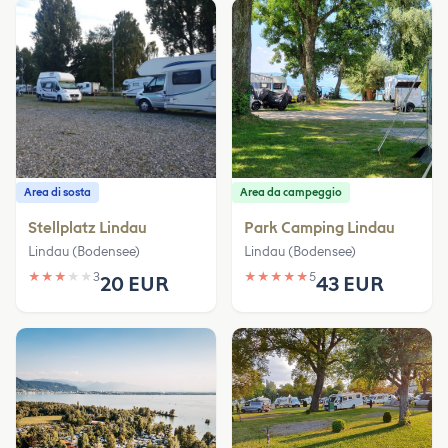
Area di sosta
Area da campeggio
Stellplatz Lindau
Park Camping Lindau
Lindau (Bodensee)
Lindau (Bodensee)
★
★
★
★
★
3
★
★
★
★
★
5
20 EUR
43 EUR