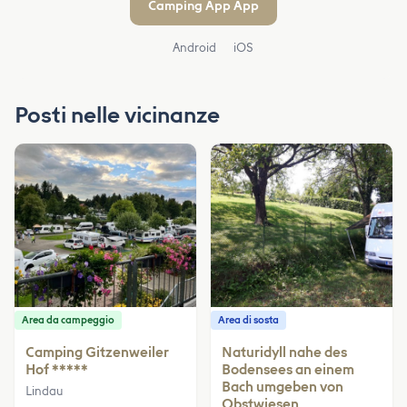
Camping App App
Android
iOS
Posti nelle vicinanze
Area da campeggio
Area di sosta
Camping Gitzenweiler
Naturidyll nahe des
Hof *****
Bodensees an einem
Bach umgeben von
Lindau
Obstwiesen