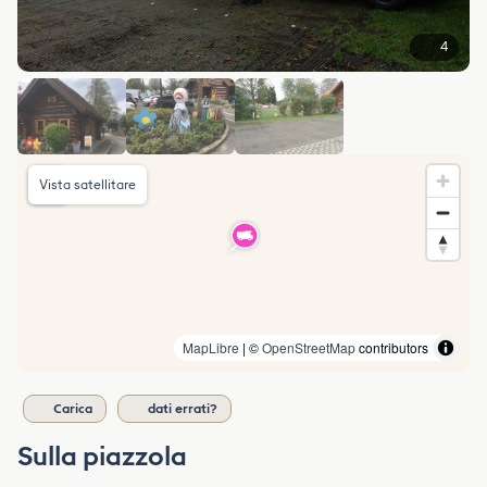
4
Vista satellitare
MapLibre
| ©
OpenStreetMap
contributors
Carica
dati errati?
Sulla piazzola