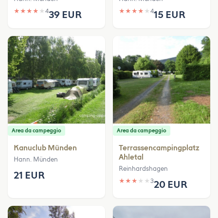
★
★
★
★
★
4
★
★
★
★
★
4
39 EUR
15 EUR
Area da campeggio
Area da campeggio
Kanuclub Münden
Terrassencampingplatz
Ahletal
Hann. Münden
Reinhardshagen
21 EUR
★
★
★
★
★
3
20 EUR