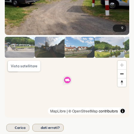
9
Vista satellitare
MapLibre
| ©
OpenStreetMap
contributors
Carica
dati errati?