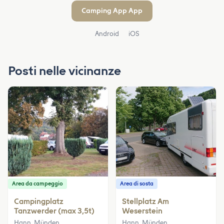
Camping App App
Android
iOS
Posti nelle vicinanze
Area da campeggio
Area di sosta
Campingplatz
Stellplatz Am
Tanzwerder (max 3,5t)
Weserstein
Hann. Münden
Hann. Münden