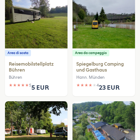
Area di sosta
Area da campeggio
Reisemobilstellplatz
Spiegelburg Camping
Bühren
und Gasthaus
Bühren
Hann. Münden
★
★
★
★
★
5
★
★
★
★
★
4
5 EUR
23 EUR