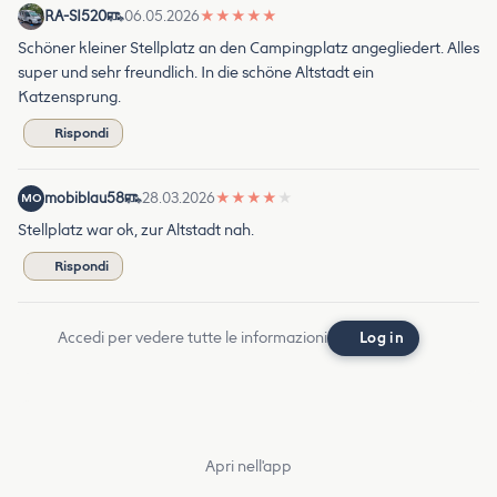
RA-SI520
06.05.2026
★
★
★
★
★
Schöner kleiner Stellplatz an den Campingplatz angegliedert. Alles
super und sehr freundlich. In die schöne Altstadt ein
Katzensprung.
Rispondi
mobiblau58
28.03.2026
★
★
★
★
★
MO
Stellplatz war ok, zur Altstadt nah.
Rispondi
Accedi per vedere tutte le informazioni
Log in
Apri nell'app