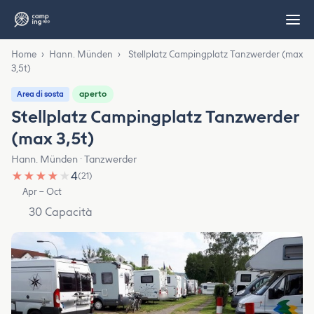
Home
›
Hann. Münden
›
Stellplatz Campingplatz Tanzwerder (max
3,5t)
aperto
Area di sosta
Stellplatz Campingplatz Tanzwerder
(max 3,5t)
Hann. Münden · Tanzwerder
★
★
★
★
★
4
(21)
Apr – Oct
30 Capacità