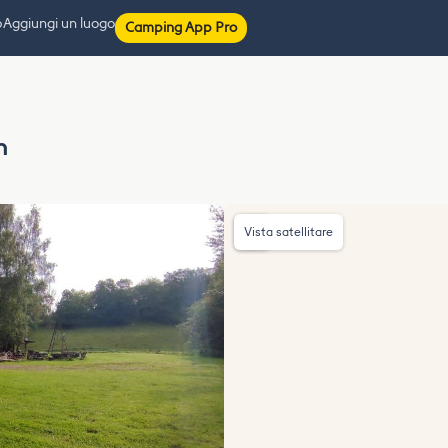
p
Aggiungi un luogo
Camping App Pro
n
Vista satellitare