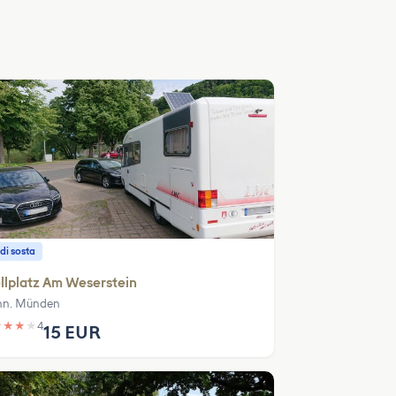
di sosta
llplatz Am Weserstein
n. Münden
★
★
★
★
4
15 EUR