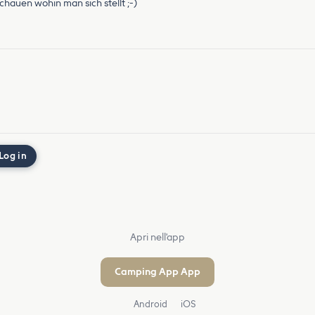
hauen wohin man sich stellt ;-)
Log in
Apri nell'app
Camping App App
Android
iOS