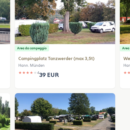
Area da campeggio
Area
Campingplatz Tanzwerder (max 3,5t)
We
Hann. Münden
Han
★
★
★
★
★
4
★
39 EUR