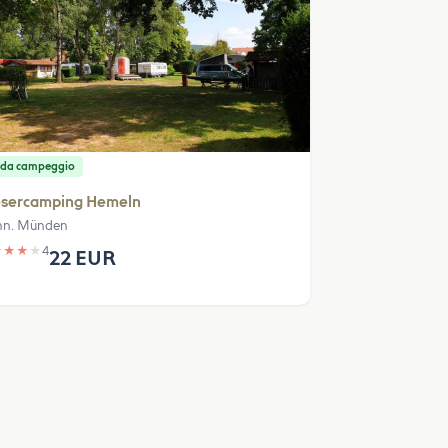
 da campeggio
sercamping Hemeln
n. Münden
★
★
★
★
4
22 EUR