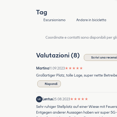
Tag
Escursionismo
Andare in bicicletta
Coordinate e contatti sono disponibili per gli
Valutazioni (8)
Scrivi una recens
Martina
11.09.2023
★
★
★
★
★
Großartiger Platz, tolle Lage, super nette Betreibe
Rispondi
Lentus
25.08.2023
★
★
★
★
★
LE
Sehr ruhiger Stellplatz auf einer Wiese mit Feuerst
Entgegen anderer Aussagen haben wir super 5G-