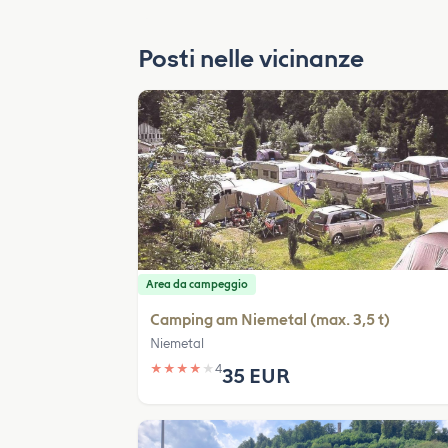
Posti nelle vicinanze
Area da campeggio
Camping am Niemetal (max. 3,5 t)
Niemetal
★
★
★
★
★
4
35 EUR