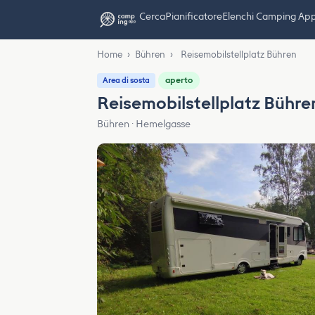
Cerca
Pianificatore
Elenchi Camping Ap
Home
›
Bühren
›
Reisemobilstellplatz Bühren
aperto
Area di sosta
Reisemobilstellplatz Bühre
Bühren · Hemelgasse