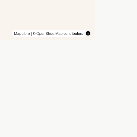
MapLibre
| ©
OpenStreetMap
contributors