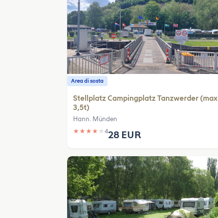
Area di sosta
Stellplatz Campingplatz Tanzwerder (max
3,5t)
Hann. Münden
★
★
★
★
★
4
28 EUR