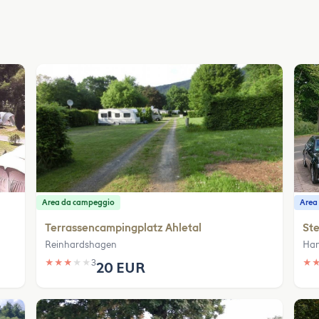
Area da campeggio
Area 
Terrassencampingplatz Ahletal
Ste
Reinhardshagen
Han
★
★
★
★
★
3
★
20 EUR