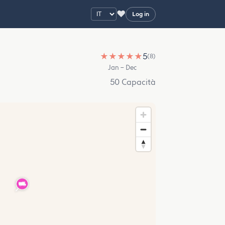
♥
Log in
★
★
★
★
★
5
(8)
Jan – Dec
50 Capacità