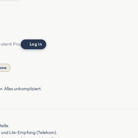
 utenti Pro.
Log in
ione
r. Alles unkompliziert.
elle.
 und Lte-Empfang (Telekom).