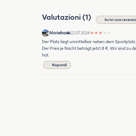
Valutazioni (1)
Scrivi una recensi
Marielka
22.07.2024
★
★
★
★
★
Der Platz liegt unmittelbar neben dem Sportplatz.
Der Preis je Nacht beträgt jetzt 8 €. Wir sind zu 
hat.
Rispondi