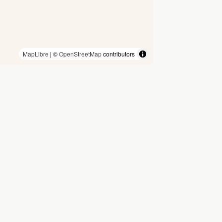
MapLibre
| ©
OpenStreetMap
contributors