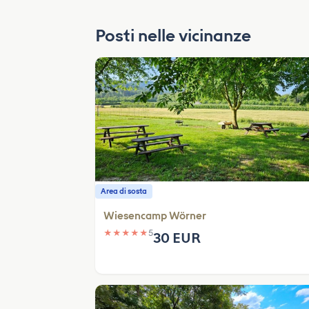
Posti nelle vicinanze
Area di sosta
Wiesencamp Wörner
★
★
★
★
★
5
30 EUR