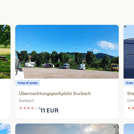
Area di sosta
Area 
Übernachtungsparkplatz Durbach
Ste
Durbach
Ort
★
★
★
★
★
4
★
11 EUR