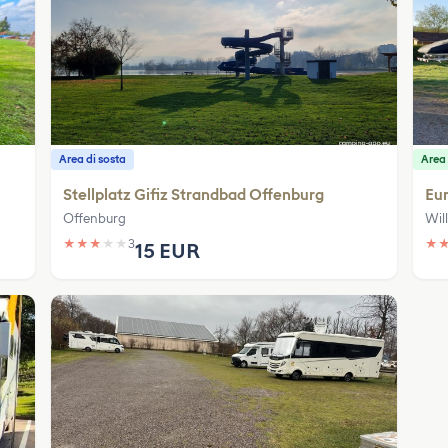
Area di sosta
Area
Stellplatz Gifiz Strandbad Offenburg
Eu
Offenburg
Will
★
★
★
★
★
3
★
15 EUR