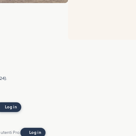
24).
Log in
 utenti Pro.
Log in