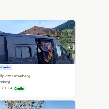
di sosta
llplatz Ortenberg
enberg
★
★
★
★
4
Gratis