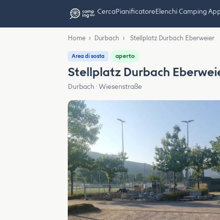
Cerca
Pianificatore
Elenchi Camping Ap
Home
›
Durbach
›
Stellplatz Durbach Eberweier
aperto
Area di sosta
Stellplatz Durbach Eberwei
Durbach · Wiesenstraße