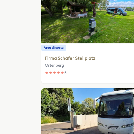
Area di sosta
Firma Schäfer Stellplatz
Ortenberg
★
★
★
★
★
5