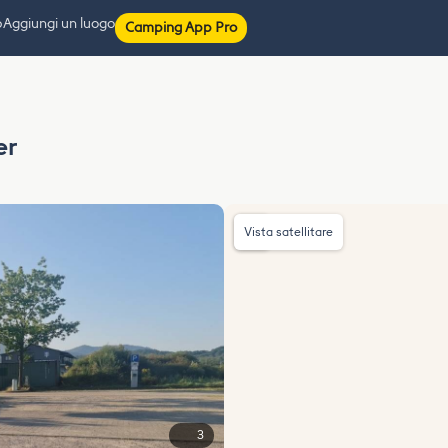
p
Aggiungi un luogo
Camping App Pro
er
Vista satellitare
3