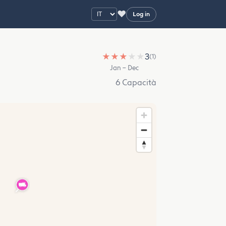
♥
Log in
★
★
★
★
★
3
(1)
Jan – Dec
6 Capacità