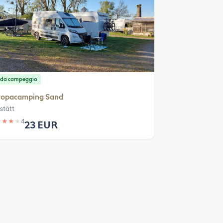
 da campeggio
ropacamping Sand
stätt
★
★
★
★
4
23 EUR