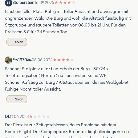
Stolperstein
16.09.2025
★
★
★
★
★
ST
Es ist ein toller Platz. Ruhig mit toller Aussicht und etwas grün mit
angrenzenden Wald. Die Burg und wohl die Altstadt fussläufig mit
Sitzgruppe und saubere Toiletten von 08:00 bis 21:Uhr. Für den
Preis von 3 € für 24 Stunden Top!
Svar
Fry1970
06.06.2024
★
★
★
★
★
Schöner Stellplatz direkt unterhalb der Burg - 3€/24h.
Toilette tagsüber ( Herren ) auf, ansonsten keine V/E
Schöner Aufstieg zur Burg / Altstadt über ein kleines Waldgebiet.
Ruhige Nacht, toller Aussicht.
Svar
DL
11.06.2023
★
★
★
★
★
Der Platz ist zur Zeit geschlossen, da es Probleme mit dem
Baurecht gibt. Der Campingpark Braunfels liegt allerdings nur ca