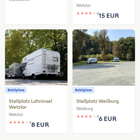
Wetzlar
★
★
★
★
★
4
15 EUR
Bobilplass
Bobilplass
Stellplatz Lahninsel
Stellplatz Weilburg
Wetzlar
Weilburg
Wetzlar
★
★
★
★
★
4
6 EUR
★
★
★
★
★
4
8 EUR