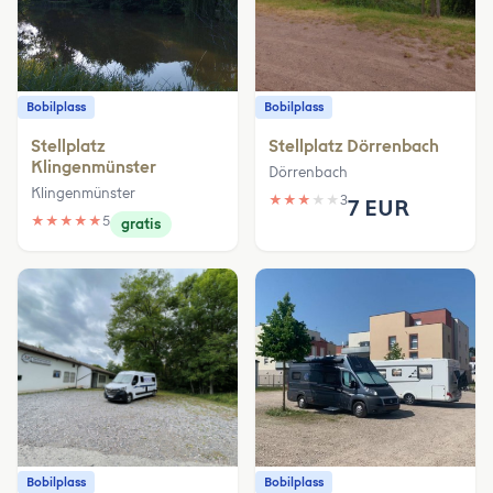
Bobilplass
Bobilplass
Stellplatz
Stellplatz Dörrenbach
Klingenmünster
Dörrenbach
Klingenmünster
★
★
★
★
★
3
7 EUR
★
★
★
★
★
5
gratis
Bobilplass
Bobilplass