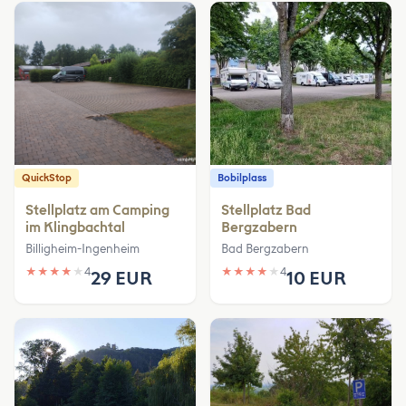
QuickStop
Bobilplass
Stellplatz am Camping
Stellplatz Bad
im Klingbachtal
Bergzabern
Billigheim-Ingenheim
Bad Bergzabern
★
★
★
★
★
4
★
★
★
★
★
4
29 EUR
10 EUR