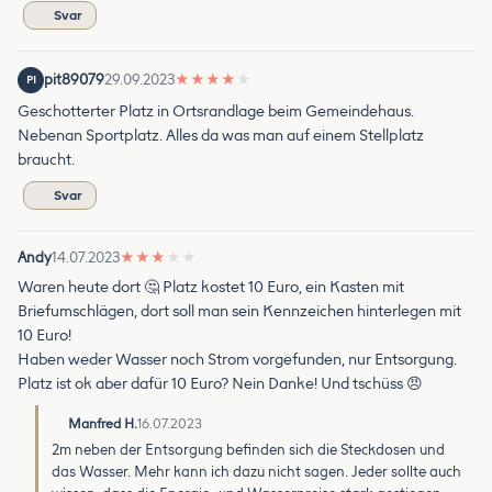
Svar
pit89079
29.09.2023
★
★
★
★
★
PI
Geschotterter Platz in Ortsrandlage beim Gemeindehaus.
Nebenan Sportplatz. Alles da was man auf einem Stellplatz
braucht.
Svar
Andy
14.07.2023
★
★
★
★
★
Waren heute dort 🤔 Platz kostet 10 Euro, ein Kasten mit
Briefumschlägen, dort soll man sein Kennzeichen hinterlegen mit
10 Euro!
Haben weder Wasser noch Strom vorgefunden, nur Entsorgung.
Platz ist ok aber dafür 10 Euro? Nein Danke! Und tschüss 😠
Manfred H.
16.07.2023
2m neben der Entsorgung befinden sich die Steckdosen und
das Wasser. Mehr kann ich dazu nicht sagen. Jeder sollte auch