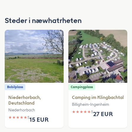
Steder i næwhatrheten
Bobilplass
Campingplass
Niederhorbach,
Camping im Klingbachtal
Deutschland
Billigheim-Ingenheim
Niederhorbach
★
★
★
★
★
5
27 EUR
★
★
★
★
★
5
15 EUR