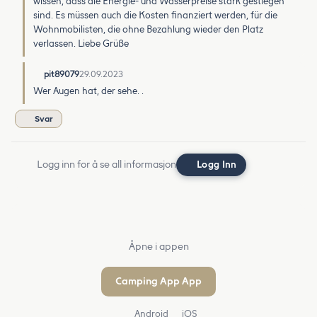
wissen, dass die Energie- und Wasserpreise stark gestiegen
sind. Es müssen auch die Kosten finanziert werden, für die
Wohnmobilisten, die ohne Bezahlung wieder den Platz
verlassen. Liebe Grüße
pit89079
29.09.2023
Wer Augen hat, der sehe. .
Svar
Logg inn for å se all informasjon
Logg Inn
Åpne i appen
Camping App App
Android
iOS