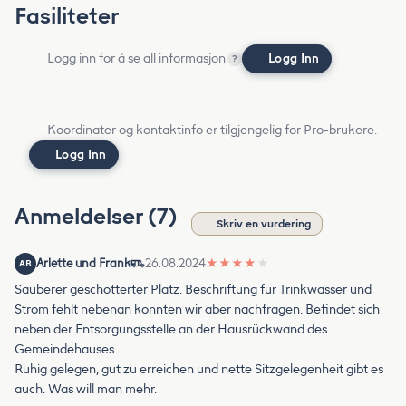
Fasiliteter
Logg inn for å se all informasjon
Logg Inn
?
Koordinater og kontaktinfo er tilgjengelig for Pro-brukere.
Logg Inn
Anmeldelser (7)
Skriv en vurdering
Arlette und Frank
26.08.2024
★
★
★
★
★
AR
Sauberer geschotterter Platz. Beschriftung für Trinkwasser und
Strom fehlt nebenan konnten wir aber nachfragen. Befindet sich
neben der Entsorgungsstelle an der Hausrückwand des
Gemeindehauses.
Ruhig gelegen, gut zu erreichen und nette Sitzgelegenheit gibt es
auch. Was will man mehr.