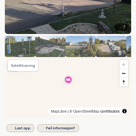
7
Satellitvisning
MapLibre
| ©
OpenStreetMap
contributors
Last opp
Feil informasjon?