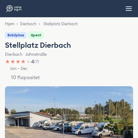
Hjem
›
Dierbach
›
Stellplatz Dierbach
åpent
Bobilplass
Stellplatz Dierbach
Dierbach · Jahnstraße
★
★
★
★
★
4
(7)
Jan – Dec
10 Kapasitet