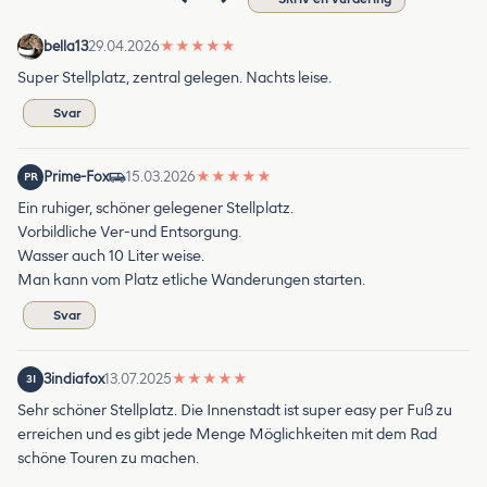
bella13
29.04.2026
★
★
★
★
★
Super Stellplatz, zentral gelegen. Nachts leise.
Svar
Prime-Fox
15.03.2026
★
★
★
★
★
PR
Ein ruhiger, schöner gelegener Stellplatz.
Vorbildliche Ver-und Entsorgung.
Wasser auch 10 Liter weise.
Man kann vom Platz etliche Wanderungen starten.
Svar
3indiafox
13.07.2025
★
★
★
★
★
3I
Sehr schöner Stellplatz. Die Innenstadt ist super easy per Fuß zu
erreichen und es gibt jede Menge Möglichkeiten mit dem Rad
schöne Touren zu machen.