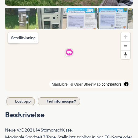
Satellitvisning
MapLibre
| ©
OpenStreetMap
contributors
Last opp
Feil informasjon?
Beskrivelse
Neue V/E 2021, 14 Stomanschlüsse.
Maximale Sandzeit 7 Tage, Stellplatz zahlbar in bar, EC-Karte oder