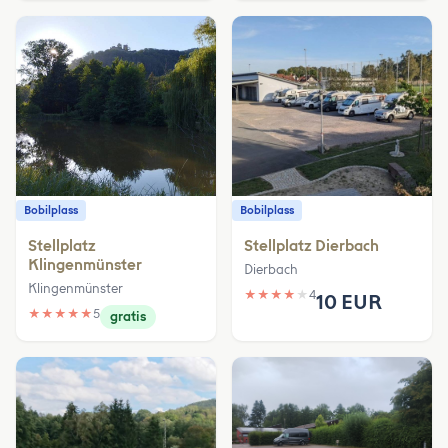
Bobilplass
Bobilplass
Stellplatz
Stellplatz Dierbach
Klingenmünster
Dierbach
Klingenmünster
★
★
★
★
★
4
10 EUR
★
★
★
★
★
5
gratis