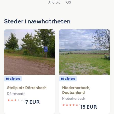
Android
iOS
Steder i næwhatrheten
Bobilplass
Bobilplass
Stellplatz Dörrenbach
Niederhorbach,
Deutschland
Dörrenbach
Niederhorbach
★
★
★
★
★
3
7 EUR
★
★
★
★
★
5
15 EUR