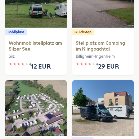
Bobilplass
QuickStop
Wohnmobilstellplatz am
Stellplatz am Camping
Silzer See
im Klingbachtal
Silz
Billigheim-Ingenheim
★
★
★
★
★
4
★
★
★
★
★
4
12 EUR
29 EUR