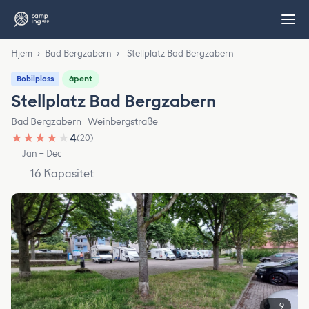
Hjem
›
Bad Bergzabern
›
Stellplatz Bad Bergzabern
åpent
Bobilplass
Stellplatz Bad Bergzabern
Bad Bergzabern · Weinbergstraße
★
★
★
★
★
4
(20)
Jan – Dec
16 Kapasitet
9