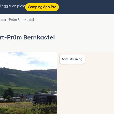
Legg til en plass
Camping App Pro
udert-Prüm Bernkastel
rt-Prüm Bernkastel
Satellitvisning