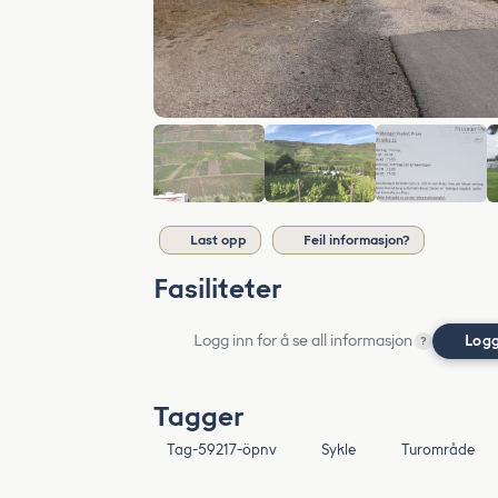
Last opp
Feil informasjon?
Fasiliteter
Logg inn for å se all informasjon
Logg
?
Tagger
Tag-59217-öpnv
Sykle
Turområde