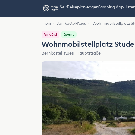
Søk
Reiseplanlegger
Camping App-lister
Hjem
›
Bernkastel-Kues
›
Wohnmobilstellplatz St
åpent
Vingård
Wohnmobilstellplatz Stude
Bernkastel-Kues · Hauptstraße