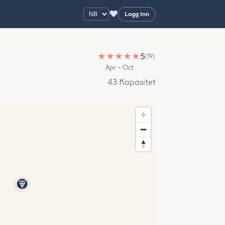
♥
Logg Inn
★
★
★
★
★
5
(19)
Apr – Oct
43 Kapasitet