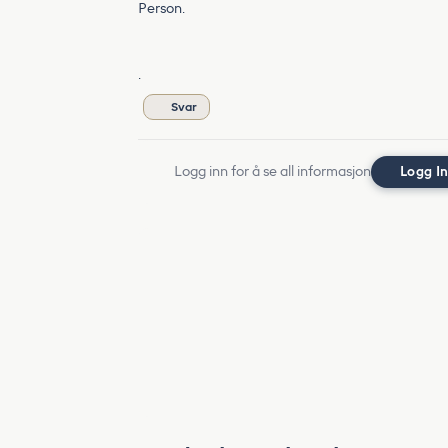
Person.
.
Svar
Logg inn for å se all informasjon
Logg I