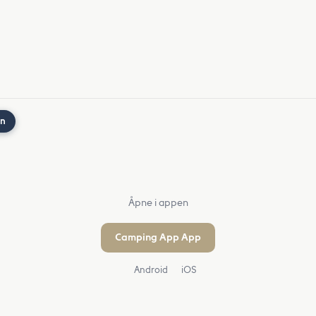
nn
Åpne i appen
Camping App App
Android
iOS