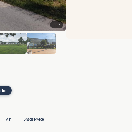
7
+1
 Inn
Vin
Brødservice