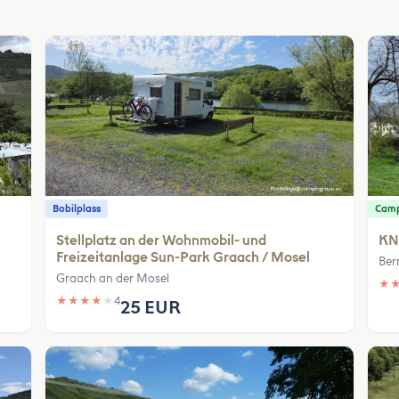
Bobilplass
Camp
Stellplatz an der Wohnmobil- und
KN
Freizeitanlage Sun-Park Graach / Mosel
Ber
Graach an der Mosel
★
★
★
★
★
★
4
25 EUR