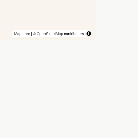
MapLibre
| ©
OpenStreetMap
contributors