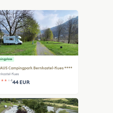
ingplass
AUS Campingpark Bernkastel-Kues ****
nkastel-Kues
★
★
★
★
4
44 EUR