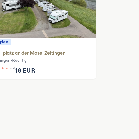
plass
llplatz an der Mosel Zeltingen
tingen-Rachtig
★
★
★
★
4
18 EUR