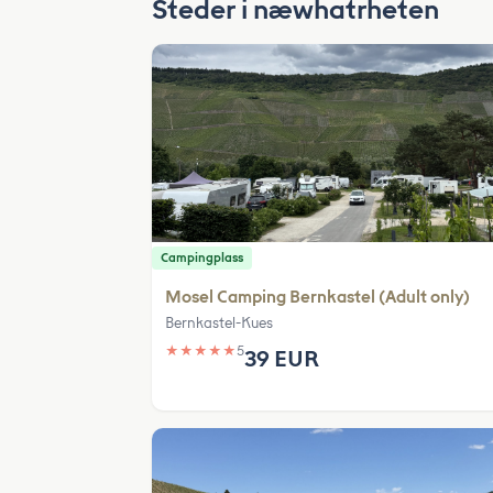
Steder i næwhatrheten
Campingplass
Mosel Camping Bernkastel (Adult only)
Bernkastel-Kues
★
★
★
★
★
5
39 EUR