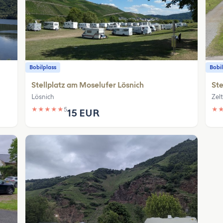
Bobilplass
Bobil
Stellplatz am Moselufer Lösnich
Ste
Lösnich
Zel
★
★
★
★
★
5
★
15 EUR