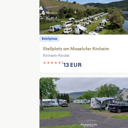
Bobilplass
Stellplatz am Moselufer Kinheim
Kinheim-Kindel
★
★
★
★
★
5
13 EUR