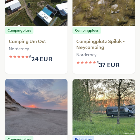
Campingplass
Campingplass
Camping Um Ost
Campingplatz Spilak -
Neycamping
Norderney
Norderney
★
★
★
★
★
5
24 EUR
★
★
★
★
★
5
37 EUR
Campingplass
Bobilplass