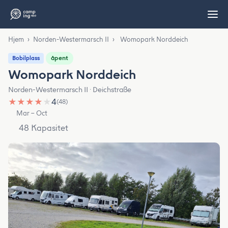
Hjem
›
Norden-Westermarsch II
›
Womopark Norddeich
åpent
Bobilplass
Womopark Norddeich
Norden-Westermarsch II · Deichstraße
★
★
★
★
★
4
(48)
Mar – Oct
48 Kapasitet