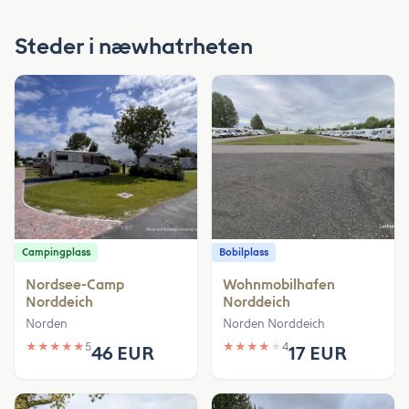
Steder i næwhatrheten
Campingplass
Bobilplass
Nordsee-Camp
Wohnmobilhafen
Norddeich
Norddeich
Norden
Norden Norddeich
★
★
★
★
★
5
★
★
★
★
★
4
46 EUR
17 EUR