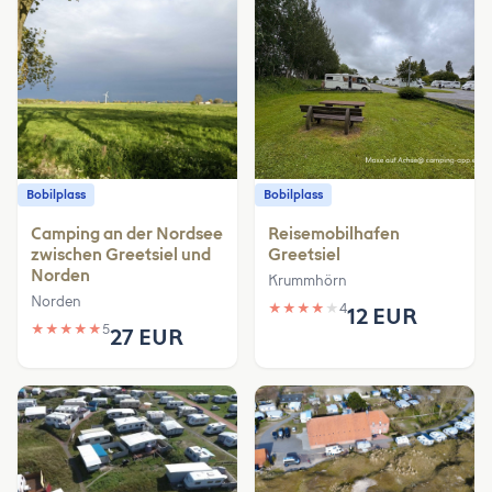
Bobilplass
Bobilplass
Camping an der Nordsee
Reisemobilhafen
zwischen Greetsiel und
Greetsiel
Norden
Krummhörn
Norden
★
★
★
★
★
4
12 EUR
★
★
★
★
★
5
27 EUR