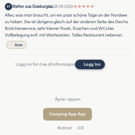
Stefan aus Duisburg
28.04.2026
★
★
★
★
★
ST
Alles, was man braucht, um ein paar schöne Tage an der Nordsee
zu haben. Die ist übrigens gleich auf der anderen Seite des Deichs .
Brötchenservice, sehr kleiner Kiosk, Duschen und WCs bei
Vollbelegung evtl. mit Wartezeiten. Tolles Restaurant nebenan.
Svar
Logg inn for å se all informasjon
Logg Inn
Åpne i appen
Camping App App
Android
iOS