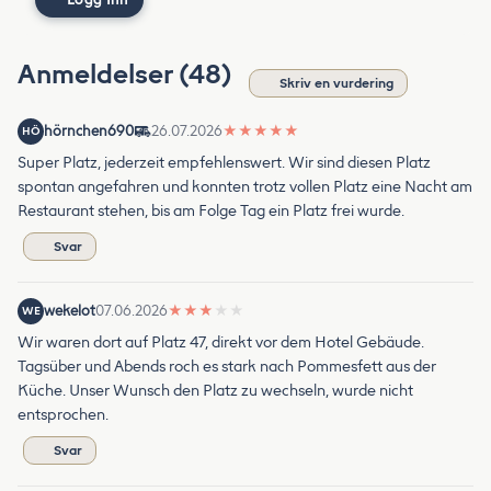
Anmeldelser (48)
Skriv en vurdering
hörnchen690
26.07.2026
★
★
★
★
★
HÖ
Super Platz, jederzeit empfehlenswert. Wir sind diesen Platz
spontan angefahren und konnten trotz vollen Platz eine Nacht am
Restaurant stehen, bis am Folge Tag ein Platz frei wurde.
Svar
wekelot
07.06.2026
★
★
★
★
★
WE
Wir waren dort auf Platz 47, direkt vor dem Hotel Gebäude.
Tagsüber und Abends roch es stark nach Pommesfett aus der
Küche. Unser Wunsch den Platz zu wechseln, wurde nicht
entsprochen.
Svar