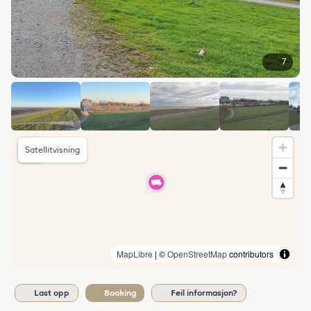
7
Satellitvisning
MapLibre
| ©
OpenStreetMap
contributors
Last opp
Booking
Feil informasjon?