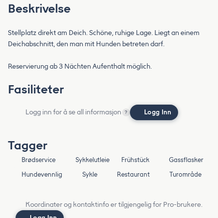
Beskrivelse
Stellplatz direkt am Deich. Schöne, ruhige Lage. Liegt an einem
Deichabschnitt, den man mit Hunden betreten darf.
Reservierung ab 3 Nächten Aufenthalt möglich.
Fasiliteter
Logg inn for å se all informasjon
Logg Inn
?
Tagger
Brødservice
Sykkelutleie
Frühstück
Gassflasker
Hundevennlig
Sykle
Restaurant
Turområde
Koordinater og kontaktinfo er tilgjengelig for Pro-brukere.
Logg Inn