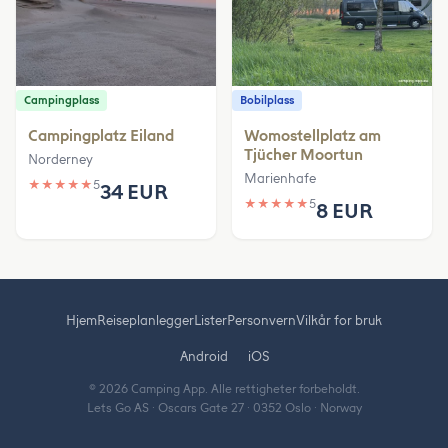
Campingplass
Bobilplass
Campingplatz Eiland
Womostellplatz am
Tjücher Moortun
Norderney
Marienhafe
★
★
★
★
★
5
34 EUR
★
★
★
★
★
5
8 EUR
Hjem
Reiseplanlegger
Lister
Personvern
Vilkår for bruk
Android
iOS
© 2026 Camping App. Alle rettigheter forbeholdt.
Lets Go AS · Oscars Gate 27 · 0352 Oslo · Norway