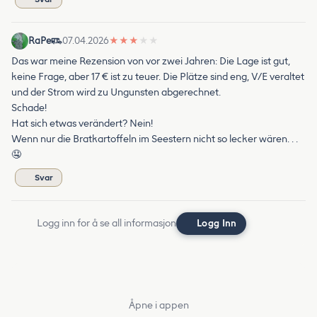
RaPe
07.04.2026
★
★
★
★
★
Das war meine Rezension von vor zwei Jahren: Die Lage ist gut,
keine Frage, aber 17 € ist zu teuer. Die Plätze sind eng, V/E veraltet
und der Strom wird zu Ungunsten abgerechnet.
Schade!
Hat sich etwas verändert? Nein!
Wenn nur die Bratkartoffeln im Seestern nicht so lecker wären. . .
🤤
Svar
Logg inn for å se all informasjon
Logg Inn
Åpne i appen