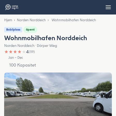
Hjem
›
Norden Norddeich
›
Wohnmobilhafen Norddeich
åpent
Bobilplass
Wohnmobilhafen Norddeich
Norden Norddeich · Dörper Weg
★
★
★
★
★
4
(59)
Jan – Dec
100 Kapasitet