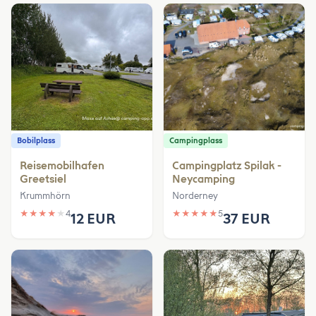
Bobilplass
Campingplass
Reisemobilhafen
Campingplatz Spilak -
Greetsiel
Neycamping
Krummhörn
Norderney
★
★
★
★
★
4
★
★
★
★
★
5
12 EUR
37 EUR