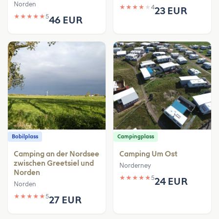
Norden
★
★
★
★
★
4
23 EUR
★
★
★
★
★
5
46 EUR
Bobilplass
Campingplass
Camping an der Nordsee
Camping Um Ost
zwischen Greetsiel und
Norderney
Norden
★
★
★
★
★
5
24 EUR
Norden
★
★
★
★
★
5
27 EUR