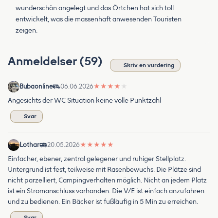
wunderschön angelegt und das Örtchen hat sich toll
entwickelt, was die massenhaft anwesenden Touristen
zeigen.
Anmeldelser (59)
Skriv en vurdering
Bubaonline
06.06.2026
★
★
★
★
★
Angesichts der WC Situation keine volle Punktzahl
Svar
Lothar
20.05.2026
★
★
★
★
★
Einfacher, ebener, zentral gelegener und ruhiger Stellplatz.
Untergrund ist fest, teilweise mit Rasenbewuchs. Die Plätze sind
nicht parzelliert, Campingverhalten möglich. Nicht an jedem Platz
ist ein Stromanschluss vorhanden. Die V/E ist einfach anzufahren
und zu bedienen. Ein Bäcker ist fußläufig in 5 Min zu erreichen.
Svar