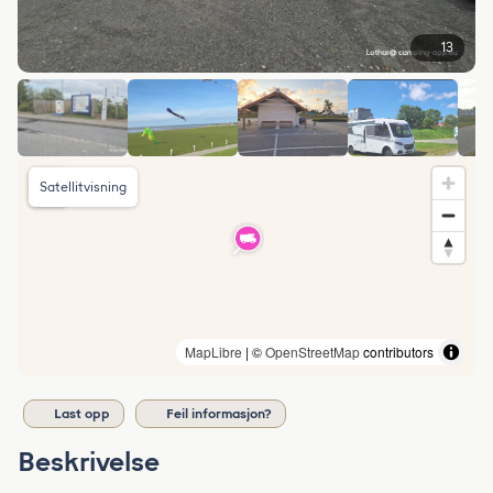
13
Satellitvisning
MapLibre
| ©
OpenStreetMap
contributors
Last opp
Feil informasjon?
Beskrivelse