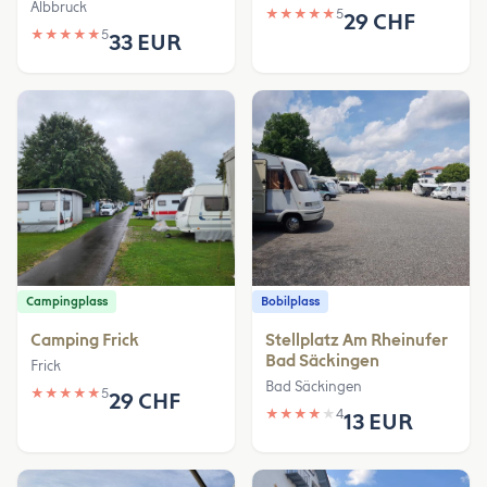
Albbruck
★
★
★
★
★
5
29 CHF
★
★
★
★
★
5
33 EUR
Campingplass
Bobilplass
Camping Frick
Stellplatz Am Rheinufer
Bad Säckingen
Frick
Bad Säckingen
★
★
★
★
★
5
29 CHF
★
★
★
★
★
4
13 EUR