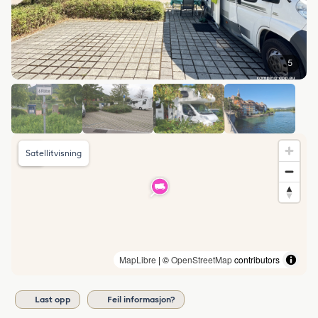
5
Satellitvisning
MapLibre
| ©
OpenStreetMap
contributors
Last opp
Feil informasjon?