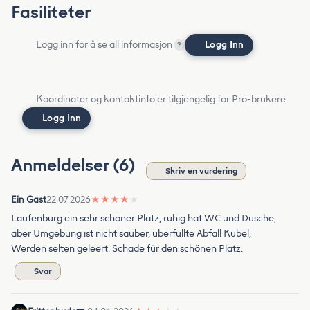
Fasiliteter
Logg inn for å se all informasjon
Logg Inn
?
Koordinater og kontaktinfo er tilgjengelig for Pro-brukere.
Logg Inn
Anmeldelser (6)
Skriv en vurdering
Ein Gast
22.07.2026
★
★
★
★
★
Laufenburg ein sehr schöner Platz, ruhig hat WC und Dusche,
aber Umgebung ist nicht sauber, überfüllte Abfall Kübel,
Werden selten geleert. Schade für den schönen Platz.
Svar