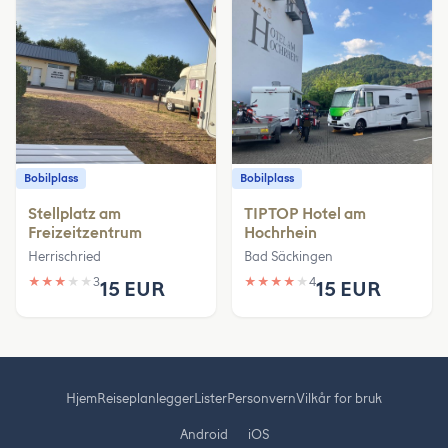
Bobilplass
Bobilplass
Stellplatz am
TIPTOP Hotel am
Freizeitzentrum
Hochrhein
Herrischried
Bad Säckingen
★
★
★
★
★
3
★
★
★
★
★
4
15 EUR
15 EUR
Hjem
Reiseplanlegger
Lister
Personvern
Vilkår for bruk
Android
iOS