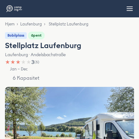
Hjem
›
Laufenburg
›
Stellplatz Laufenburg
åpent
Bobilplass
Stellplatz Laufenburg
Laufenburg · Andelsbachstraße
★
★
★
★
★
3
(6)
Jan – Dec
6 Kapasitet