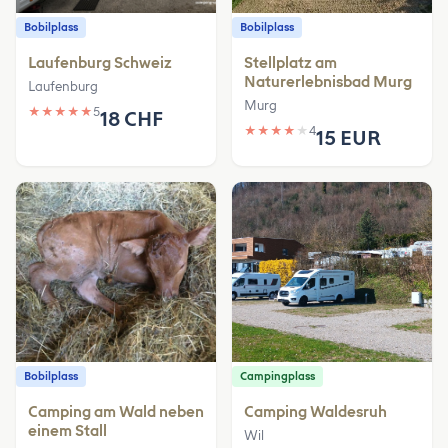
Bobilplass
Bobilplass
Laufenburg Schweiz
Stellplatz am
Naturerlebnisbad Murg
Laufenburg
Murg
★
★
★
★
★
5
18 CHF
★
★
★
★
★
4
15 EUR
Bobilplass
Campingplass
Camping am Wald neben
Camping Waldesruh
einem Stall
Wil