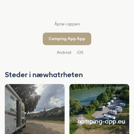
Åpne i appen
Camping App App
Android
iOS
Steder i næwhatrheten