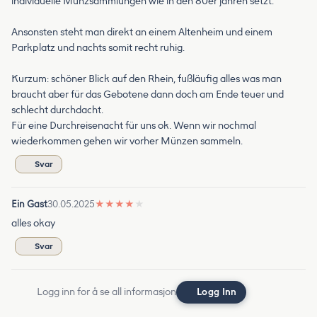
individuelle Münzsammlungen wie in den 80er jahren setzt.
Ansonsten steht man direkt an einem Altenheim und einem
Parkplatz und nachts somit recht ruhig.
Kurzum: schöner Blick auf den Rhein, fußläufig alles was man
braucht aber für das Gebotene dann doch am Ende teuer und
schlecht durchdacht.
Für eine Durchreisenacht für uns ok. Wenn wir nochmal
wiederkommen gehen wir vorher Münzen sammeln.
Svar
Ein Gast
30.05.2025
★
★
★
★
★
alles okay
Svar
Logg inn for å se all informasjon
Logg Inn