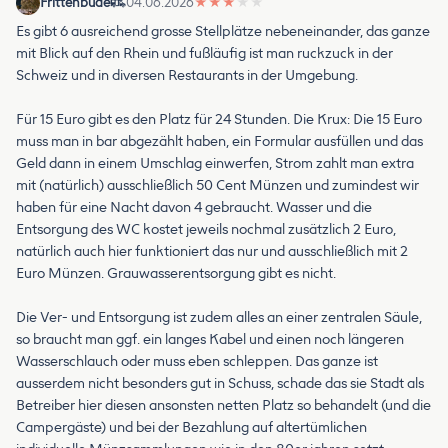
Frittenbude
04.06.2026
★
★
★
★
★
Es gibt 6 ausreichend grosse Stellplätze nebeneinander, das ganze
mit Blick auf den Rhein und fußläufig ist man ruckzuck in der
Schweiz und in diversen Restaurants in der Umgebung.
Für 15 Euro gibt es den Platz für 24 Stunden. Die Krux: Die 15 Euro
muss man in bar abgezählt haben, ein Formular ausfüllen und das
Geld dann in einem Umschlag einwerfen, Strom zahlt man extra
mit (natürlich) ausschließlich 50 Cent Münzen und zumindest wir
haben für eine Nacht davon 4 gebraucht. Wasser und die
Entsorgung des WC kostet jeweils nochmal zusätzlich 2 Euro,
natürlich auch hier funktioniert das nur und ausschließlich mit 2
Euro Münzen. Grauwasserentsorgung gibt es nicht.
Die Ver- und Entsorgung ist zudem alles an einer zentralen Säule,
so braucht man ggf. ein langes Kabel und einen noch längeren
Wasserschlauch oder muss eben schleppen. Das ganze ist
ausserdem nicht besonders gut in Schuss, schade das sie Stadt als
Betreiber hier diesen ansonsten netten Platz so behandelt (und die
Campergäste) und bei der Bezahlung auf altertümlichen