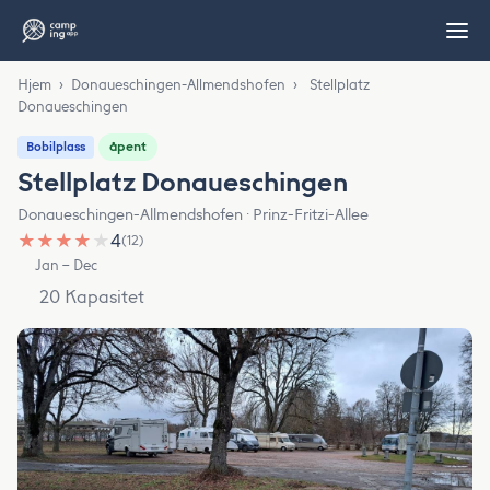
Hjem
›
Donaueschingen-Allmendshofen
›
Stellplatz
Donaueschingen
åpent
Bobilplass
Stellplatz Donaueschingen
Donaueschingen-Allmendshofen · Prinz-Fritzi-Allee
★
★
★
★
★
4
(12)
Jan – Dec
20 Kapasitet