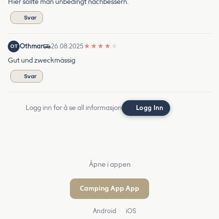
Hier sollte man unbedingt nachbessern.
Svar
Othmar
26.08.2025
★
★
★
★
★
OT
Gut und zweckmässig
Svar
Logg inn for å se all informasjon
Logg Inn
Åpne i appen
Camping App App
Android
iOS