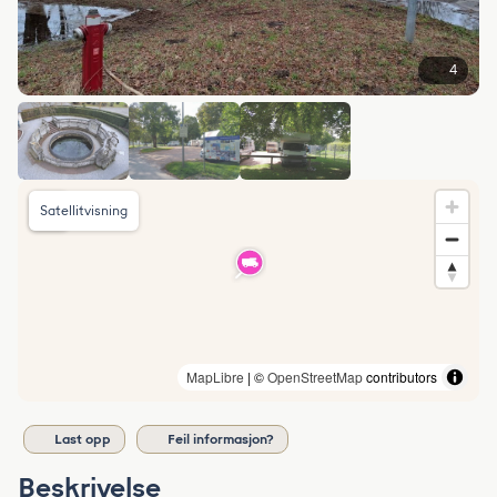
4
Satellitvisning
MapLibre
| ©
OpenStreetMap
contributors
Last opp
Feil informasjon?
Beskrivelse