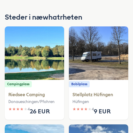
Steder i næwhatrheten
Campingplass
Bobilplass
Riedsee Camping
Stellplatz Hüfingen
Donaueschingen/Pfohren
Hüfingen
★
★
★
★
★
4
★
★
★
★
★
4
26 EUR
9 EUR