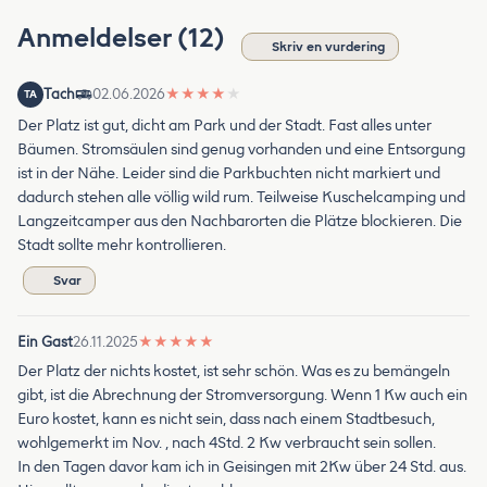
Anmeldelser (12)
Skriv en vurdering
Tach
02.06.2026
★
★
★
★
★
TA
Der Platz ist gut, dicht am Park und der Stadt. Fast alles unter
Bäumen. Stromsäulen sind genug vorhanden und eine Entsorgung
ist in der Nähe. Leider sind die Parkbuchten nicht markiert und
dadurch stehen alle völlig wild rum. Teilweise Kuschelcamping und
Langzeitcamper aus den Nachbarorten die Plätze blockieren. Die
Stadt sollte mehr kontrollieren.
Svar
Ein Gast
26.11.2025
★
★
★
★
★
Der Platz der nichts kostet, ist sehr schön. Was es zu bemängeln
gibt, ist die Abrechnung der Stromversorgung. Wenn 1 Kw auch ein
Euro kostet, kann es nicht sein, dass nach einem Stadtbesuch,
wohlgemerkt im Nov. , nach 4Std. 2 Kw verbraucht sein sollen.
In den Tagen davor kam ich in Geisingen mit 2Kw über 24 Std. aus.