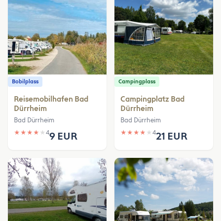
Bobilplass
Campingplass
Reisemobilhafen Bad
Campingplatz Bad
Dürrheim
Dürrheim
Bad Dürrheim
Bad Dürrheim
★
★
★
★
★
4
★
★
★
★
★
4
9 EUR
21 EUR