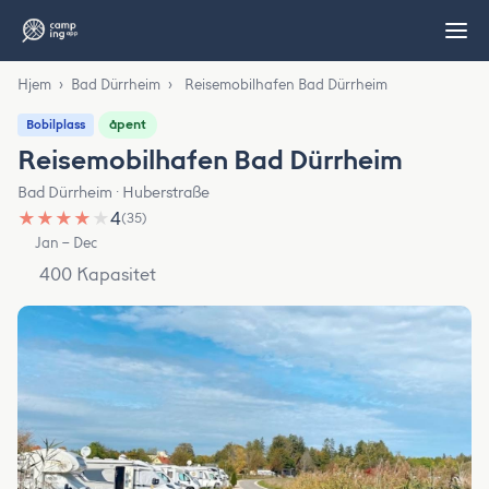
Hjem
›
Bad Dürrheim
›
Reisemobilhafen Bad Dürrheim
åpent
Bobilplass
Reisemobilhafen Bad Dürrheim
Bad Dürrheim · Huberstraße
★
★
★
★
★
4
(35)
Jan – Dec
400 Kapasitet