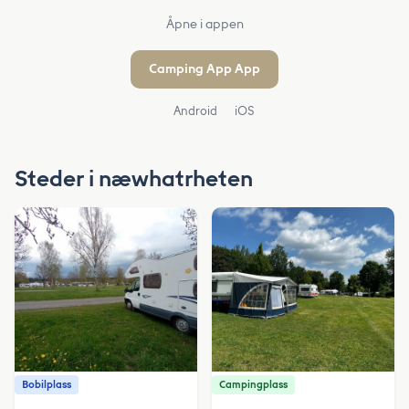
Åpne i appen
Camping App App
Android
iOS
Steder i næwhatrheten
Bobilplass
Campingplass