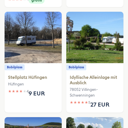
gratis
Bobilplass
Bobilplass
Stellplatz Hüfingen
Idyllische Alleinlage mit
Ausblick
Hüfingen
78052 Villingen-
★
★
★
★
★
4
9 EUR
Schwenningen
★
★
★
★
★
5
27 EUR