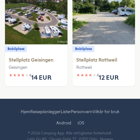
Bobilplass
Bobilplass
Stellplatz Geisingen
Stellplatz Rottweil
Geisingen
Rottweil
★
★
★
★
★
4
★
★
★
★
★
4
14 EUR
12 EUR
Hjem
Reiseplanlegger
Lister
Personvern
Vilkår for bruk
Android
iOS
© 2026 Camping App. Alle rettigheter forbeholdt.
Lets Go AS · Oscars Gate 27 · 0352 Oslo · Norway