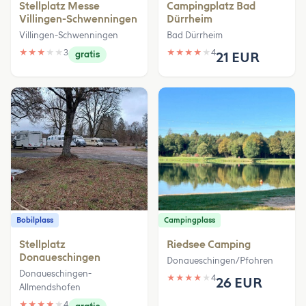
Stellplatz Messe
Campingplatz Bad
Villingen-Schwenningen
Dürrheim
Villingen-Schwenningen
Bad Dürrheim
★
★
★
★
★
3
★
★
★
★
★
4
gratis
21 EUR
Bobilplass
Campingplass
Stellplatz
Riedsee Camping
Donaueschingen
Donaueschingen/Pfohren
Donaueschingen-
★
★
★
★
★
4
26 EUR
Allmendshofen
★
★
★
★
★
4