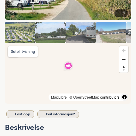
9
Satellitvisning
MapLibre
| ©
OpenStreetMap
contributors
Last opp
Feil informasjon?
Beskrivelse