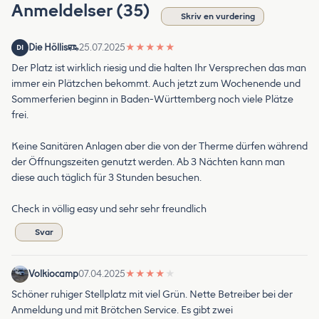
Anmeldelser (35)
Skriv en vurdering
Die Höllis
25.07.2025
★
★
★
★
★
DI
Der Platz ist wirklich riesig und die halten Ihr Versprechen das man
immer ein Plätzchen bekommt. Auch jetzt zum Wochenende und
Sommerferien beginn in Baden-Württemberg noch viele Plätze
frei.
Keine Sanitären Anlagen aber die von der Therme dürfen während
der Öffnungszeiten genutzt werden. Ab 3 Nächten kann man
diese auch täglich für 3 Stunden besuchen.
Check in völlig easy und sehr sehr freundlich
Svar
Volkiocamp
07.04.2025
★
★
★
★
★
Schöner ruhiger Stellplatz mit viel Grün. Nette Betreiber bei der
Anmeldung und mit Brötchen Service. Es gibt zwei