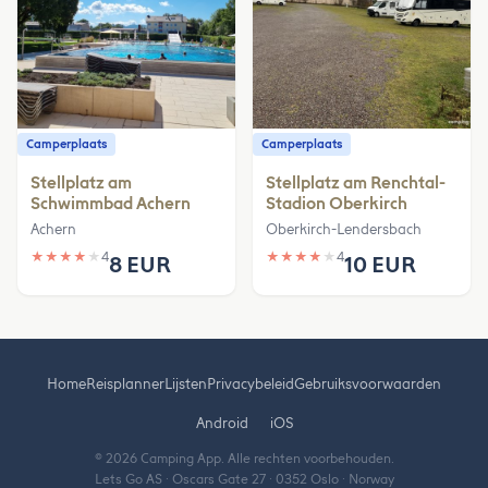
Camperplaats
Camperplaats
Stellplatz am
Stellplatz am Renchtal-
Schwimmbad Achern
Stadion Oberkirch
Achern
Oberkirch-Lendersbach
★
★
★
★
★
4
★
★
★
★
★
4
8 EUR
10 EUR
Home
Reisplanner
Lijsten
Privacybeleid
Gebruiksvoorwaarden
Android
iOS
© 2026 Camping App. Alle rechten voorbehouden.
Lets Go AS · Oscars Gate 27 · 0352 Oslo · Norway