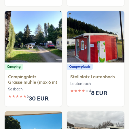
Camping
Camperplaats
Campingplatz
Stellplatz Lautenbach
Grässelmühle (max 6 m)
Lautenbach
Sasbach
★
★
★
★
★
4
8 EUR
★
★
★
★
★
5
30 EUR