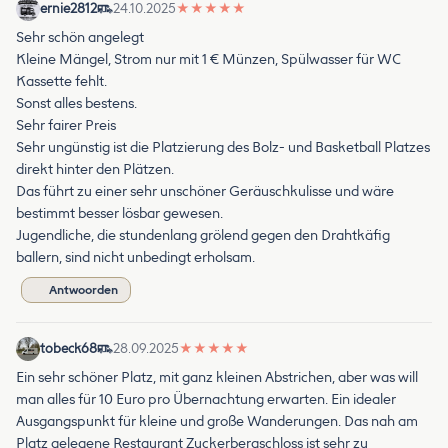
ernie2812
24.10.2025
★
★
★
★
★
Sehr schön angelegt
Kleine Mängel, Strom nur mit 1 € Münzen, Spülwasser für WC
Kassette fehlt.
Sonst alles bestens.
Sehr fairer Preis
Sehr ungünstig ist die Platzierung des Bolz- und Basketball Platzes
direkt hinter den Plätzen.
Das führt zu einer sehr unschöner Geräuschkulisse und wäre
bestimmt besser lösbar gewesen.
Jugendliche, die stundenlang grölend gegen den Drahtkäfig
ballern, sind nicht unbedingt erholsam.
Antwoorden
tobeck68
28.09.2025
★
★
★
★
★
Ein sehr schöner Platz, mit ganz kleinen Abstrichen, aber was will
man alles für 10 Euro pro Übernachtung erwarten. Ein idealer
Ausgangspunkt für kleine und große Wanderungen. Das nah am
Platz gelegene Restaurant Zuckerbergschloss ist sehr zu