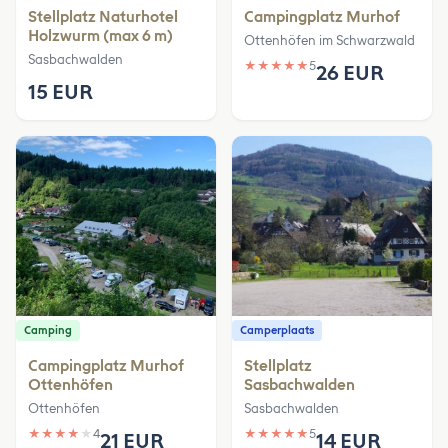
Stellplatz Naturhotel
Campingplatz Murhof
Holzwurm (max 6 m)
Ottenhöfen im Schwarzwald
Sasbachwalden
★
★
★
★
★
5
26 EUR
15 EUR
Camping
Camperplaats
Campingplatz Murhof
Stellplatz
Ottenhöfen
Sasbachwalden
Ottenhöfen
Sasbachwalden
★
★
★
★
★
4
★
★
★
★
★
5
21 EUR
14 EUR