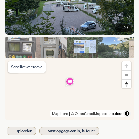
10
Satellietweergave
MapLibre
| ©
OpenStreetMap
contributors
Uploaden
Wat opgegeven is, is fout?