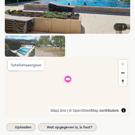
3
Satellietweergave
MapLibre
| ©
OpenStreetMap
contributors
Uploaden
Wat opgegeven is, is fout?