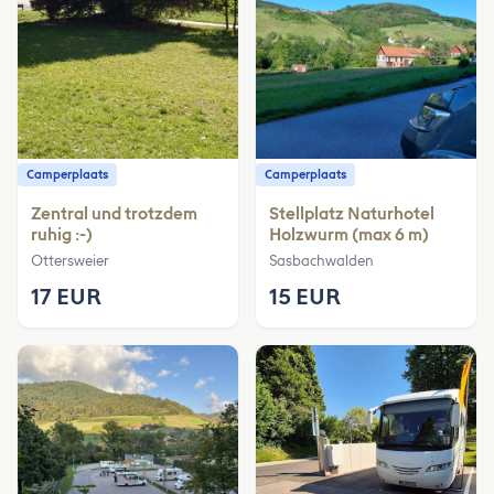
Camperplaats
Camperplaats
Zentral und trotzdem
Stellplatz Naturhotel
ruhig :-)
Holzwurm (max 6 m)
Ottersweier
Sasbachwalden
17 EUR
15 EUR