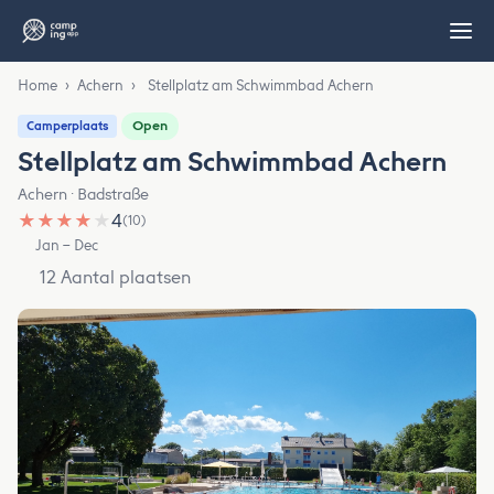
Home
›
Achern
›
Stellplatz am Schwimmbad Achern
Open
Camperplaats
Stellplatz am Schwimmbad Achern
Achern · Badstraße
★
★
★
★
★
4
(10)
Jan – Dec
12 Aantal plaatsen