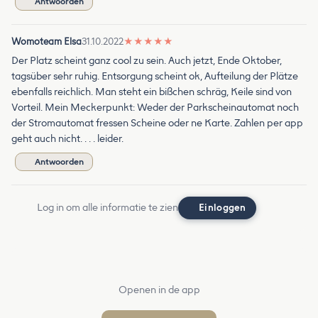
Antwoorden
Womoteam Elsa
31.10.2022
★
★
★
★
★
Der Platz scheint ganz cool zu sein. Auch jetzt, Ende Oktober,
tagsüber sehr ruhig. Entsorgung scheint ok, Aufteilung der Plätze
ebenfalls reichlich. Man steht ein bißchen schräg, Keile sind von
Vorteil. Mein Meckerpunkt: Weder der Parkscheinautomat noch
der Stromautomat fressen Scheine oder ne Karte. Zahlen per app
geht auch nicht. . . . leider.
Antwoorden
Log in om alle informatie te zien
Einloggen
Openen in de app