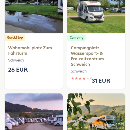
QuickStop
Camping
Wohnmobilplatz Zum
Campingplatz
Fährturm
Wassersport- &
Freizeitzentrum
Schweich
Schweich
26 EUR
Schweich
★
★
★
★
★
4
31 EUR