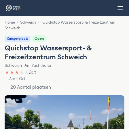
Home
›
Schweich
›
Quickstop Wassersport- & Freizeitzentrum
Schweich
Open
Camperplaats
Quickstop Wassersport- &
Freizeitzentrum Schweich
Schweich · Am Yachthafen
★
★
★
★
★
3
(7)
Apr – Oct
20 Aantal plaatsen