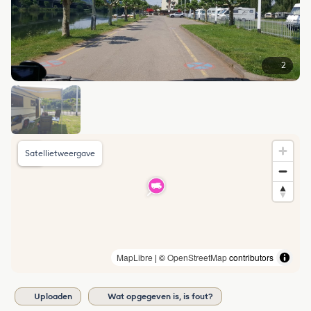
2
Satellietweergave
MapLibre
| ©
OpenStreetMap
contributors
Uploaden
Wat opgegeven is, is fout?