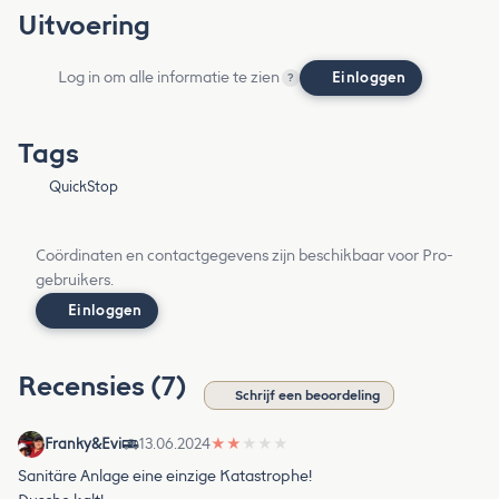
Uitvoering
Log in om alle informatie te zien
Einloggen
?
Tags
QuickStop
Coördinaten en contactgegevens zijn beschikbaar voor Pro-
gebruikers.
Einloggen
Recensies (7)
Schrijf een beoordeling
Franky&Evi
13.06.2024
★
★
★
★
★
Sanitäre Anlage eine einzige Katastrophe!