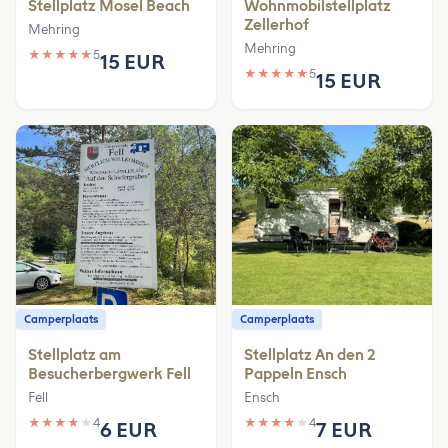
Stellplatz Mosel Beach
Wohnmobilstellplatz
Zellerhof
Mehring
Mehring
★
★
★
★
★
5
15 EUR
★
★
★
★
★
5
15 EUR
Camperplaats
Camperplaats
Stellplatz am
Stellplatz An den 2
Besucherbergwerk Fell
Pappeln Ensch
Fell
Ensch
★
★
★
★
★
4
★
★
★
★
★
4
6 EUR
7 EUR