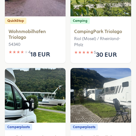
QuickStop
Camping
Wohnmobilhafen
CampingPark Triolago
Triolago
Riol (Mosel) / Rheinland-
54340
Pfalz
★
★
★
★
★
4
★
★
★
★
★
5
18 EUR
30 EUR
Camperplaats
Camperplaats