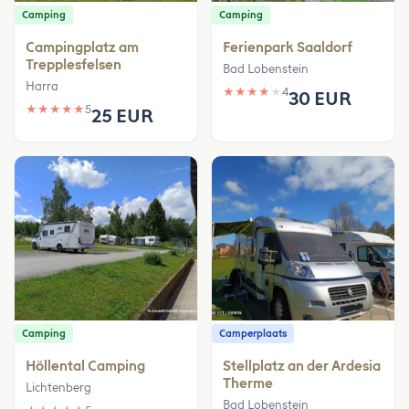
Camping
Camping
Campingplatz am
Ferienpark Saaldorf
Trepplesfelsen
Bad Lobenstein
Harra
★
★
★
★
★
4
30 EUR
★
★
★
★
★
5
25 EUR
Camping
Camperplaats
Höllental Camping
Stellplatz an der Ardesia
Therme
Lichtenberg
Bad Lobenstein