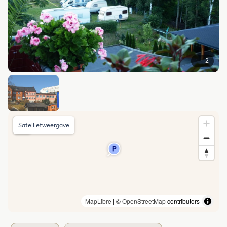
2
Satellietweergave
MapLibre
| ©
OpenStreetMap
contributors