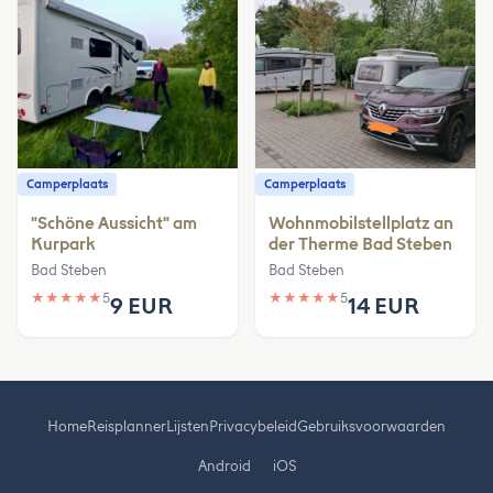
Camperplaats
Camperplaats
"Schöne Aussicht" am
Wohnmobilstellplatz an
Kurpark
der Therme Bad Steben
Bad Steben
Bad Steben
★
★
★
★
★
5
★
★
★
★
★
5
9 EUR
14 EUR
Home
Reisplanner
Lijsten
Privacybeleid
Gebruiksvoorwaarden
Android
iOS