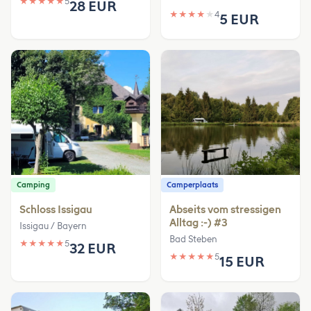
★
★
★
★
★
5
28 EUR
★
★
★
★
★
4
5 EUR
Camping
Camperplaats
Schloss Issigau
Abseits vom stressigen
Alltag :-) #3
Issigau / Bayern
Bad Steben
★
★
★
★
★
5
32 EUR
★
★
★
★
★
5
15 EUR