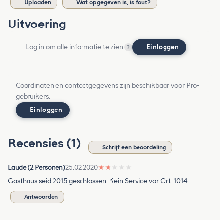
Uploaden
Wat opgegeven is, is fout?
Uitvoering
Log in om alle informatie te zien
Einloggen
?
Coördinaten en contactgegevens zijn beschikbaar voor Pro-
gebruikers.
Einloggen
Recensies (1)
Schrijf een beoordeling
Laude (2 Personen)
25.02.2020
★
★
★
★
★
Gasthaus seid 2015 geschlossen. Kein Service vor Ort. 1014
Antwoorden