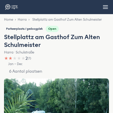
Home
›
Harra
›
Stellplattz am Gasthof Zum Alten Schulmeister
Open
Parkeerplaats / gedoogplek
Stellplattz am Gasthof Zum Alten
Schulmeister
Harra · Schulstraße
★
★
★
★
★
2
(1)
Jan – Dec
6 Aantal plaatsen